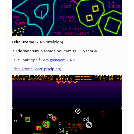
Echo Drome
(2026 pixelplop)
Jeu de shootemup arcade pour Amiga OCS et AGA
Le jeu participe à l’
Amigamejam 2025
.
Echo Drome (2026 pixelplop)