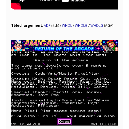
Téléchargement
:
ADF
(itch) /
WHDL
/
WHDLG
/
WHDLG
(AGA)