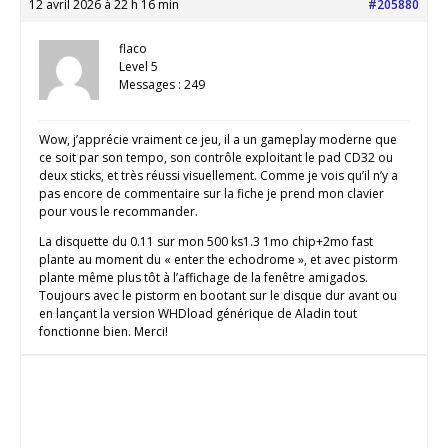
12 avril 2026 à 22 h 16 min
#205880
flaco
Level 5
Messages : 249
Wow, j’apprécie vraiment ce jeu, il a un gameplay moderne que
ce soit par son tempo, son contrôle exploitant le pad CD32 ou
deux sticks, et très réussi visuellement. Comme je vois qu’il n’y a
pas encore de commentaire sur la fiche je prend mon clavier
pour vous le recommander.
La disquette du 0.11 sur mon 500 ks1.3 1mo chip+2mo fast
plante au moment du « enter the echodrome », et avec pistorm
plante même plus tôt à l’affichage de la fenêtre amigados.
Toujours avec le pistorm en bootant sur le disque dur avant ou
en lançant la version WHDload générique de Aladin tout
fonctionne bien. Merci!