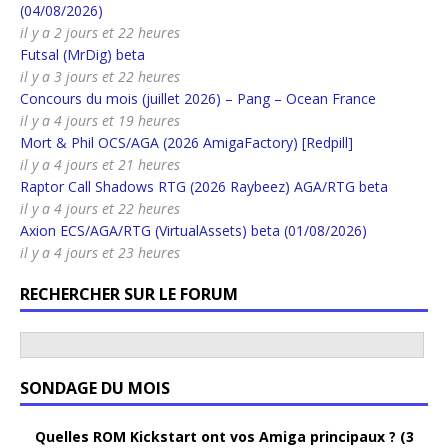
(04/08/2026)
il y a 2 jours et 22 heures
Futsal (MrDig) beta
il y a 3 jours et 22 heures
Concours du mois (juillet 2026) – Pang – Ocean France
il y a 4 jours et 19 heures
Mort & Phil OCS/AGA (2026 AmigaFactory) [Redpill]
il y a 4 jours et 21 heures
Raptor Call Shadows RTG (2026 Raybeez) AGA/RTG beta
il y a 4 jours et 22 heures
Axion ECS/AGA/RTG (VirtualAssets) beta (01/08/2026)
il y a 4 jours et 23 heures
RECHERCHER SUR LE FORUM
SONDAGE DU MOIS
Quelles ROM Kickstart ont vos Amiga principaux ? (3