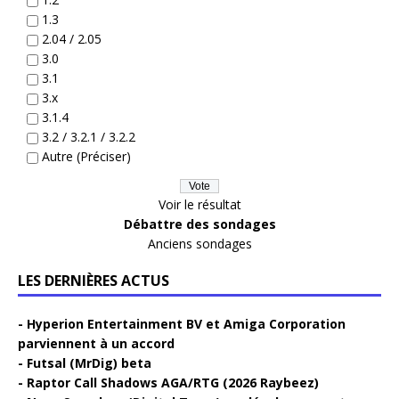
1.3
2.04 / 2.05
3.0
3.1
3.x
3.1.4
3.2 / 3.2.1 / 3.2.2
Autre (Préciser)
Voir le résultat
Débattre des sondages
Anciens sondages
LES DERNIÈRES ACTUS
Hyperion Entertainment BV et Amiga Corporation
parviennent à un accord
Futsal (MrDig) beta
Raptor Call Shadows AGA/RTG (2026 Raybeez)