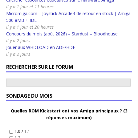
il y a 1 jour et 11 heures
Micromiga.com – Joystick ArcadeR de retour en stock | Amiga
500 8MB + IDE
il y a 1 jour et 20 heures
Concours du mois (août 2026) – Stardust – Bloodhouse
il y a 2 jours
Jouer aux WHDLOAD en ADF/HDF
il y a 2 jours
RECHERCHER SUR LE FORUM
SONDAGE DU MOIS
Quelles ROM Kickstart ont vos Amiga principaux ? (3
réponses maximum)
1.0 / 1.1
1.2