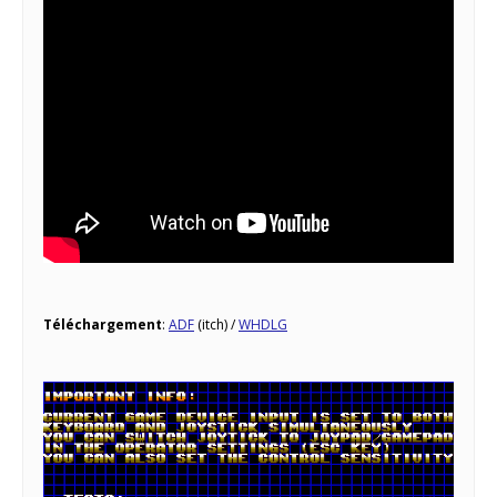
Téléchargement
:
ADF
(itch) /
WHDLG