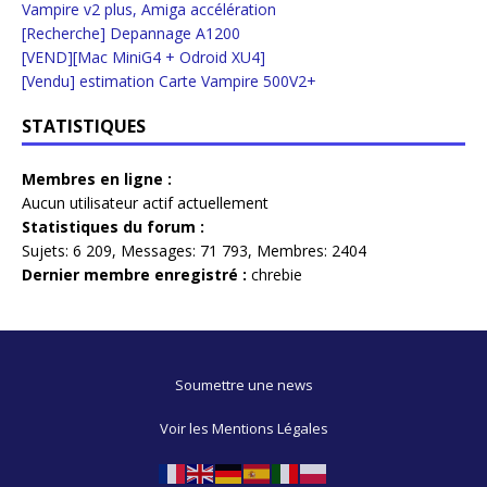
Vampire v2 plus, Amiga accélération
[Recherche] Depannage A1200
[VEND][Mac MiniG4 + Odroid XU4]
[Vendu] estimation Carte Vampire 500V2+
STATISTIQUES
Membres en ligne :
Aucun utilisateur actif actuellement
Statistiques du forum :
Sujets:
6 209,
Messages:
71 793,
Membres:
2404
Dernier membre enregistré :
chrebie
Soumettre une news
Voir les Mentions Légales