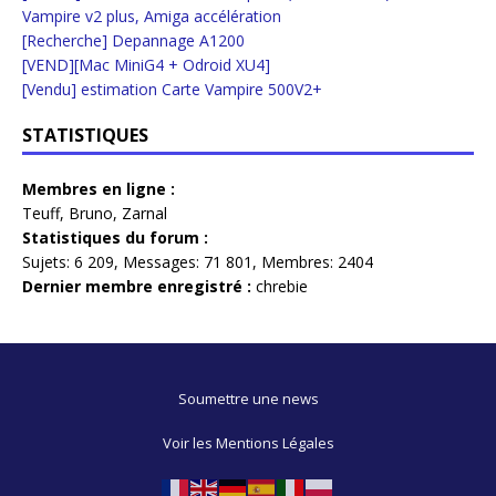
Vampire v2 plus, Amiga accélération
[Recherche] Depannage A1200
[VEND][Mac MiniG4 + Odroid XU4]
[Vendu] estimation Carte Vampire 500V2+
STATISTIQUES
Membres en ligne :
Teuff
,
Bruno
,
Zarnal
Statistiques du forum :
Sujets:
6 209,
Messages:
71 801,
Membres:
2404
Dernier membre enregistré :
chrebie
Soumettre une news
Voir les Mentions Légales