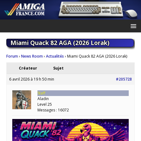
Miami Quack 82 AGA (2026 Lorak)
Forum
›
News Room
›
Actualités
›
Miami Quack 82 AGA (2026 Lorak)
Créateur
Sujet
6 avril 2026 à 19 h 50 min
#205728
Staff
Aladin
Level 25
Messages : 16072