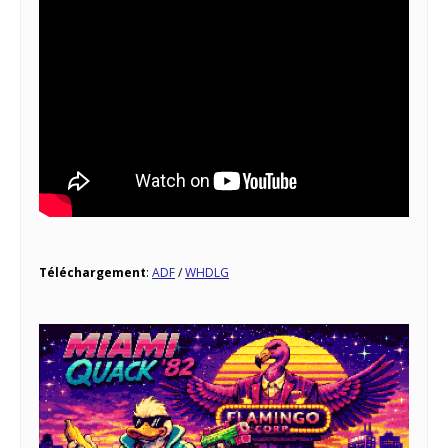
Téléchargement
:
ADF
/
WHDLG