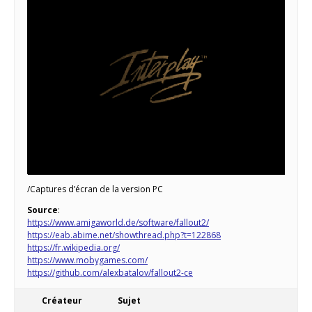
/Captures d’écran de la version PC
Source
:
https://www.amigaworld.de/software/fallout2/
https://eab.abime.net/showthread.php?t=122868
https://fr.wikipedia.org/
https://www.mobygames.com/
https://github.com/alexbatalov/fallout2-ce
Créateur
Sujet