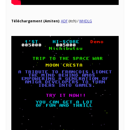
Téléchargement (Amiten)
:
ADF
(itch) /
WHDLG