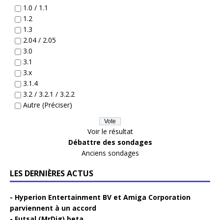
1.0 / 1.1
1.2
1.3
2.04 / 2.05
3.0
3.1
3.x
3.1.4
3.2 / 3.2.1 / 3.2.2
Autre (Préciser)
Voir le résultat
Débattre des sondages
Anciens sondages
LES DERNIÈRES ACTUS
Hyperion Entertainment BV et Amiga Corporation
parviennent à un accord
Futsal (MrDig) beta