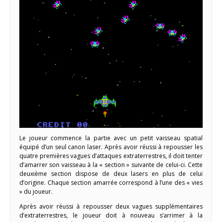
Le joueur commence la partie avec un petit vaisseau spatial
équipé d’un seul canon laser. Après avoir réussi à repousser les
quatre premières vagues d’attaques extraterrestres, il doit tenter
d’amarrer son vaisseau à la « section » suivante de celui-ci. Cette
deuxième section dispose de deux lasers en plus de celui
d’origine. Chaque section amarrée correspond à l’une des « vies
» du joueur.
Après avoir réussi à repousser deux vagues supplémentaires
d’extraterrestres, le joueur doit à nouveau s’arrimer à la