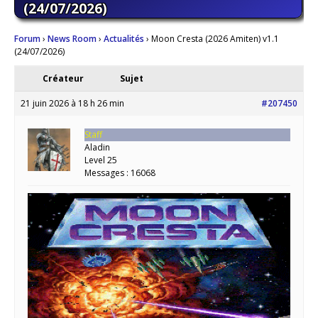
(24/07/2026)
Forum
›
News Room
›
Actualités
›
Moon Cresta (2026 Amiten) v1.1
(24/07/2026)
Créateur
Sujet
21 juin 2026 à 18 h 26 min
#207450
Staff
Aladin
Level 25
Messages : 16068