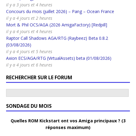
il y a 3 jours et 4 heures
Concours du mois (juillet 2026) – Pang – Ocean France
il y a 4 jours et 2 heures
Mort & Phil OCS/AGA (2026 AmigaFactory) [Redpill]
il y a 4 jours et 4 heures
Raptor Call Shadows AGA/RTG (Raybeez) Beta 0.8.2
(03/08/2026)
il y a 4 jours et 5 heures
Axion ECS/AGA/RTG (VirtualAssets) beta (01/08/2026)
il y a 4 jours et 6 heures
RECHERCHER SUR LE FORUM
SONDAGE DU MOIS
Quelles ROM Kickstart ont vos Amiga principaux ? (3
réponses maximum)