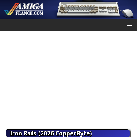
Iron Rails (2026 CopperByte)