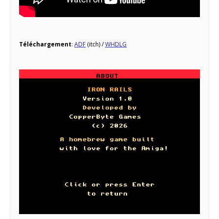
Téléchargement
:
ADF
(itch) /
WHDLG