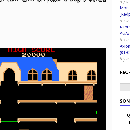
il y 
 de Namco, modifié pour prendre en charge le défilement
Mort
[Redpi
il y 
Rapt
AGA/
il y 
Axion
(01/0
il y 
REC
SON
Q