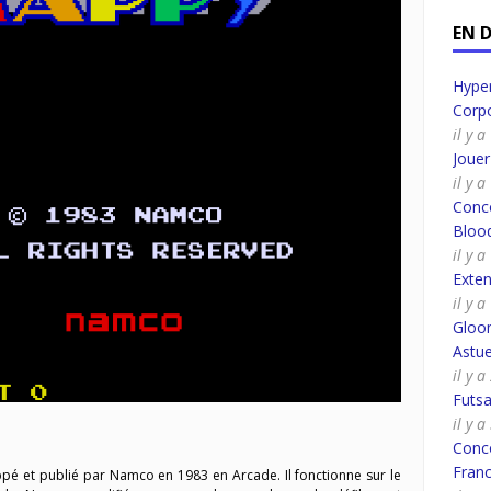
EN 
Hyper
Corpo
il y 
Joue
il y 
Conco
Bloo
il y 
Exte
il y 
Gloo
Astue
il y 
Futsa
il y 
Conco
Fran
pé et publié par Namco en 1983 en Arcade. Il fonctionne sur le