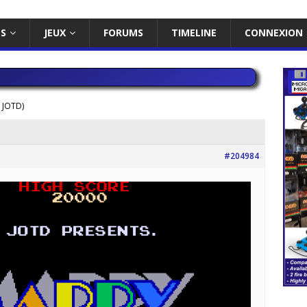
ES
JEUX
FORUMS
TIMELINE
CONNEXION
 JOTD)
#204984