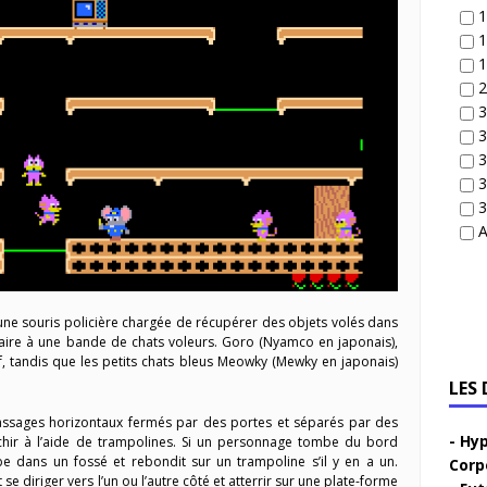
1
1
1
2
3
3
3
3
3
A
une souris policière chargée de récupérer des objets volés dans
aire à une bande de chats voleurs. Goro (Nyamco en japonais),
f, tandis que les petits chats bleus Meowky (Mewky en japonais)
LES
assages horizontaux fermés par des portes et séparés par des
Hyp
nchir à l’aide de trampolines. Si un personnage tombe du bord
be dans un fossé et rebondit sur un trampoline s’il y en a un.
Corp
se diriger vers l’un ou l’autre côté et atterrir sur une plate-forme