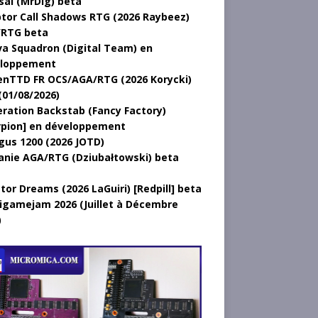
sal (MrDig) beta
tor Call Shadows RTG (2026 Raybeez)
RTG beta
a Squadron (Digital Team) en
loppement
nTTD FR OCS/AGA/RTG (2026 Korycki)
(01/08/2026)
ration Backstab (Fancy Factory)
rpion] en développement
gus 1200 (2026 JOTD)
anie AGA/RTG (Dziubałtowski) beta
tor Dreams (2026 LaGuiri) [Redpill] beta
gamejam 2026 (Juillet à Décembre
)