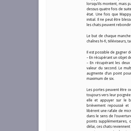
lorsqu’ils montent, mais p
dessus quatre fois de sui
état. Une fois que Mappy 
initial. Il ne peut être ble
les chats peuvent rebondir
Le but de chaque manche e
chaînes hi-fi, téléviseurs, 
Il est possible de gagner 
– En récupérant un objet de
– En récupérant les deux
valeur du second. Le mul
augmente d’un point pour
maximum de six.
Les portes peuvent être ou
toujours vers leur poignée
elle et appuyer sur le 
brièvement repoussé et a
libèrent une rafale de mic
dans le sens de l’ouvertur
points supplémentaires, 
délai, ces chats reviennen