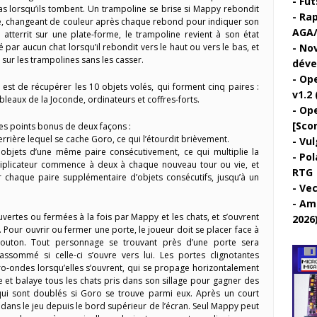
Fut
as lorsqu’ils tombent. Un trampoline se brise si Mappy rebondit
Rap
te, changeant de couleur après chaque rebond pour indiquer son
AGA/
atterrit sur une plate-forme, le trampoline revient à son état
ssé par aucun chat lorsqu’il rebondit vers le haut ou vers le bas, et
Nov
 sur les trampolines sans les casser.
déve
Ope
st de récupérer les 10 objets volés, qui forment cinq paires :
v1.2 
tableaux de la Joconde, ordinateurs et coffres-forts.
Ope
[Sco
des points bonus de deux façons :
rrière lequel se cache Goro, ce qui l’étourdit brièvement.
Vul
 objets d’une même paire consécutivement, ce qui multiplie la
Pol
tiplicateur commence à deux à chaque nouveau tour ou vie, et
RTG
 chaque paire supplémentaire d’objets consécutifs, jusqu’à un
Vec
Ami
vertes ou fermées à la fois par Mappy et les chats, et s’ouvrent
2026
. Pour ouvrir ou fermer une porte, le joueur doit se placer face à
bouton. Tout personnage se trouvant près d’une porte sera
ssommé si celle-ci s’ouvre vers lui. Les portes clignotantes
ro-ondes lorsqu’elles s’ouvrent, qui se propage horizontalement
e et balaye tous les chats pris dans son sillage pour gagner des
qui sont doublés si Goro se trouve parmi eux. Après un court
t dans le jeu depuis le bord supérieur de l’écran. Seul Mappy peut