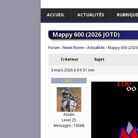
ACCUEIL
ACTUALITÉS
RUBRIQU
Mappy 600 (2026 JOTD)
Forum
›
News Room
›
Actualités
›
Mappy 600 (2026
Créateur
Sujet
3 mars 2026 à 9 h 51 min
Staff
Aladin
Level 25
Messages : 16068