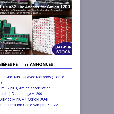
NIÈRES PETITES ANNONCES
E] Mac Mini G4 avec Morphos (licence
e)
re v2 plus, Amiga accélération
herche] Depannage A1200
D][Mac MiniG4 + Odroid XU4]
u] estimation Carte Vampire 500V2+