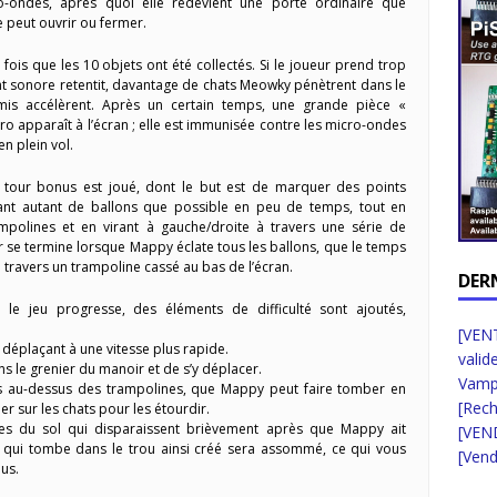
o-ondes, après quoi elle redevient une porte ordinaire que
 peut ouvrir ou fermer.
ois que les 10 objets ont été collectés. Si le joueur prend trop
t sonore retentit, davantage de chats Meowky pénètrent dans le
mis accélèrent. Après un certain temps, une grande pièce «
oro apparaît à l’écran ; elle est immunisée contre les micro-ondes
n plein vol.
un tour bonus est joué, dont le but est de marquer des points
ant autant de ballons que possible en peu de temps, tout en
mpolines et en virant à gauche/droite à travers une série de
r se termine lorsque Mappy éclate tous les ballons, que le temps
 travers un trampoline cassé au bas de l’écran.
DER
le jeu progresse, des éléments de difficulté sont ajoutés,
[VENT
 déplaçant à une vitesse plus rapide.
valid
ans le grenier du manoir et de s’y déplacer.
Vampi
 au-dessus des trampolines, que Mappy peut faire tomber en
[Rec
r sur les chats pour les étourdir.
tes du sol qui disparaissent brièvement après que Mappy ait
[VEN
 qui tombe dans le trou ainsi créé sera assommé, ce qui vous
[Vend
us.