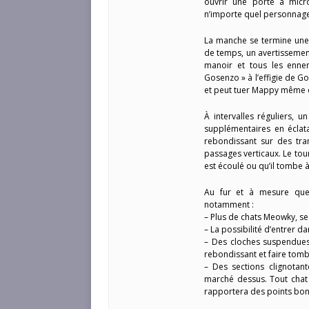
ouvrir une porte à micr
n’importe quel personnage
La manche se termine une f
de temps, un avertissemen
manoir et tous les enne
Gosenzo » à l’effigie de G
et peut tuer Mappy même e
À intervalles réguliers, 
supplémentaires en éclat
rebondissant sur des tra
passages verticaux. Le tou
est écoulé ou qu’il tombe à
Au fur et à mesure que 
notamment :
– Plus de chats Meowky, se
– La possibilité d’entrer d
– Des cloches suspendues
rebondissant et faire tombe
– Des sections clignotan
marché dessus. Tout chat
rapportera des points bon