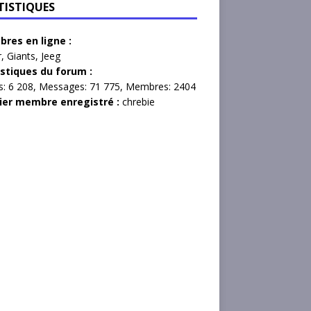
TISTIQUES
res en ligne :
r
,
Giants
,
Jeeg
istiques du forum :
s:
6 208,
Messages:
71 775,
Membres:
2404
ier membre enregistré :
chrebie