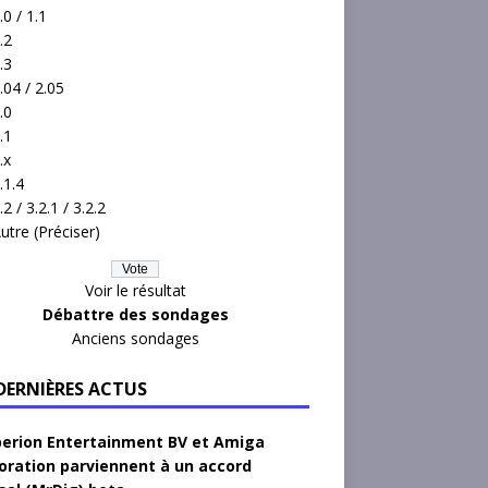
.0 / 1.1
.2
.3
.04 / 2.05
.0
.1
.x
.1.4
.2 / 3.2.1 / 3.2.2
utre (Préciser)
Voir le résultat
Débattre des sondages
Anciens sondages
 DERNIÈRES ACTUS
erion Entertainment BV et Amiga
oration parviennent à un accord