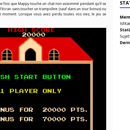
STA
ue fois que Mappy touche un chat non assommé pendant qu’il se
l’écran sans toucher un trampoline (sauf dans un tour bonus) ou
 moment. Lorsque vous avez perdu toutes vos vies, le jeu se
Memb
Ishta
Stat
Sujet
Dern