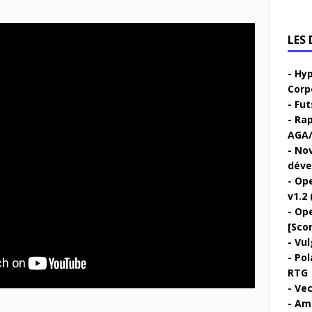
LES
Hyp
Corp
Fut
Rap
AGA/
Nov
déve
Ope
v1.2 
Ope
[Sco
Vul
Pol
RTG
Vec
Ami