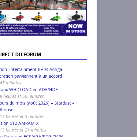
DIRECT DU FORUM
ion Entertainment BV et Amiga
ration parviennent à un accord
a 45 minutes
r aux WHDLOAD en ADF/HDF
a 9 heures et 56 minutes
urs du mois (août 2026) – Stardust –
dhouse
a 13 heures et 3 minutes
nsion 512 AMRAM-X
a 13 heures et 21 minutes
m Reforged ECS/AGA/RTG (2026