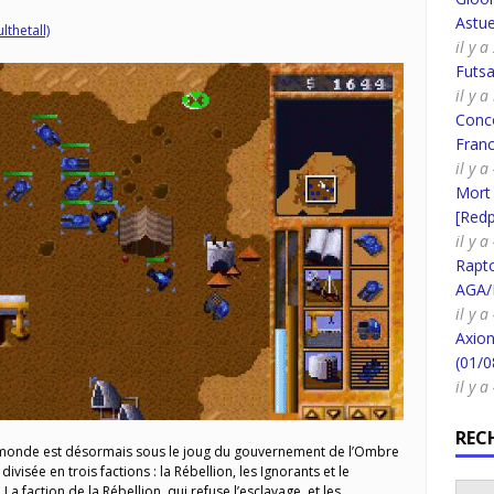
Astue
lthetall)
il y 
Futsa
il y 
Conco
Fran
il y 
Mort
[Redpi
il y 
Rapt
AGA/
il y 
Axion
(01/0
il y 
REC
e monde est désormais sous le joug du gouvernement de l’Ombre
divisée en trois factions : la Rébellion, les Ignorants et le
 faction de la Rébellion, qui refuse l’esclavage, et les