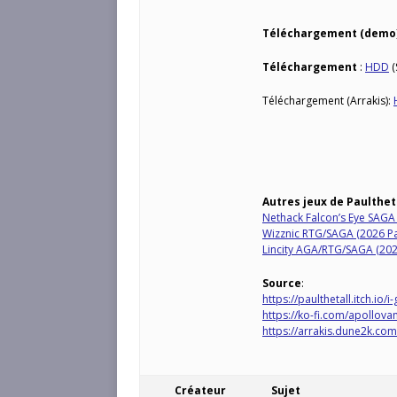
Téléchargement (demo
Téléchargement
:
HDD
(
Téléchargement (Arrakis):
Autres jeux de Paulthet
Nethack Falcon’s Eye SAGA 
Wizznic RTG/SAGA (2026 Pau
Lincity AGA/RTG/SAGA (2026
Source
:
https://paulthetall.itch.io/i
https://ko-fi.com/apollova
https://arrakis.dune2k.com
Créateur
Sujet