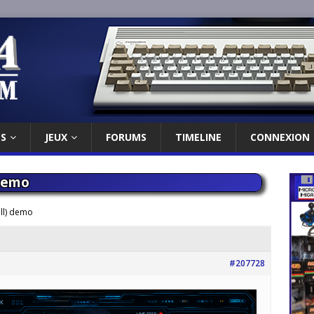
ES
JEUX
FORUMS
TIMELINE
CONNEXION
 demo
ll) demo
#207728