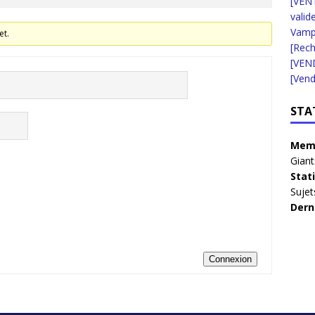
[VENT
valid
Vampi
et.
[Rec
[VEN
[Vend
STA
Memb
Giant
Stat
Sujet
Dern
Connexion