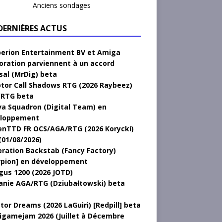
Anciens sondages
 DERNIÈRES ACTUS
erion Entertainment BV et Amiga
oration parviennent à un accord
sal (MrDig) beta
tor Call Shadows RTG (2026 Raybeez)
RTG beta
a Squadron (Digital Team) en
loppement
nTTD FR OCS/AGA/RTG (2026 Korycki)
(01/08/2026)
ration Backstab (Fancy Factory)
rpion] en développement
gus 1200 (2026 JOTD)
anie AGA/RTG (Dziubałtowski) beta
tor Dreams (2026 LaGuiri) [Redpill] beta
gamejam 2026 (Juillet à Décembre