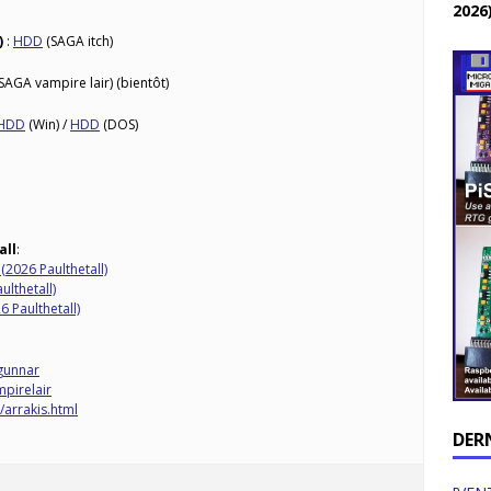
2026
)
:
HDD
(SAGA itch)
SAGA vampire lair) (bientôt)
HDD
(Win) /
HDD
(DOS)
all
:
(2026 Paulthetall)
lthetall)
 Paulthetall)
-gunnar
mpirelair
/arrakis.html
DER