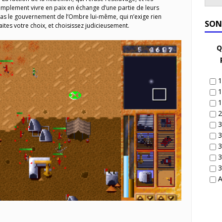
simplement vivre en paix en échange d’une partie de leurs
 pas le gouvernement de l’Ombre lui-même, qui n’exige rien
SON
aites votre choix, et choisissez judicieusement.
Q
1
1
1
2
3
3
3
3
3
A