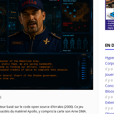
EN 
Hyper
Corpo
il y 
Joue
il y 
Conco
Bloo
il y 
)
Exte
teur basé sur le code open source d’Arrakis (2000). Ce jeu
il y 
pacités du matériel Apollo, y compris la carte son Arne DMA.
Gloo