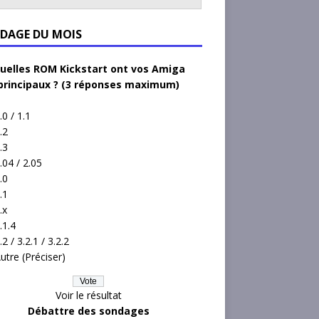
DAGE DU MOIS
uelles ROM Kickstart ont vos Amiga
principaux ? (3 réponses maximum)
.0 / 1.1
.2
.3
.04 / 2.05
.0
.1
.x
.1.4
.2 / 3.2.1 / 3.2.2
utre (Préciser)
Voir le résultat
Débattre des sondages