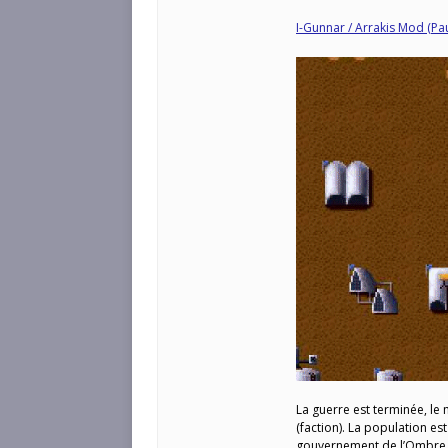
I-Gunnar / Arrakis Mod (Pau
La guerre est terminée, l
(faction). La population est 
gouvernement de l’Ombre. La