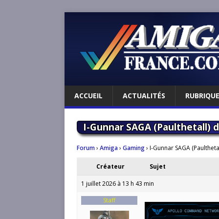
ACCUEIL
ACTUALITÉS
RUBRIQU
I-Gunnar SAGA (Paulthetall)
Forum
›
Amiga
›
Gaming
›
I-Gunnar SAGA (Paultheta
Créateur
Sujet
1 juillet 2026 à 13 h 43 min
Staff