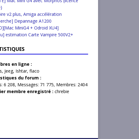
E] Mac Mini G4 avec Morphos (licence
e)
re v2 plus, Amiga accélération
herche] Depannage A1200
D][Mac MiniG4 + Odroid XU4]
u] estimation Carte Vampire 500V2+
TISTIQUES
res en ligne :
s
,
Jeeg
,
Ishtar
,
flaco
istiques du forum :
s:
6 208,
Messages:
71 775,
Membres:
2404
ier membre enregistré :
chrebie