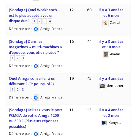
[Sondage] Quel Workbench
12
60
il y a 3 années
est le plus adapté avec un
et 6 mois
disque dur ?
1
2
3
4
Zarnal
Démarré par :
Amiga France
[Sondage] Dans les
16
44
il y a 3 années
magazines « multi-machines »
et 10 mois
d’époque, vous étiez plutôt ?
Aladin
1
2
3
Démarré par :
Amiga France
Quel Amiga conseiller à un
19
45
il y a 4 années
débutant ? (Et pourquoi ?)
demether
1
2
3
Démarré par :
Amiga France
[Sondage] Utilisez vous le port
11
13
il y a 4 années
PCMCIA de votre Amiga 1200
et 2 mois
ou 600 ? (Plusieurs réponses
Konyxia
possibles)
Démarré par :
Amiga France