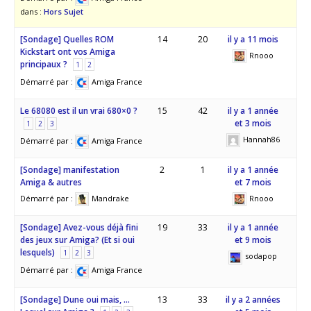
dans :
Hors Sujet
[Sondage] Quelles ROM
14
20
il y a 11 mois
Kickstart ont vos Amiga
Rnooo
principaux ?
1
2
Démarré par :
Amiga France
Le 68080 est il un vrai 680×0 ?
15
42
il y a 1 année
et 3 mois
1
2
3
Hannah86
Démarré par :
Amiga France
[Sondage] manifestation
2
1
il y a 1 année
Amiga & autres
et 7 mois
Démarré par :
Mandrake
Rnooo
[Sondage] Avez-vous déjà fini
19
33
il y a 1 année
des jeux sur Amiga? (Et si oui
et 9 mois
lesquels)
1
2
3
sodapop
Démarré par :
Amiga France
[Sondage] Dune oui mais, …
13
33
il y a 2 années