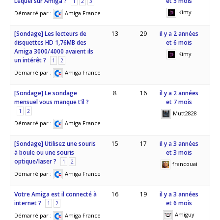
Lequel sur Amiga ?
et 5 mois
1
2
3
Kimy
Démarré par :
Amiga France
[Sondage] Les lecteurs de
13
29
il y a 2 années
disquettes HD 1,76MB des
et 6 mois
Amiga 3000/4000 avaient ils
Kimy
un intérêt ?
1
2
Démarré par :
Amiga France
[Sondage] Le sondage
8
16
il y a 2 années
mensuel vous manque t’il ?
et 7 mois
1
2
Mutt2828
Démarré par :
Amiga France
[Sondage] Utilisez une souris
15
17
il y a 3 années
à boule ou une souris
et 3 mois
optique/laser ?
1
2
francouai
Démarré par :
Amiga France
Votre Amiga est il connecté à
16
19
il y a 3 années
internet ?
et 6 mois
1
2
Amiguy
Démarré par :
Amiga France