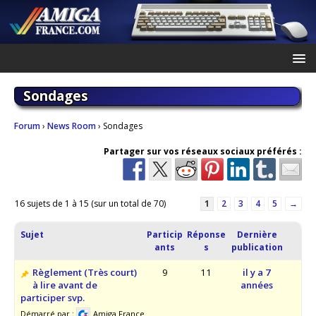
Sondages
Forum
›
News Room
›
Sondages
Partager sur vos réseaux sociaux préférés :
16 sujets de 1 à 15 (sur un total de 70)
1
2
3
4
5
→
Sujet
Particip
Réponse
Dernière
ants
s
publication
Règlement (Très court)
9
11
il y a 7
à lire avant de
années
participer svp.
Démarré par :
Amiga France