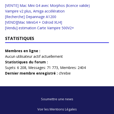
[VENTE] Mac Mini G4 avec Morphos (licence valide)
Vampire v2 plus, Amiga accélération
[Recherche] Depannage A1200
[VEND][Mac MiniG4 + Odroid XU4]
[Vendu] estimation Carte Vampire 500V2+
STATISTIQUES
Membres en ligne :
Aucun utilisateur actif actuellement
Statistiques du forum :
Sujets:
6 208,
Messages:
71 773,
Membres:
2404
Dernier membre enregistré :
chrebie
Soumettre une news
Voir les Mentions Légales