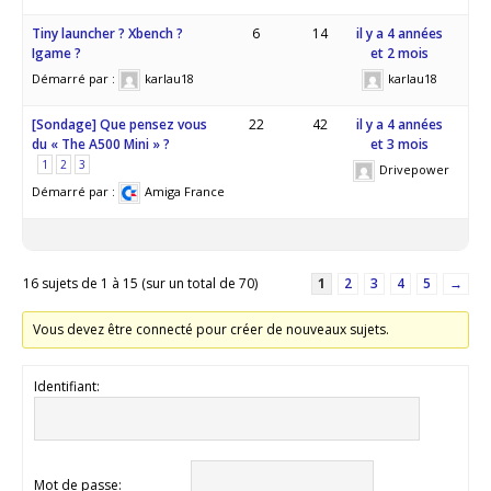
Tiny launcher ? Xbench ?
6
14
il y a 4 années
Igame ?
et 2 mois
Démarré par :
karlau18
karlau18
[Sondage] Que pensez vous
22
42
il y a 4 années
du « The A500 Mini » ?
et 3 mois
1
2
3
Drivepower
Démarré par :
Amiga France
16 sujets de 1 à 15 (sur un total de 70)
1
2
3
4
5
→
Vous devez être connecté pour créer de nouveaux sujets.
Identifiant:
Mot de passe: