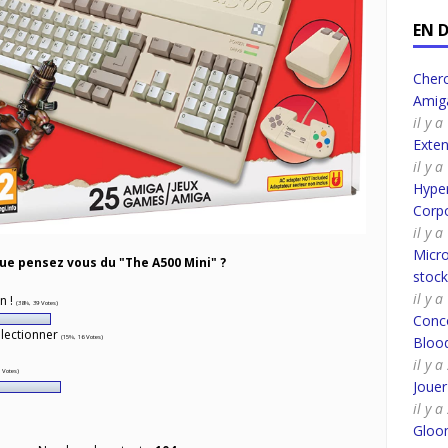
EN 
Cherc
Amig
il y 
Exte
il y 
Hyper
Corpo
il y 
Micro
ue pensez vous du "The A500 Mini" ?
stoc
il y 
un !
(38%, 39 Votes)
Conco
llectionner
(15%, 16 Votes)
Bloo
il y 
 Votes)
Joue
il y 
Gloo