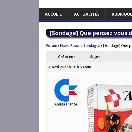
ACCUEIL
ACTUALITÉS
RUBRIQU
[Sondage] Que pensez vous du
Forum
›
News Room
›
Sondages
›
[Sondage] Que pe
Créateur
Sujet
6 avril 2022 à 10 h 53 min
Amiga France