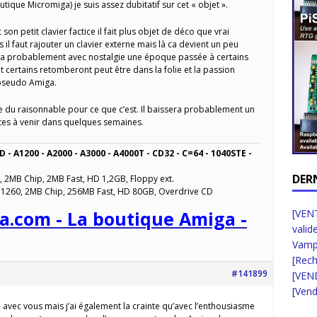
tique Micromiga) je suis assez dubitatif sur cet « objet ».
son petit clavier factice il fait plus objet de déco que vrai
s il faut rajouter un clavier externe mais là ca devient un peu
lera probablement avec nostalgie une époque passée à certains
t certains retomberont peut être dans la folie et la passion
 pseudo Amiga.
re du raisonnable pour ce que c’est. Il baissera probablement un
tes à venir dans quelques semaines.
D - A1200 - A2000 - A3000 - A4000T - CD32 - C=64 - 1040STE -
DER
, 2MB Chip, 2MB Fast, HD 1,2GB, Floppy ext.
 1260, 2MB Chip, 256MB Fast, HD 80GB, Overdrive CD
[VENT
a.com - La boutique Amiga -
valid
Vampi
[Rec
#141899
[VEN
[Vend
 avec vous mais j’ai également la crainte qu’avec l’enthousiasme