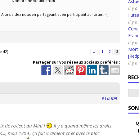
Nombre de votants:
104
Astue
il y 
Alors aidez nous en partageant et en participant au forum. =)
Futsa
il y 
Conco
Fran
il y 
Mort
e 42)
←
1
2
3
[Redpi
Partager sur vos réseaux sociaux préférés :
il y 
REC
#141825
SON
Q
rix de revient du Mini !
Il y a quand même les droits
es…, mais 130 €, ça fait vraiment cher avec le bloc