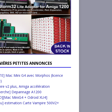
NIÈRES PETITES ANNONCES
E] Mac Mini G4 avec Morphos (licence
e)
re v2 plus, Amiga accélération
herche] Depannage A1200
D][Mac MiniG4 + Odroid XU4]
u] estimation Carte Vampire 500V2+