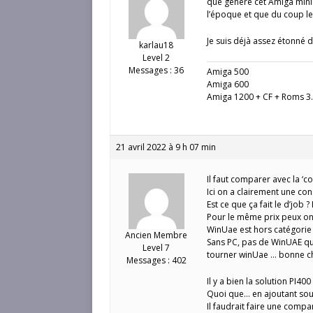
que génère cet Amiga mini
l’époque et que du coup le
Je suis déjà assez étonné 
karlau18
Level 2
Messages : 36
Amiga 500
Amiga 600
Amiga 1200 + CF + Roms 3.
21 avril 2022 à 9 h 07 min
Il faut comparer avec la ‘c
Ici on a clairement une cons
Est ce que ça fait le d’job ?
Pour le même prix peux on
WinUae est hors catégorie ca
Ancien Membre
Sans PC, pas de WinUAE qui
Level 7
tourner winUae … bonne c
Messages : 402
Il y a bien la solution PI40
Quoi que… en ajoutant sour
Il faudrait faire une comp