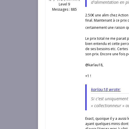
d’alimentation en p
Level 9
Messages : 885
2.50€ une alim chez Action (
final. Maintenant à ce prix c
certainement une raison q
Le prix total ne me parait p
bien entendu et cette perce
de ses besoins etc. Certes
son prix. Encore une fois po
@karlau18,
+1 !
karlau18 wrote:
Si c’est uniquement 
« collectionneur » 
Exact, quoique il y a aussi
ayant quelques minis dont l
d’avoir l’Amiga mini à côté.