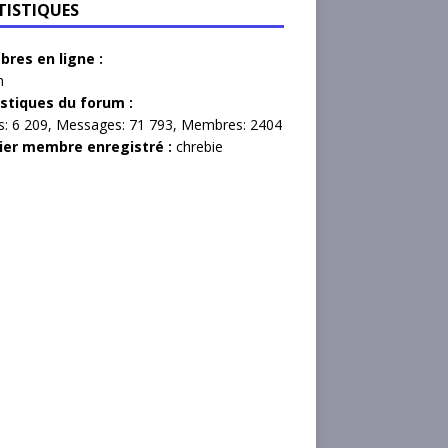
TISTIQUES
res en ligne :
n
istiques du forum :
s:
6 209,
Messages:
71 793,
Membres:
2404
ier membre enregistré :
chrebie