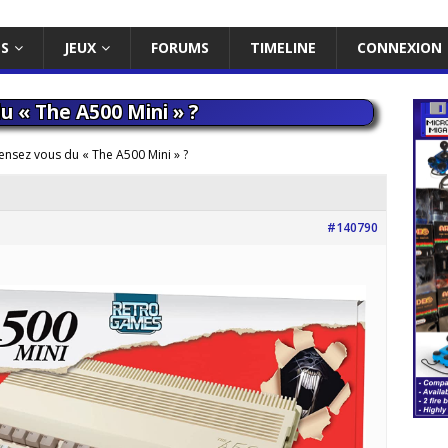
ES
JEUX
FORUMS
TIMELINE
CONNEXION
 « The A500 Mini » ?
nsez vous du « The A500 Mini » ?
#140790