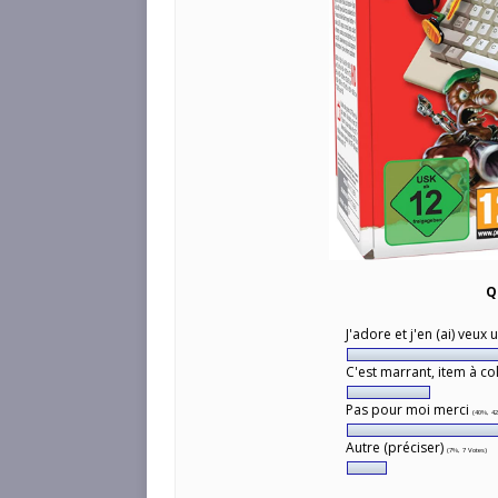
Q
J'adore et j'en (ai) veux 
C'est marrant, item à co
Pas pour moi merci
(40%, 42
Autre (préciser)
(7%, 7 Votes)