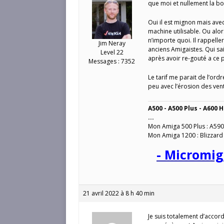
que moi et nullement la bou
Oui il est mignon mais avec 
machine utilisable. Ou alor
n’importe quoi. Il rappel
Jim Neray
anciens Amigaistes. Qui sai
Level 22
après avoir re-gouté a ce
Messages : 7352
Le tarif me parait de l’ord
peu avec l’érosion des ven
A500 - A500 Plus - A600 H
...
Mon Amiga 500 Plus : A590
Mon Amiga 1200 : Blizzard
- Micromig
21 avril 2022 à 8 h 40 min
Je suis totalement d’accord