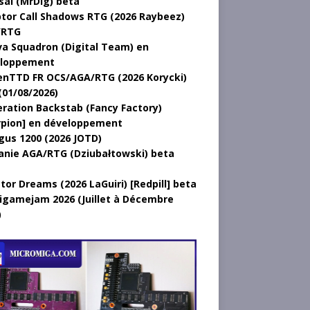
sal (MrDig) beta
tor Call Shadows RTG (2026 Raybeez)
/RTG
a Squadron (Digital Team) en
loppement
nTTD FR OCS/AGA/RTG (2026 Korycki)
(01/08/2026)
ration Backstab (Fancy Factory)
rpion] en développement
gus 1200 (2026 JOTD)
anie AGA/RTG (Dziubałtowski) beta
tor Dreams (2026 LaGuiri) [Redpill] beta
gamejam 2026 (Juillet à Décembre
)