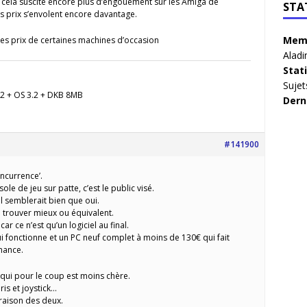
 cela suscite encore plus d’engouement sur les Amiga de
STA
s prix s’envolent encore davantage.
Memb
des prix de certaines machines d’occasion
Aladi
Stat
Sujet
2 + OS 3.2 + DKB 8MB
Dern
#141900
oncurrence’.
ole de jeu sur patte, c’est le public visé.
 Il semblerait bien que oui.
 trouver mieux ou équivalent.
r ce n’est qu’un logiciel au final.
 fonctionne et un PC neuf complet à moins de 130€ qui fait
hance.
0 qui pour le coup est moins chère.
is et joystick…
araison des deux.