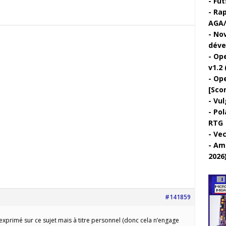
Fut
Rap
AGA
Nov
déve
Ope
v1.2 
Ope
[Sco
Vul
Pol
RTG
Vec
Ami
2026
#141859
 exprimé sur ce sujet mais à titre personnel (donc cela n’engage