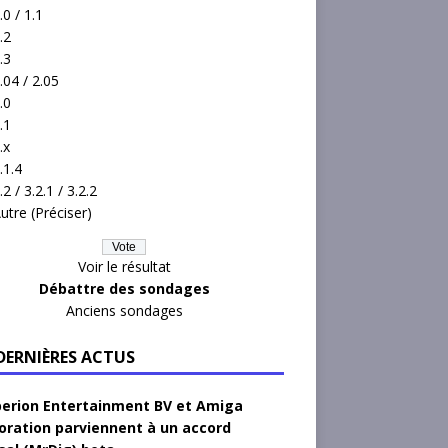
.0 / 1.1
.2
.3
.04 / 2.05
.0
.1
.x
.1.4
.2 / 3.2.1 / 3.2.2
utre (Préciser)
Voir le résultat
Débattre des sondages
Anciens sondages
 DERNIÈRES ACTUS
erion Entertainment BV et Amiga
oration parviennent à un accord