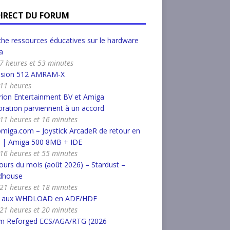
DIRECT DU FORUM
he ressources éducatives sur le hardware
a
a 7 heures et 53 minutes
nsion 512 AMRAM-X
a 11 heures
ion Entertainment BV et Amiga
ration parviennent à un accord
a 11 heures et 16 minutes
miga.com – Joystick ArcadeR de retour en
k | Amiga 500 8MB + IDE
a 16 heures et 55 minutes
urs du mois (août 2026) – Stardust –
dhouse
a 21 heures et 18 minutes
r aux WHDLOAD en ADF/HDF
a 21 heures et 20 minutes
m Reforged ECS/AGA/RTG (2026