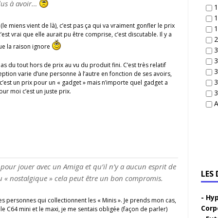
lus à avoir…
1
1
le miens vient de là), c’est pas ça qui va vraiment gonfler le prix
1
’est vrai que elle aurait pu être comprise, c’est discutable. Il y a
2
ue la raison ignore
3
3
as du tout hors de prix au vu du produit fini. C’est très relatif
3
ption varie d’une personne à l’autre en fonction de ses avoirs,
3
 c’est un prix pour un « gadget » mais n’importe quel gadget a
ur moi c’est un juste prix.
3
A
pour jouer avec un Amiga et qu’il n’y a aucun esprit de
LES
ou « nostalgique » cela peut être un bon compromis.
Hyp
 les personnes qui collectionnent les « Minis ». Je prends mon cas,
Corp
e C64 mini et le maxi, je me sentais obligée (façon de parler)