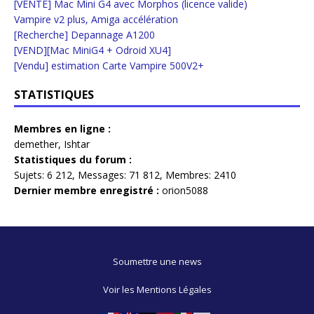
[VENTE] Mac Mini G4 avec Morphos (licence valide)
Vampire v2 plus, Amiga accélération
[Recherche] Depannage A1200
[VEND][Mac MiniG4 + Odroid XU4]
[Vendu] estimation Carte Vampire 500V2+
STATISTIQUES
Membres en ligne :
demether
,
Ishtar
Statistiques du forum :
Sujets:
6 212,
Messages:
71 812,
Membres:
2410
Dernier membre enregistré :
orion5088
Soumettre une news
Voir les Mentions Légales