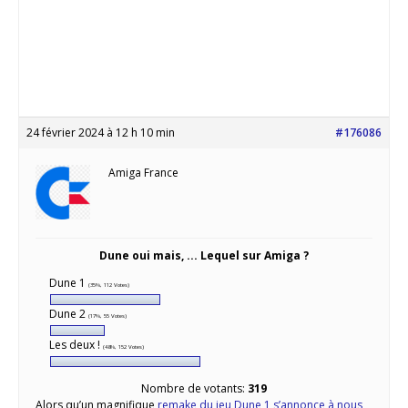
24 février 2024 à 12 h 10 min
#176086
Amiga France
Dune oui mais, ... Lequel sur Amiga ?
Dune 1
(35%, 112 Votes)
Dune 2
(17%, 55 Votes)
Les deux !
(48%, 152 Votes)
Nombre de votants:
319
Alors qu’un magnifique
remake du jeu Dune 1 s’annonce à nous