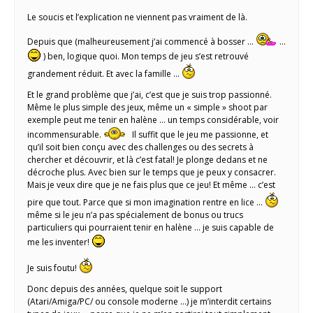
Le soucis et l’explication ne viennent pas vraiment de là.
Depuis que (malheureusement j’ai commencé à bosser …
…
) ben, logique quoi. Mon temps de jeu s’est retrouvé
grandement réduit. Et avec la famille …
Et le grand problème que j’ai, c’est que je suis trop passionné.
Même le plus simple des jeux, même un « simple » shoot par
exemple peut me tenir en halène … un temps considérable, voir
incommensurable.
Il suffit que le jeu me passionne, et
qu’il soit bien conçu avec des challenges ou des secrets à
chercher et découvrir, et là c’est fatal! Je plonge dedans et ne
décroche plus. Avec bien sur le temps que je peux y consacrer.
Mais je veux dire que je ne fais plus que ce jeu! Et même … c’est
pire que tout. Parce que si mon imagination rentre en lice …
même si le jeu n’a pas spécialement de bonus ou trucs
particuliers qui pourraient tenir en halène … je suis capable de
me les inventer!
Je suis foutu!
Donc depuis des années, quelque soit le support
(Atari/Amiga/PC/ ou console moderne …) je m’interdit certains