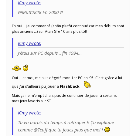
Kimy wrote:
@Mutt2828 En 2000 ?!
Eh oui… j’ai commencé (enfin plutôt continué car mes débuts sont
plus anciens …) sur Atari STe 10 ans plus tôt!
Kimy wrote:
J’étais sur PC depuis… fin 1994…
Oui … et moi, me suis dégoté mon 1er PC en ’95. C’est grâce à lui
que j’ai d’ailleurs pu jouer à
Flashback
.
Mais ça ne m’empêchais pas de continuer de jouer à certains
mes jeux favoris sur ST.
Kimy wrote:
Tu en aurais du temps à rattraper !! Ça explique
comme @Teuff que tu joues plus que moi !