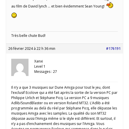
au film de David lynch … et bien évidemment Sean Young!
Très belle chute Bud!
26 février 2024 à 22 h 36 min
#176191
Xanxi
Level 1
Messages : 27
Il n’y a que 3 musiques sur Dune Amiga pour tout le jeu, dont
l’exclusif Ecolove qui a été fait après la sortie de la version PC par
Philippe Urlich et Stéphane Picq. La version PC a 9 musiques
Adlib/SoundBlaster ou en version Roland MT32. L’Adlib a été
programmée au delà du réel par Stéphane Picq, elle dépasse les
musiques Amiga avec les samples. La qualité du son MT32
dépasse aussi l’Amiga même si le style est différent. Et surtout, il
n’y a pas d’enchainement des musiques sur l’Amiga. Vous
écoutez en permanence Ecolove qui commence dans le palais,