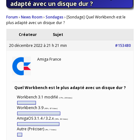
adapté avec un disque dur ?
Forum
›
News Room
›
Sondages
›
[Sondage] Quel Workbench est le
plus adapté avec un disque dur ?
Créateur
Sujet
20 décembre 2022 à 21 h 21 min
#153480
Amiga France
Quel Workbench est le plus adapté avec un disque dur ?
Workbench 3.1 modifié
(17%, 28 Votes)
Workbench 3.9
(40%, 67 Votes)
AmigaOS 3.1.4 / 3.2.x
(39%, 65 Votes)
Autre (Préciser)
(4%, 7 Votes)