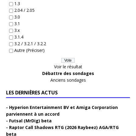
1.3
2.04 / 2.05
3.0
3.1
3.x
3.1.4
3.2 / 3.2.1 / 3.2.2
Autre (Préciser)
Voir le résultat
Débattre des sondages
Anciens sondages
LES DERNIÈRES ACTUS
Hyperion Entertainment BV et Amiga Corporation
parviennent à un accord
Futsal (MrDig) beta
Raptor Call Shadows RTG (2026 Raybeez) AGA/RTG
beta