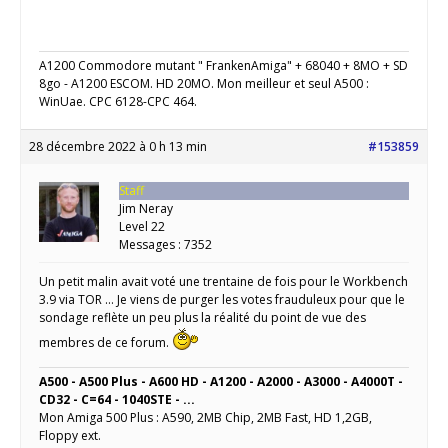
A1200 Commodore mutant " FrankenAmiga" + 68040 + 8MO + SD
8go - A1200 ESCOM. HD 20MO. Mon meilleur et seul A500 :
WinUae. CPC 6128-CPC 464.
28 décembre 2022 à 0 h 13 min
#153859
Staff
Jim Neray
Level 22
Messages : 7352
Un petit malin avait voté une trentaine de fois pour le Workbench
3.9 via TOR … Je viens de purger les votes frauduleux pour que le
sondage reflète un peu plus la réalité du point de vue des
membres de ce forum.
A500 - A500 Plus - A600 HD - A1200 - A2000 - A3000 - A4000T -
CD32 - C=64 - 1040STE - ...
Mon Amiga 500 Plus : A590, 2MB Chip, 2MB Fast, HD 1,2GB,
Floppy ext.