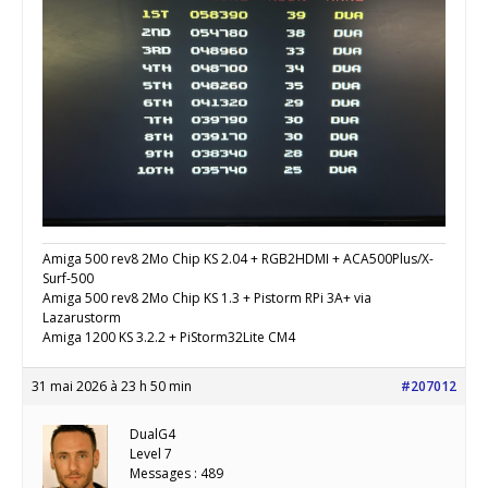
Amiga 500 rev8 2Mo Chip KS 2.04 + RGB2HDMI + ACA500Plus/X-
Surf-500
Amiga 500 rev8 2Mo Chip KS 1.3 + Pistorm RPi 3A+ via
Lazarustorm
Amiga 1200 KS 3.2.2 + PiStorm32Lite CM4
31 mai 2026 à 23 h 50 min
#207012
DualG4
Level 7
Messages : 489