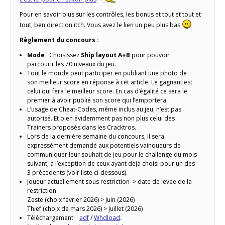
Pour en savoir plus sur les contrôles, les bonus et tout et tout et
tout, ben direction itch. Vous avez le lien un peu plus bas
Règlement du concours :
Mode
: Choisissez
Ship layout A+B
pour pouvoir
parcourir les 70 niveaux du jeu.
Tout le monde peut participer en publiant une photo de
son meilleur score en réponse à cet article. Le gagnant est
celui qui fera le meilleur score. En cas d’égalité ce sera le
premier à avoir publié son score qui l’emportera.
L’usage de Cheat-Codes, même inclus au jeu, n’est pas
autorisé. Et bien évidemment pas non plus celui des
Trainers proposés dans les Cracktros.
Lors de la dernière semaine du concours, il sera
expressément demandé aux potentiels vainqueurs de
communiquer leur souhait de jeu pour le challenge du mois
suivant, à l’exception de ceux ayant déjà choisi pour un des
3 précédents (voir liste ci-dessous).
Joueur actuellement sous restriction > date de levée de la
restriction
Zeste (choix février 2026) > Juin (2026)
Thief (choix de mars 2026) > Juillet (2026)
Téléchargement:
adf
/
Whdload
.