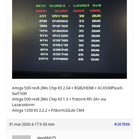
Amiga 500 rev8 2Mo Chip KS 2.04 + RGB2HDMI + ACA500Plus/X-
Surf-500
Amiga 500 rev8 2Mo Chip KS 1.3 + Pistorm RPi 3A+ via
Lazarustorm
Amiga 1200 KS 3.2.2 + PiStorm32Lite CM4
31 mai 2026 à 17 h 03 min
#207006
stephbb75