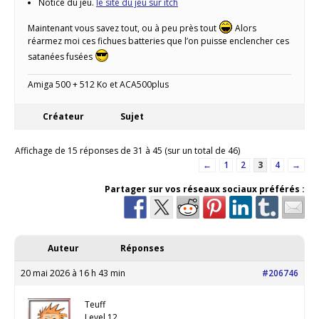
Notice du jeu.
le site du jeu sur itch
Maintenant vous savez tout, ou à peu près tout
Alors
réarmez moi ces fichues batteries que l’on puisse enclencher ces
satanées fusées
Amiga 500 + 512 Ko et ACA500plus
Créateur
Sujet
Affichage de 15 réponses de 31 à 45 (sur un total de 46)
←
1
2
3
4
→
Partager sur vos réseaux sociaux préférés :
Auteur
Réponses
20 mai 2026 à 16 h 43 min
#206746
Teuff
Level 12