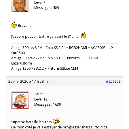
Level 7
Messages : 489
Bravo….
J’espère pouvoir battre ça avant le 31…….
Amiga 500 rev8 2Mo Chip KS 2.04 + RGB2HDMI + ACA500Plus/X-
Surf-500
Amiga 500 rev8 2Mo Chip KS 1.3 + Pistorm RPi 3A+ via
Lazarustorm
Amiga 1200 KS 3.2.2 + PiStorm32Lite CM4
26 mai 2026 à 17 h 58 min
#206858
Teuff
Level 12
Messages : 1639
Superbe bataille les gars
De mon côté je vais essayer de progresser mais surtout de