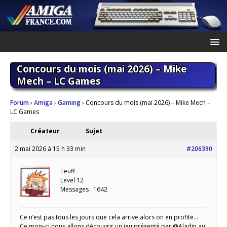
Concours du mois (mai 2026) – Mike
Mech – LC Games
Forum
›
Amiga
›
Gaming
›
Concours du mois (mai 2026) – Mike Mech –
LC Games
Créateur
Sujet
2 mai 2026 à 15 h 33 min
#206390
Teuff
Level 12
Messages : 1642
Ce n’est pas tous les jours que cela arrive alors on en profite…
Ce mois-ci nous allons découvrir un jeu présenté par @Aladin au