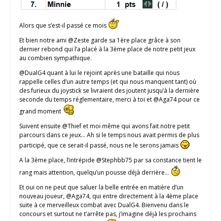
Alors que s’est-il passé ce mois
Et bien notre ami @Zeste garde sa 1ère place grâce à son
dernier rebond qui l’a placé à la 3ème place de notre petit jeux
au combien sympathique.
@DualG4 quant à lui le rejoint après une bataille qui nous
rappelle celles d’un autre temps (et qui nous manquent tant) où
des furieux du joystick se livraient des joutent jusqu’à la dernière
seconde du temps réglementaire, merci à toi et @Aga74 pour ce
grand moment
Suivent ensuite @Thief et moi même qui avons fait notre petit
parcours dans ce jeux… Ah si le temps nous avait permis de plus
participé, que ce serait-il passé, nous ne le serons jamais
A la 3ème place, l’intrépide @Stephbb75 par sa constance tient le
rang mais attention, quelqu’un pousse déjà derrière…
Et oui on ne peut que saluer la belle entrée en matière d’un
nouveau joueur, @Aga74, qui entre directement à la 4ème place
suite à ce merveilleux combat avec DualG4. Bienvenu dans le
concours et surtout ne t’arrête pas, j’imagine déjà les prochains