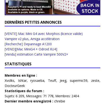
DERNIÈRES PETITES ANNONCES
[VENTE] Mac Mini G4 avec Morphos (licence valide)
Vampire v2 plus, Amiga accélération
[Recherche] Depannage A1200
[VEND][Mac MiniG4 + Odroid XU4]
[Vendu] estimation Carte Vampire 500V2+
STATISTIQUES
Membres en ligne :
Xvolks
,
Ishtar
,
ryosaeba
,
Teuff
,
Jeeg
,
supermic59
,
zeste
,
DocteurGeek
Statistiques du forum :
Sujets:
6 209,
Messages:
71 778,
Membres:
2404
Dernier membre enregistré :
chrebie