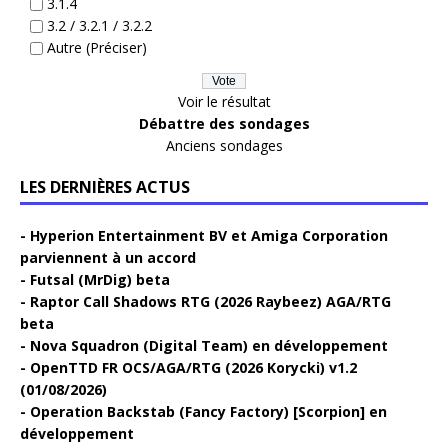
3.1.4
3.2 / 3.2.1 / 3.2.2
Autre (Préciser)
Voir le résultat
Débattre des sondages
Anciens sondages
LES DERNIÈRES ACTUS
Hyperion Entertainment BV et Amiga Corporation
parviennent à un accord
Futsal (MrDig) beta
Raptor Call Shadows RTG (2026 Raybeez) AGA/RTG
beta
Nova Squadron (Digital Team) en développement
OpenTTD FR OCS/AGA/RTG (2026 Korycki) v1.2
(01/08/2026)
Operation Backstab (Fancy Factory) [Scorpion] en
développement