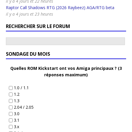
il y a 4 jours et 22 heures
Raptor Call Shadows RTG (2026 Raybeez) AGA/RTG beta
il y a 4 jours et 23 heures
RECHERCHER SUR LE FORUM
SONDAGE DU MOIS
Quelles ROM Kickstart ont vos Amiga principaux ? (3
réponses maximum)
1.0 / 1.1
1.2
1.3
2.04 / 2.05
3.0
3.1
3.x