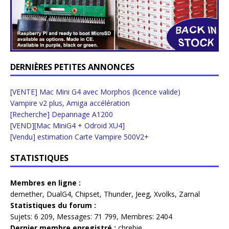
DERNIÈRES PETITES ANNONCES
[VENTE] Mac Mini G4 avec Morphos (licence valide)
Vampire v2 plus, Amiga accélération
[Recherche] Depannage A1200
[VEND][Mac MiniG4 + Odroid XU4]
[Vendu] estimation Carte Vampire 500V2+
STATISTIQUES
Membres en ligne :
demether
,
DualG4
,
Chipset
,
Thunder
,
Jeeg
,
Xvolks
,
Zarnal
Statistiques du forum :
Sujets:
6 209,
Messages:
71 799,
Membres:
2404
Dernier membre enregistré :
chrebie