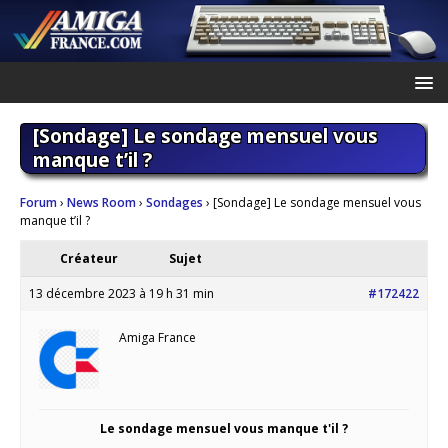
[Sondage] Le sondage mensuel vous
manque t’il ?
Forum
›
News Room
›
Sondages
›
[Sondage] Le sondage mensuel vous
manque t’il ?
Créateur
Sujet
13 décembre 2023 à 19 h 31 min
#172422
Amiga France
Le sondage mensuel vous manque t'il ?