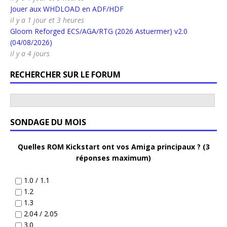
Jouer aux WHDLOAD en ADF/HDF
il y a 1 jour et 3 heures
Gloom Reforged ECS/AGA/RTG (2026 Astuermer) v2.0
(04/08/2026)
il y a 4 jours
RECHERCHER SUR LE FORUM
SONDAGE DU MOIS
Quelles ROM Kickstart ont vos Amiga principaux ? (3
réponses maximum)
1.0 / 1.1
1.2
1.3
2.04 / 2.05
3.0