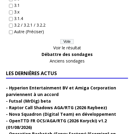
3.1
3.x
3.1.4
3.2 / 3.2.1 / 3.2.2
Autre (Préciser)
Voir le résultat
Débattre des sondages
Anciens sondages
LES DERNIÈRES ACTUS
Hyperion Entertainment BV et Amiga Corporation
parviennent à un accord
Futsal (MrDig) beta
Raptor Call Shadows AGA/RTG (2026 Raybeez)
Nova Squadron (Digital Team) en développement
OpenTTD FR OCS/AGA/RTG (2026 Korycki) v1.2
(01/08/2026)
Operation Backstab (Fancy Factory) [Scorpion] en