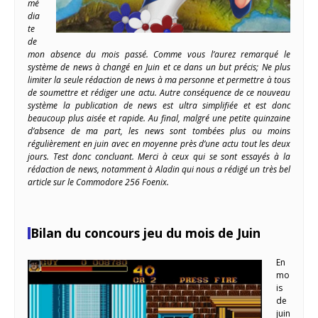
mé
dia
te
de
mon absence du mois passé. Comme vous l’aurez remarqué le
système de news à changé en Juin et ce dans un but précis; Ne plus
limiter la seule rédaction de news à ma personne et permettre à tous
de soumettre et rédiger une actu. Autre conséquence de ce nouveau
système la publication de news est ultra simplifiée et est donc
beaucoup plus aisée et rapide. Au final, malgré une petite quinzaine
d’absence de ma part, les news sont tombées plus ou moins
régulièrement en juin avec en moyenne près d’une actu tout les deux
jours. Test donc concluant. Merci à ceux qui se sont essayés à la
rédaction de news, notamment à Aladin qui nous a rédigé un très bel
article sur le Commodore 256 Foenix.
Bilan du concours jeu du mois de Juin
En
mo
is
de
juin