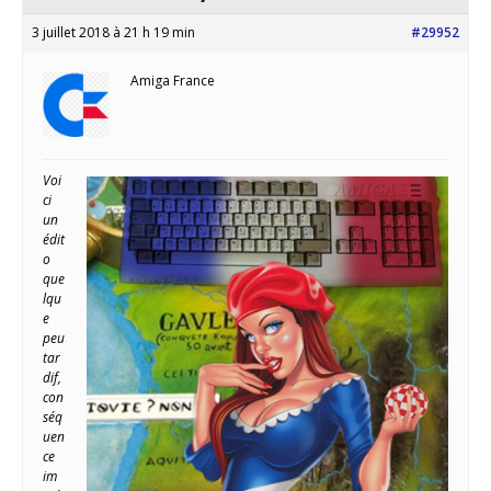
3 juillet 2018 à 21 h 19 min
#29952
Amiga France
Voi
ci
un
édit
o
que
lqu
e
peu
tar
dif,
con
séq
uen
ce
im