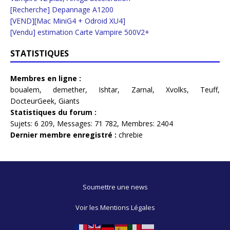
[Recherche] Depannage A1200
[VEND][Mac MiniG4 + Odroid XU4]
[Vendu] estimation Carte Vampire 500V2+
STATISTIQUES
Membres en ligne :
boualem
,
demether
,
Ishtar
,
Zarnal
,
Xvolks
,
Teuff
,
DocteurGeek
,
Giants
Statistiques du forum :
Sujets:
6 209,
Messages:
71 782,
Membres:
2404
Dernier membre enregistré :
chrebie
Soumettre une news
Voir les Mentions Légales