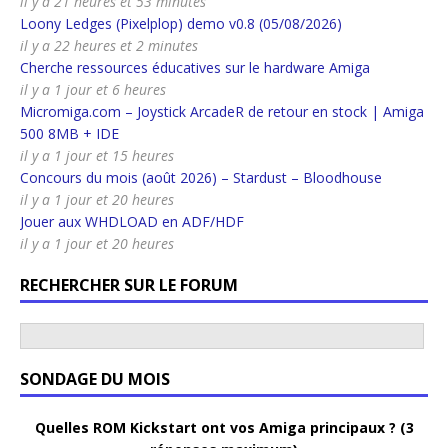
il y a 21 heures et 53 minutes
Loony Ledges (Pixelplop) demo v0.8 (05/08/2026)
il y a 22 heures et 2 minutes
Cherche ressources éducatives sur le hardware Amiga
il y a 1 jour et 6 heures
Micromiga.com – Joystick ArcadeR de retour en stock | Amiga
500 8MB + IDE
il y a 1 jour et 15 heures
Concours du mois (août 2026) – Stardust – Bloodhouse
il y a 1 jour et 20 heures
Jouer aux WHDLOAD en ADF/HDF
il y a 1 jour et 20 heures
RECHERCHER SUR LE FORUM
SONDAGE DU MOIS
Quelles ROM Kickstart ont vos Amiga principaux ? (3