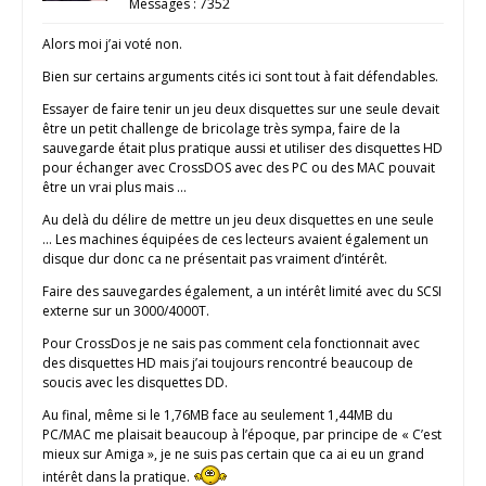
Messages : 7352
Alors moi j’ai voté non.
Bien sur certains arguments cités ici sont tout à fait défendables.
Essayer de faire tenir un jeu deux disquettes sur une seule devait
être un petit challenge de bricolage très sympa, faire de la
sauvegarde était plus pratique aussi et utiliser des disquettes HD
pour échanger avec CrossDOS avec des PC ou des MAC pouvait
être un vrai plus mais …
Au delà du délire de mettre un jeu deux disquettes en une seule
… Les machines équipées de ces lecteurs avaient également un
disque dur donc ca ne présentait pas vraiment d’intérêt.
Faire des sauvegardes également, a un intérêt limité avec du SCSI
externe sur un 3000/4000T.
Pour CrossDos je ne sais pas comment cela fonctionnait avec
des disquettes HD mais j’ai toujours rencontré beaucoup de
soucis avec les disquettes DD.
Au final, même si le 1,76MB face au seulement 1,44MB du
PC/MAC me plaisait beaucoup à l’époque, par principe de « C’est
mieux sur Amiga », je ne suis pas certain que ca ai eu un grand
intérêt dans la pratique.