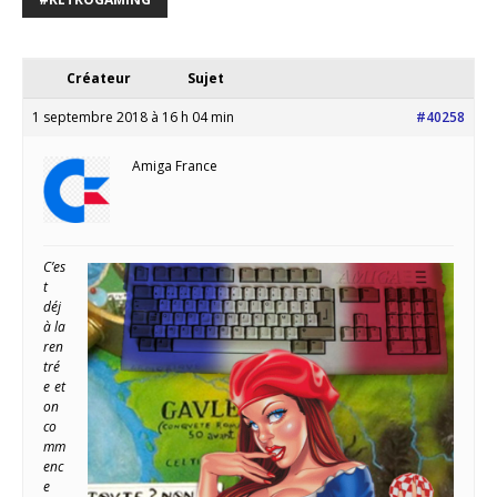
Créateur
Sujet
1 septembre 2018 à 16 h 04 min
#40258
Amiga France
C’es
t
déj
à la
ren
tré
e et
on
co
mm
enc
e