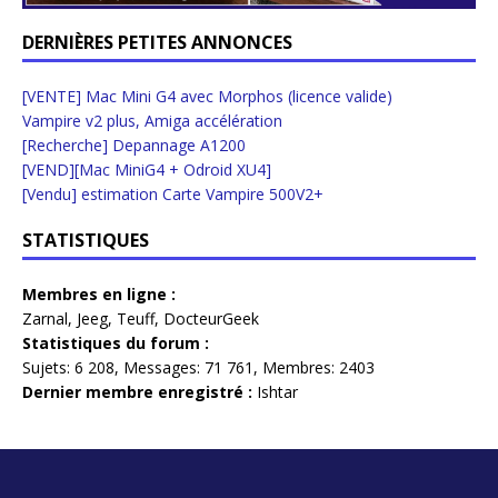
DERNIÈRES PETITES ANNONCES
[VENTE] Mac Mini G4 avec Morphos (licence valide)
Vampire v2 plus, Amiga accélération
[Recherche] Depannage A1200
[VEND][Mac MiniG4 + Odroid XU4]
[Vendu] estimation Carte Vampire 500V2+
STATISTIQUES
Membres en ligne :
Zarnal
,
Jeeg
,
Teuff
,
DocteurGeek
Statistiques du forum :
Sujets:
6 208,
Messages:
71 761,
Membres:
2403
Dernier membre enregistré :
Ishtar