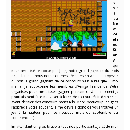
st
sur
le
jeu
Ne
w
Ze
ala
nd
St
or
y
qui
nous avait été proposé par Jeeg, notre grand gagnant du mois
de Juillet, que nous nous sommes affrontés en Aout. Et croyez le
ou non le grand gagnant de ce concours n’est autre que … moi
même. Je soupçonne les membres d’Amiga France de s’être
organisés pour me laisser gagner pensant qu’à un moment je
pourrais peut être me vexer à force de toujours finir dernier ou
avant dernier des concours mensuels. Merci beaucoup les gars,
j’apprécie votre soutient, je me devrais donc de vous trouver un
jeu à la hauteur pour ce nouveau mois de septembre qui
commence. =)
En attendant un gros bravo à tout nos participants. Je cède mon