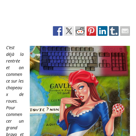
C’est
déjà la
rentrée
et on
commen
ce sur les
chapeau
x de
roues.
Pour
commen
cer un
grand
bravo et