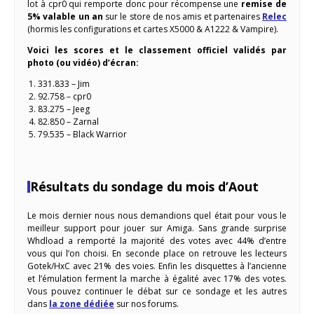
lot à cpr0 qui remporte donc pour récompense une
remise de
5% valable un an
sur le store de nos amis et partenaires
Relec
(hormis les configurations et cartes X5000 & A1222 & Vampire).
Voici les scores et le classement officiel validés par
photo (ou vidéo) d’écran:
331.833 – Jim
92.758 – cpr0
83.275 – Jeeg
82.850 – Zarnal
79.535 – Black Warrior
Résultats du sondage du mois d’Aout
Le mois dernier nous nous demandions quel était pour vous le
meilleur support pour jouer sur Amiga. Sans grande surprise
Whdload a remporté la majorité des votes avec 44% d’entre
vous qui l’on choisi. En seconde place on retrouve les lecteurs
Gotek/HxC avec 21% des voies. Enfin les disquettes à l’ancienne
et l’émulation ferment la marche à égalité avec 17% des votes.
Vous pouvez continuer le débat sur ce sondage et les autres
dans
la zone dédiée
sur nos forums.