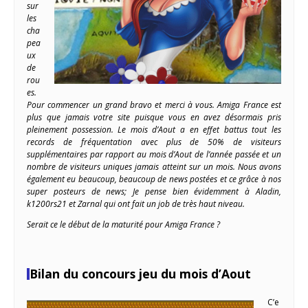
sur
les
cha
pea
ux
de
rou
es.
Pour commencer un grand bravo et merci à vous. Amiga France est
plus que jamais votre site puisque vous en avez désormais pris
pleinement possession. Le mois d’Aout a en effet battus tout les
records de fréquentation avec plus de 50% de visiteurs
supplémentaires par rapport au mois d’Aout de l’année passée et un
nombre de visiteurs uniques jamais atteint sur un mois. Nous avons
également eu beaucoup, beaucoup de news postées et ce grâce à nos
super posteurs de news; Je pense bien évidemment à Aladin,
k1200rs21 et Zarnal qui ont fait un job de très haut niveau.
Serait ce le début de la maturité pour Amiga France ?
Bilan du concours jeu du mois d’Aout
C’e