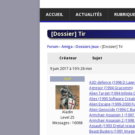
ACCUEIL
ACTUALITÉS
RUBRIQU
[Dossier] Tir
Forum
›
Amiga
›
Dossiers Jeux
›
[Dossier] Tir
Créateur
Sujet
9 juin 2017 à 19 h 26 min
Staff
A3D defence (1998 D Lawr
Agresor (1994 Gracomm)
Alien Target (1994 Infinit
Aliex (1990 Software Creat
Alien Escape (1999-2000 Fu
Alien Genocide (1994 C Burf
Aladin
Armchair Assassin 1 (1997
Level 25
Armchair Assassin 2 (1998
Messages : 16068
Assault (1993 Digital resea
Beast Busters (1991 Images