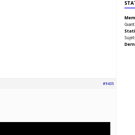
STA
Memb
Giant
Stat
Sujet
Dern
#9435