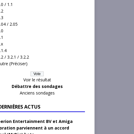
.0 / 1.1
.2
.3
.04 / 2.05
.0
.1
.x
.1.4
.2 / 3.2.1 / 3.2.2
utre (Préciser)
Voir le résultat
Débattre des sondages
Anciens sondages
 DERNIÈRES ACTUS
erion Entertainment BV et Amiga
oration parviennent à un accord