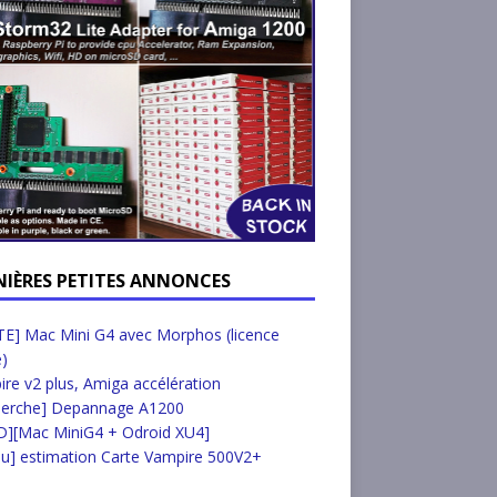
NIÈRES PETITES ANNONCES
E] Mac Mini G4 avec Morphos (licence
e)
re v2 plus, Amiga accélération
herche] Depannage A1200
D][Mac MiniG4 + Odroid XU4]
u] estimation Carte Vampire 500V2+