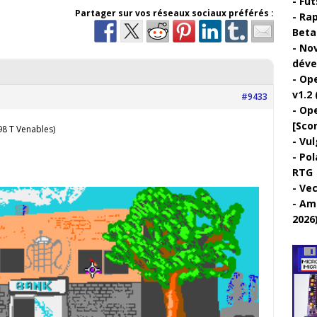
Fut
Partager sur vos réseaux sociaux préférés :
Rap
Beta 
Nov
déve
Ope
v1.2 
#9433
Ope
[Sco
8 T Venables)
Vul
Pol
RTG
Vec
Ami
2026