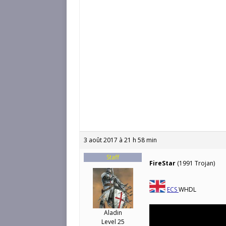
3 août 2017 à 21 h 58 min
Staff
FireStar
(1991 Trojan)
ECS
WHDL
Aladin
Level 25