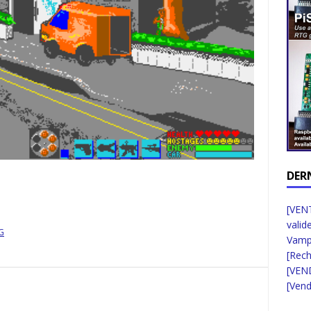
DER
[VENT
valid
G
Vampi
[Rec
[VEN
[Vend