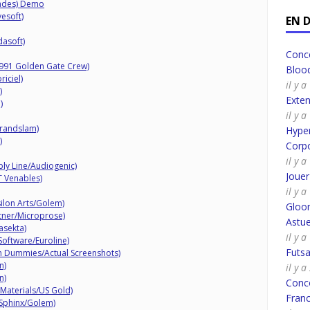
iades) Demo
esoft)
EN 
asoft)
Conco
991 Golden Gate Crew)
Bloo
iciel)
il y 
)
Exte
)
il y 
Grandslam)
Hyper
)
Corpo
il y 
ly Line/Audiogenic)
Joue
T Venables)
il y 
ilon Arts/Golem)
Gloo
tner/Microprose)
Astue
asekta)
il y 
Software/Euroline)
Futsa
 Dummies/Actual Screenshots)
n)
il y 
n)
Conco
 Materials/US Gold)
Fran
 Sphinx/Golem)