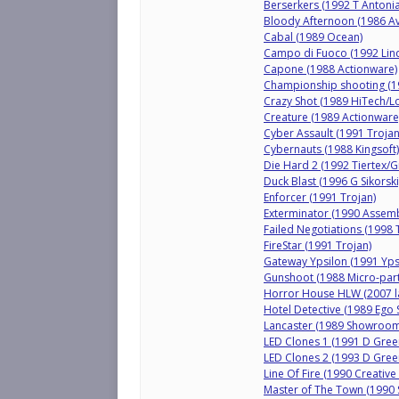
Berserkers (1992 T Anton
Bloody Afternoon (1986 Av
Cabal (1989 Ocean)
Campo di Fuoco (1992 Lind
Capone (1988 Actionware)
Championship shooting (1
Crazy Shot (1989 HiTech/Lor
Creature (1989 Actionware
Cyber Assault (1991 Trojan
Cybernauts (1988 Kingsoft)
Die Hard 2 (1992 Tiertex/
Duck Blast (1996 G Sikorski
Enforcer (1991 Trojan)
Exterminator (1990 Assemb
Failed Negotiations (1998 
FireStar (1991 Trojan)
Gateway Ypsilon (1991 Yps
Gunshoot (1988 Micro-par
Horror House HLW (2007 l
Hotel Detective (1989 Ego 
Lancaster (1989 Showroom
LED Clones 1 (1991 D Gree
LED Clones 2 (1993 D Gree
Line Of Fire (1990 Creative
Master of The Town (1990