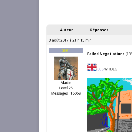
Auteur
Réponses
3 août 2017 à 21 h 15 min
Staff
Failed Negotiations
(199
ECS
WHDLG
Aladin
Level 25
Messages : 16068