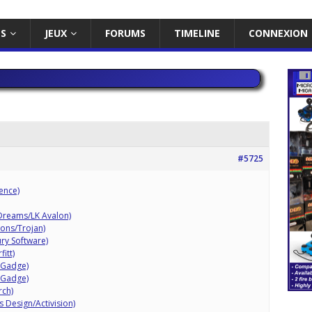
ES
JEUX
FORUMS
TIMELINE
CONNEXION
#5725
ence)
e Dreams/LK Avalon)
ions/Trojan)
ry Software)
itt)
 Gadge)
 Gadge)
rch)
 Design/Activision)