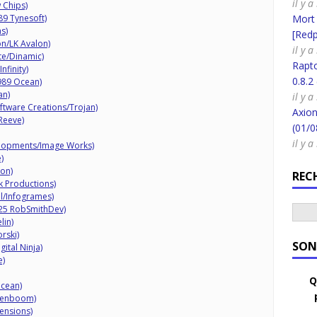
il y 
 Chips)
9 Tynesoft)
Mort
s)
[Redpi
on/LK Avalon)
il y 
te/Dinamic)
Rapt
finity)
0.8.2
989 Ocean)
an)
il y 
ftware Creations/Trojan)
Axion
Reeve)
(01/0
il y 
elopments/Image Works)
)
on)
REC
 Productions)
l/Infogrames)
025 RobSmithDev)
lin)
rski)
SON
ital Ninja)
e)
Q
cean)
osenboom)
ensions)