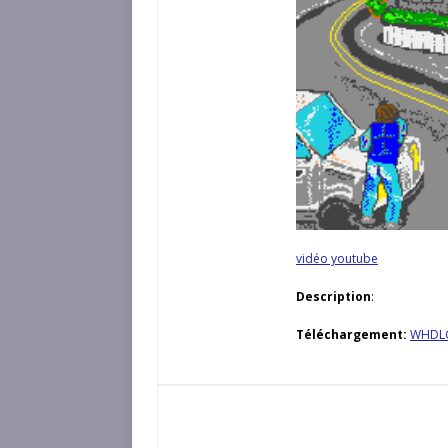
vidéo youtube
Description
:
Téléchargement:
WHDL