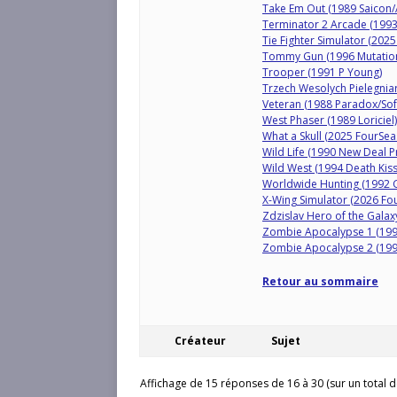
Take Em Out (1989 Saicon/
Terminator 2 Arcade (1993
Tie Fighter Simulator (202
Tommy Gun (1996 Mutatio
Trooper (1991 P Young)
Trzech Wesolych Pielegniar
Veteran (1988 Paradox/Sof
West Phaser (1989 Loriciel)
What a Skull (2025 FourSea
Wild Life (1990 New Deal P
Wild West (1994 Death Kiss
Worldwide Hunting (1992 
X-Wing Simulator (2026 Fo
Zdzislav Hero of the Galax
Zombie Apocalypse 1 (1992
Zombie Apocalypse 2 (1994
Retour au sommaire
Créateur
Sujet
Affichage de 15 réponses de 16 à 30 (sur un total d