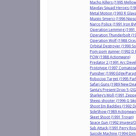
Macho Killers (1995 Mellow
Mayday Squad Heroes (198
Metal Motion (1993 R Glava
Miasto Smierci (1996 Nips
Narco Police (1991 Iron By
Operation Lemming (1991 In
Operation Thunderbolt (1
Operation Wolf (1988 Oce
Orbital Destroyer (1990 So
Pom pom gunner (1992 D 
POW (1988 Actionware)
Predator 2 (1991 Arc Dev
Prototype (1997 Comatose
Punisher (1990 Edge/Parag
Robocop Target (1995 Park
Safari Guns (1989 New Dea
Santa’s Present Drop 5 (2
Sharkey’s Moll (1991 Zeppe
Sheep shooter (1996 G Siko
Shoot Em Baddies (1992 Dig
SideShow (1989 Actionwar
Skeet Shoot (1991 Trojan)
Space Gun (1992 Images/O
Sub Attack (1991 Perry R
Suicide Machine (1994 Dim