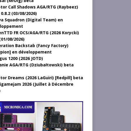
sal (MrDig) beta
tor Call Shadows AGA/RTG (Raybeez)
0.8.2 (03/08/2026)
a Squadron (Digital Team) en
loppement
nTTD FR OCS/AGA/RTG (2026 Korycki)
(01/08/2026)
ration Backstab (Fancy Factory)
rpion] en développement
gus 1200 (2026 JOTD)
anie AGA/RTG (Dziubałtowski) beta
tor Dreams (2026 LaGuiri) [Redpill] beta
gamejam 2026 (Juillet à Décembre
)