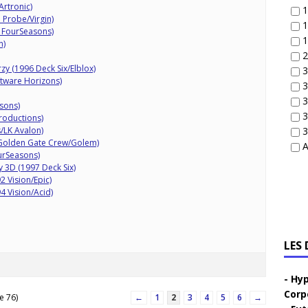
Artronic)
1
 Probe/Virgin)
1
5 FourSeasons)
1
n)
2
zy (1996 Deck Six/Elblox)
3
tware Horizons)
3
3
sons)
3
roductions)
/LK Avalon)
3
Golden Gate Crew/Golem)
A
urSeasons)
y 3D (1997 Deck Six)
 Vision/Epic)
 Vision/Acid)
LES
Hyp
Corp
e 76)
←
1
2
3
4
5
6
→