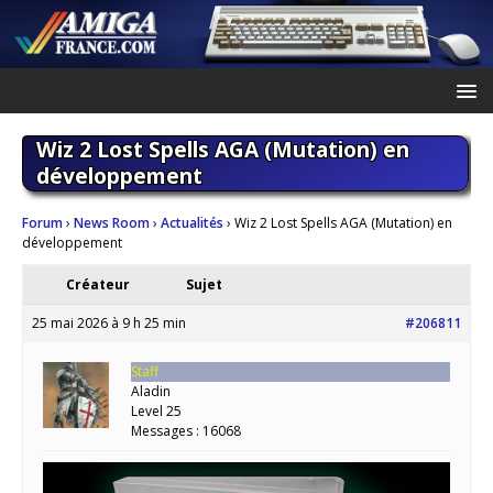
Wiz 2 Lost Spells AGA (Mutation) en
développement
Forum
›
News Room
›
Actualités
›
Wiz 2 Lost Spells AGA (Mutation) en
développement
Créateur
Sujet
25 mai 2026 à 9 h 25 min
#206811
Staff
Aladin
Level 25
Messages : 16068