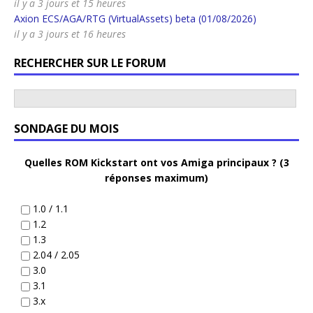
il y a 3 jours et 15 heures
Axion ECS/AGA/RTG (VirtualAssets) beta (01/08/2026)
il y a 3 jours et 16 heures
RECHERCHER SUR LE FORUM
SONDAGE DU MOIS
Quelles ROM Kickstart ont vos Amiga principaux ? (3
réponses maximum)
1.0 / 1.1
1.2
1.3
2.04 / 2.05
3.0
3.1
3.x