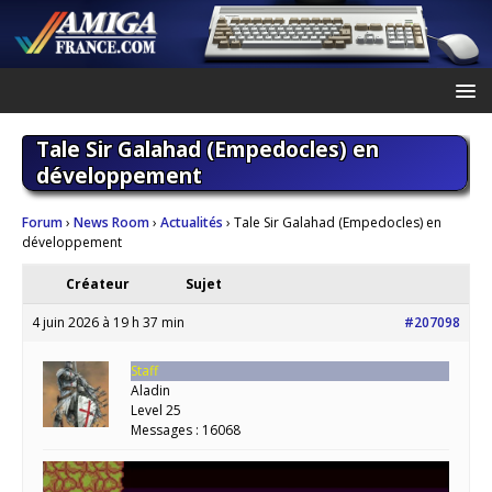
Tale Sir Galahad (Empedocles) en
développement
Forum
›
News Room
›
Actualités
›
Tale Sir Galahad (Empedocles) en
développement
Créateur
Sujet
4 juin 2026 à 19 h 37 min
#207098
Staff
Aladin
Level 25
Messages : 16068