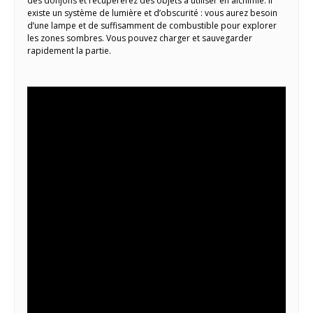
des donjons et récupérerez des objets à utiliser en alchimie. Il
existe un système de lumière et d’obscurité : vous aurez besoin
d’une lampe et de suffisamment de combustible pour explorer
les zones sombres. Vous pouvez charger et sauvegarder
rapidement la partie.