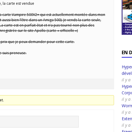
, la carte est vendue
a carte Vampire 500V2+ qui est actuellement montée dans mon
aussi bien l’être dans un Amiga 500). Je vends la carte seule,
a carte est en parfait état et n’a pas tourné non plus des
registrée sur le site Apollo (carte « officielle »)
u prix que je peux demander pour cette carte.
EN 
je suis preneuse.
Hyper
déve
il y 
Hyper
Corpo
il y 
et.
Worm
il y 
Exte
il y 
Frees