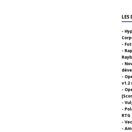
LES
Hyp
Corp
Fut
Rap
Rayb
Nov
déve
Ope
v1.2 
Ope
[Sco
Vul
Pol
RTG
Vec
Ami