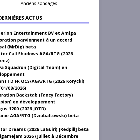
Anciens sondages
 DERNIÈRES ACTUS
erion Entertainment BV et Amiga
oration parviennent à un accord
sal (MrDig) beta
tor Call Shadows AGA/RTG (2026
eez)
a Squadron (Digital Team) en
loppement
nTTD FR OCS/AGA/RTG (2026 Korycki)
(01/08/2026)
ration Backstab (Fancy Factory)
rpion] en développement
gus 1200 (2026 JOTD)
anie AGA/RTG (Dziubałtowski) beta
tor Dreams (2026 LaGuiri) [Redpill] beta
gamejam 2026 (Juillet à Décembre