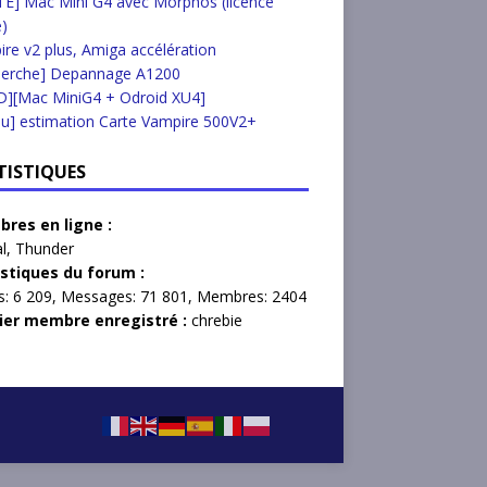
E] Mac Mini G4 avec Morphos (licence
e)
re v2 plus, Amiga accélération
herche] Depannage A1200
D][Mac MiniG4 + Odroid XU4]
u] estimation Carte Vampire 500V2+
TISTIQUES
res en ligne :
l
,
Thunder
istiques du forum :
s:
6 209,
Messages:
71 801,
Membres:
2404
ier membre enregistré :
chrebie