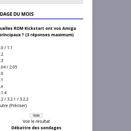
DAGE DU MOIS
uelles ROM Kickstart ont vos Amiga
principaux ? (3 réponses maximum)
.0 / 1.1
.2
.3
.04 / 2.05
.0
.1
.x
.1.4
.2 / 3.2.1 / 3.2.2
utre (Préciser)
Voir le résultat
Débattre des sondages