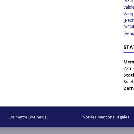
[VENT
valid
Vampi
[Rec
[VEN
[Vend
STA
Memb
Zarna
Stat
Sujet
Dern
Soumettre une news
Voir les Mentions Légales