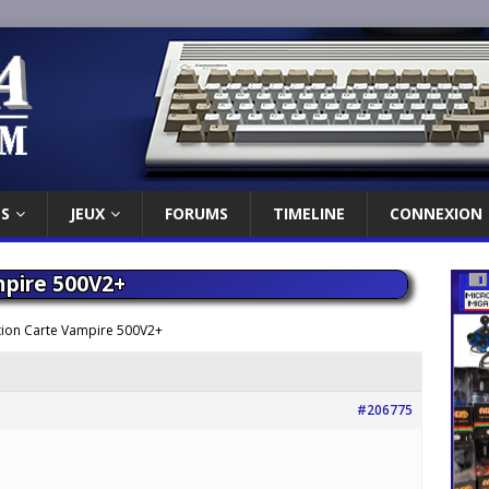
ES
JEUX
FORUMS
TIMELINE
CONNEXION
mpire 500V2+
tion Carte Vampire 500V2+
#206775