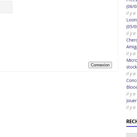
(06/0
il y 
Loony
(05/0
il y 
Cherc
Amig
il y 
Micro
Connexion
stoc
il y a
Conco
Bloo
il y a
Joue
il y a
REC