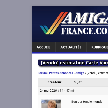
ACCUEIL
ACTUALITÉS
RUBRIQU
[Vendu] estimation Carte Va
Forum
›
Petites Annonces
›
Amiga
›
[Vendu] estima
Créateur
Sujet
24 mai 2026 à 14 h 47 min
Bonjour tout le monde,