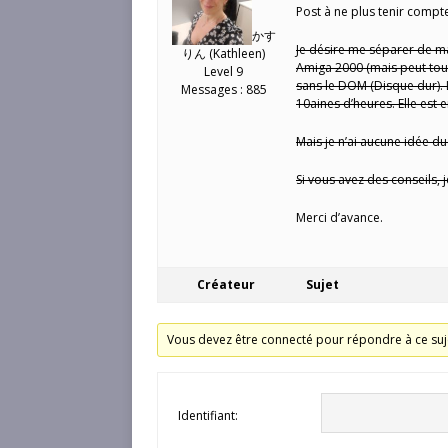
Post à ne plus tenir compte
かす
Je désire me séparer de m
りん (Kathleen)
Amiga 2000 (mais peut tout 
Level 9
sans le DOM (Disque dur). L
Messages : 885
10aines d’heures. Elle est en
Mais je n’ai aucune idée d
Si vous avez des conseils, 
Merci d’avance.
Créateur
Sujet
Vous devez être connecté pour répondre à ce suj
Identifiant: