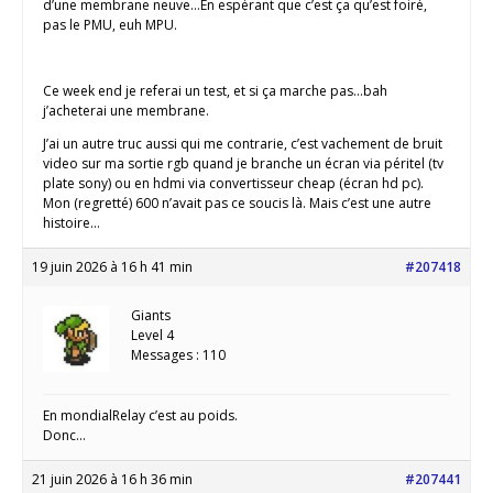
d’une membrane neuve…En espérant que c’est ça qu’est foiré,
pas le PMU, euh MPU.
Ce week end je referai un test, et si ça marche pas…bah
j’acheterai une membrane.
J’ai un autre truc aussi qui me contrarie, c’est vachement de bruit
video sur ma sortie rgb quand je branche un écran via péritel (tv
plate sony) ou en hdmi via convertisseur cheap (écran hd pc).
Mon (regretté) 600 n’avait pas ce soucis là. Mais c’est une autre
histoire…
19 juin 2026 à 16 h 41 min
#207418
Giants
Level 4
Messages : 110
En mondialRelay c’est au poids.
Donc…
21 juin 2026 à 16 h 36 min
#207441