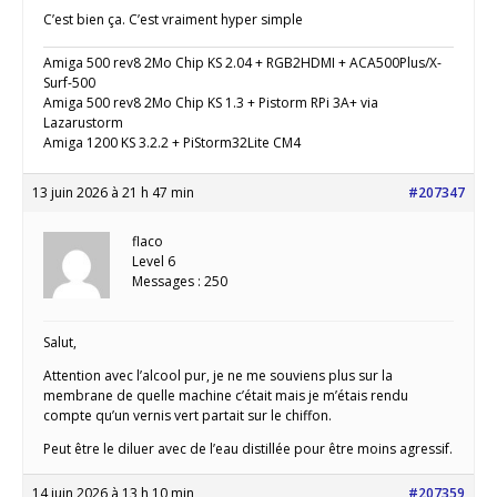
C’est bien ça. C’est vraiment hyper simple
Amiga 500 rev8 2Mo Chip KS 2.04 + RGB2HDMI + ACA500Plus/X-
Surf-500
Amiga 500 rev8 2Mo Chip KS 1.3 + Pistorm RPi 3A+ via
Lazarustorm
Amiga 1200 KS 3.2.2 + PiStorm32Lite CM4
13 juin 2026 à 21 h 47 min
#207347
flaco
Level 6
Messages : 250
Salut,
Attention avec l’alcool pur, je ne me souviens plus sur la
membrane de quelle machine c’était mais je m’étais rendu
compte qu’un vernis vert partait sur le chiffon.
Peut être le diluer avec de l’eau distillée pour être moins agressif.
14 juin 2026 à 13 h 10 min
#207359