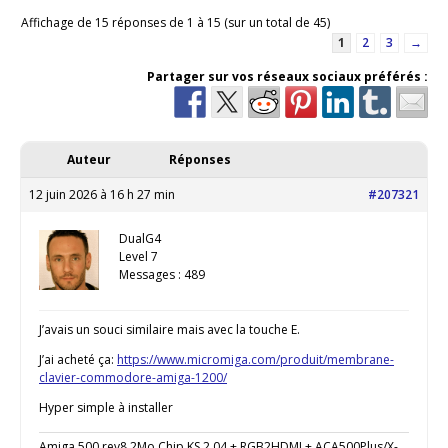
Affichage de 15 réponses de 1 à 15 (sur un total de 45)
1
2
3
→
Partager sur vos réseaux sociaux préférés :
Auteur
Réponses
12 juin 2026 à 16 h 27 min
#207321
DualG4
Level 7
Messages : 489
J’avais un souci similaire mais avec la touche E.
J’ai acheté ça:
https://www.micromiga.com/produit/membrane-
clavier-commodore-amiga-1200/
Hyper simple à installer
Amiga 500 rev8 2Mo Chip KS 2.04 + RGB2HDMI + ACA500Plus/X-