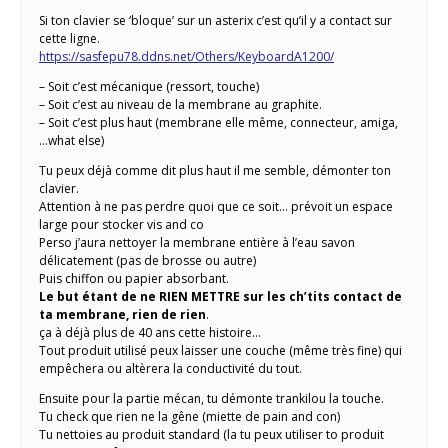
Si ton clavier se ‘bloque’ sur un asterix c’est qu’il y a contact sur
cette ligne.
https://sasfepu78.ddns.net/Others/KeyboardA1200/
– Soit c’est mécanique (ressort, touche)
– Soit c’est au niveau de la membrane au graphite.
– Soit c’est plus haut (membrane elle même, connecteur, amiga,
…what else)
Tu peux déjà comme dit plus haut il me semble, démonter ton
clavier.
Attention à ne pas perdre quoi que ce soit… prévoit un espace
large pour stocker vis and co
Perso j’aura nettoyer la membrane entière à l’eau savon
délicatement (pas de brosse ou autre)
Puis chiffon ou papier absorbant.
Le but étant de ne RIEN METTRE sur les ch’tits contact de
ta membrane, rien de rien
.
ça à déjà plus de 40 ans cette histoire…
Tout produit utilisé peux laisser une couche (même très fine) qui
empêchera ou altèrera la conductivité du tout.
Ensuite pour la partie mécan, tu démonte trankilou la touche.
Tu check que rien ne la gêne (miette de pain and con)
Tu nettoies au produit standard (la tu peux utiliser to produit