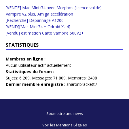
[VENTE] Mac Mini G4 avec Morphos (licence valide)
Vampire v2 plus, Amiga accélération
[Recherche] Depannage A1200
[VEND][Mac MiniG4 + Odroid XU4]
[Vendu] estimation Carte Vampire 500V2+
STATISTIQUES
Membres en ligne :
Aucun utilisateur actif actuellement
Statistiques du forum :
Sujets:
6 209,
Messages:
71 809,
Membres:
2408
Dernier membre enregistré :
sharonbrackett7
Soumettre une news
Voir les Mentions Légales