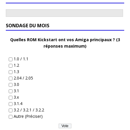
SONDAGE DU MOIS
Quelles ROM Kickstart ont vos Amiga principaux ? (3
réponses maximum)
1.0 / 1.1
1.2
1.3
2.04 / 2.05
3.0
3.1
3.x
3.1.4
3.2 / 3.2.1 / 3.2.2
Autre (Préciser)