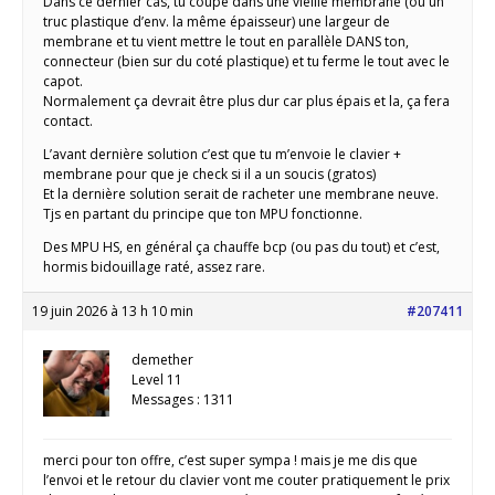
Dans ce dernier cas, tu coupe dans une vieille membrane (ou un
truc plastique d’env. la même épaisseur) une largeur de
membrane et tu vient mettre le tout en parallèle DANS ton,
connecteur (bien sur du coté plastique) et tu ferme le tout avec le
capot.
Normalement ça devrait être plus dur car plus épais et la, ça fera
contact.
L’avant dernière solution c’est que tu m’envoie le clavier +
membrane pour que je check si il a un soucis (gratos)
Et la dernière solution serait de racheter une membrane neuve.
Tjs en partant du principe que ton MPU fonctionne.
Des MPU HS, en général ça chauffe bcp (ou pas du tout) et c’est,
hormis bidouillage raté, assez rare.
19 juin 2026 à 13 h 10 min
#207411
demether
Level 11
Messages : 1311
merci pour ton offre, c’est super sympa ! mais je me dis que
l’envoi et le retour du clavier vont me couter pratiquement le prix