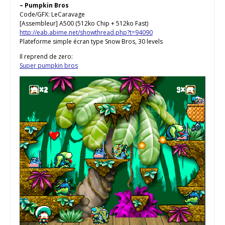
– Pumpkin Bros
Code/GFX: LeCaravage
[Assembleur] A500 (512ko Chip + 512ko Fast)
http://eab.abime.net/showthread.php?t=94090
Plateforme simple écran type Snow Bros, 30 levels
Il reprend de zero:
Super pumpkin bros