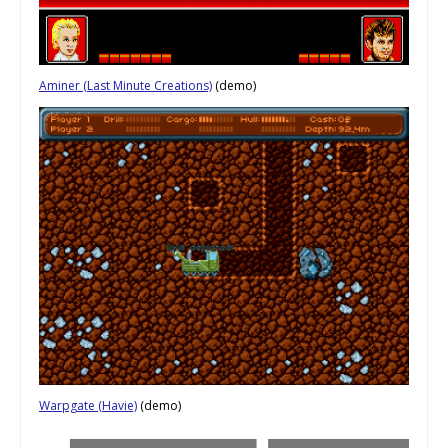
Aminer (Last Minute Creations)
(demo)
Warpgate (Havie)
(demo)