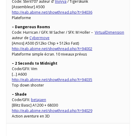
Code: Steril707 auteur d’
Inviyya
/ Tigerskunk
[Assembleur] A500
http://eab.abime.net/showthread.php?t=94036
Plateforme
– Dangerous Rooms
Code: Hurrican / GFX: M Sacher / SFX: M Holler –
VirtualDimension
auteur de
Cybermove
[Amos] A500 (512ko Chip + 512ko Fast)
http://eab.abime.net/showthread.php?t=94002
Plateforme simple écran. 10 niveaux prévus
– 2 Seconds to Midnight
Code/GFX: Vim
[…] A600
http://eab.abime.net/showthread.php?t=94035
Top down shooter
– Shade
Code/GFX:
betajaen
[Blitz Basic] A1200 + 68030
http://eab.abime.net/showthread.php?t=94029
Action aventure en 3D