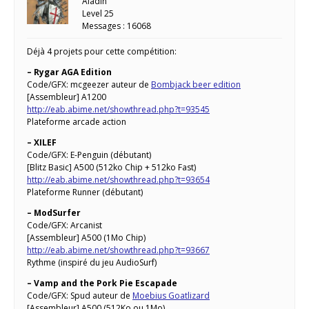
Aladin
Level 25
Messages : 16068
Déjà 4 projets pour cette compétition:
– Rygar AGA Edition
Code/GFX: mcgeezer auteur de
Bombjack beer edition
[Assembleur] A1200
http://eab.abime.net/showthread.php?t=93545
Plateforme arcade action
– XILEF
Code/GFX: E-Penguin (débutant)
[Blitz Basic] A500 (512ko Chip + 512ko Fast)
http://eab.abime.net/showthread.php?t=93654
Plateforme Runner (débutant)
– ModSurfer
Code/GFX: Arcanist
[Assembleur] A500 (1Mo Chip)
http://eab.abime.net/showthread.php?t=93667
Rythme (inspiré du jeu AudioSurf)
– Vamp and the Pork Pie Escapade
Code/GFX: Spud auteur de
Moebius Goatlizard
[Assembleur] A500 (512Ko ou 1Mo)