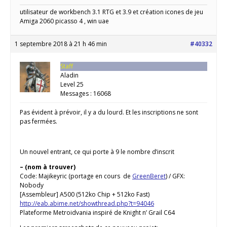
utilisateur de workbench 3.1 RTG et 3.9 et création icones de jeu
Amiga 2060 picasso 4 , win uae
1 septembre 2018 à 21 h 46 min
#40332
Staff
Aladin
Level 25
Messages : 16068
Pas évident à prévoir, il y a du lourd. Et les inscriptions ne sont
pas fermées.
Un nouvel entrant, ce qui porte à 9 le nombre d’inscrit
– (nom à trouver)
Code: Majikeyric (portage en cours de
GreenBeret
) / GFX:
Nobody
[Assembleur] A500 (512ko Chip + 512ko Fast)
http://eab.abime.net/showthread.php?t=94046
Plateforme Metroidvania inspiré de Knight n’ Grail C64