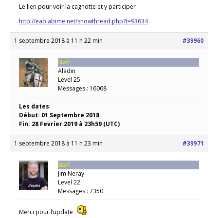
Le lien pour voir la cagnotte et y participer :
http://eab.abime.net/showthread.php?t=93634
1 septembre 2018 à 11 h 22 min
#39960
Staff
Aladin
Level 25
Messages : 16068
Les dates
:
Début: 01 Septembre 2018
Fin: 28 Fevrier 2019 à 23h59 (UTC)
1 septembre 2018 à 11 h 23 min
#39971
Staff
Jim Neray
Level 22
Messages : 7350
Merci pour l’update