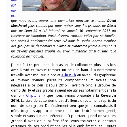
Ami
gaI
mp
act
que nous avons appris une bien triste nouvelle ce matin.
David
Marchevet
plus connus par nous autres sous les pseudos de
Diesel
puis de
Leon bli
a été inhumé ce samedi 30 septembre 2017 au
cimetière de Valdahon. Porté disparu courant juillet par sa famille,
son corps à finalement été retrouvé dans le Doubs. Ancien membre
des groupes de demomakers
Silicon
et
Syndrome
(entre autre) nous
lui devons plusieurs graphs au style inimitable ainsi qu’une jolie
collection de modules.
J’ai eu à titre personnel l’occasion de collaborer plusieurs fois
avec David et j’avoue tomber un peu de haut. Il a notamment
travaillé avec moi sur le projet
X-bEnCh
au niveau du graphisme
et m’avait soumis plusieurs compositions musicales non
intégrées à ce jour. Depuis 2015 il avait rejoint le groupe de
demo
Unity
et ses graphs avaient été utilisés notamment dans la
demo
« Chiptuner »
que nous avions présenté à la
Revision
2016
. Le titre de cette demo est d’ailleurs directement repris du
nom de son graph. Du finalement peu que je le connaissais il
m’est toujours apparu comme quelqu’un d’extrêmement gentil,
simple et sans aucune prétention. Et pourtant quand on voit ses
graphs il avait de quoi être fière. Vous trouverez ci dessous
certaines de ses productions les plus emblématiques. Toutes