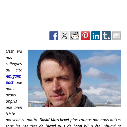
C’est via
nos
collègues
du site
AmigaIm
pact
que
nous
avons
appris
une bien
triste
nouvelle ce matin.
David Marchevet
plus connus par nous autres
sous les pseudos de
Diesel
puis de
Leon bli
a été inhumé ce