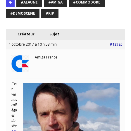
#ALAUNE
#AMIGA
#COMMODORE
#DEMOSCENE
#RIP
Créateur
Sujet
4 octobre 2017 à 10 h 53 min
#12920
Amiga France
C’es
t
via
nos
coll
ègu
es
du
site