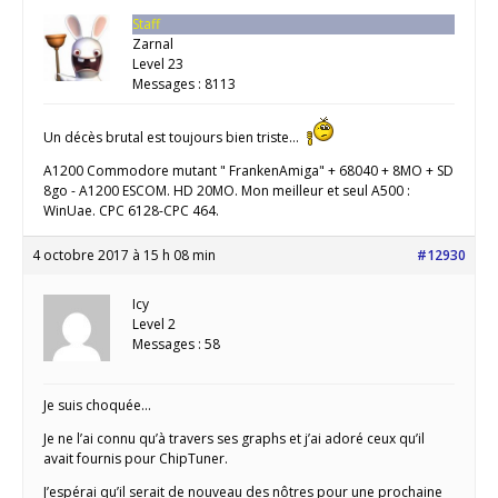
Staff
Zarnal
Level 23
Messages : 8113
Un décès brutal est toujours bien triste…
A1200 Commodore mutant " FrankenAmiga" + 68040 + 8MO + SD
8go - A1200 ESCOM. HD 20MO. Mon meilleur et seul A500 :
WinUae. CPC 6128-CPC 464.
4 octobre 2017 à 15 h 08 min
#12930
Icy
Level 2
Messages : 58
Je suis choquée…
Je ne l’ai connu qu’à travers ses graphs et j’ai adoré ceux qu’il
avait fournis pour ChipTuner.
J’espérai qu’il serait de nouveau des nôtres pour une prochaine