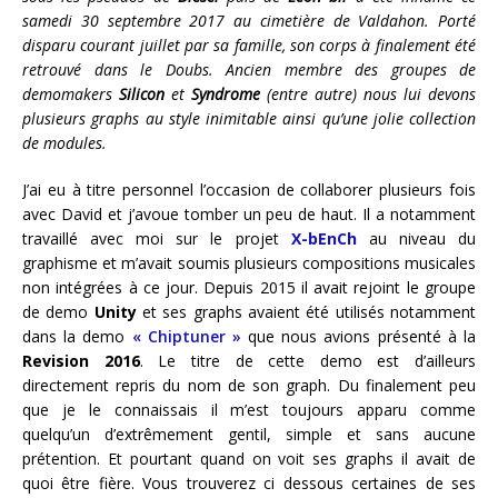
samedi 30 septembre 2017 au cimetière de Valdahon. Porté
disparu courant juillet par sa famille, son corps à finalement été
retrouvé dans le Doubs. Ancien membre des groupes de
demomakers
Silicon
et
Syndrome
(entre autre) nous lui devons
plusieurs graphs au style inimitable ainsi qu’une jolie collection
de modules.
J’ai eu à titre personnel l’occasion de collaborer plusieurs fois
avec David et j’avoue tomber un peu de haut. Il a notamment
travaillé avec moi sur le projet
X-bEnCh
au niveau du
graphisme et m’avait soumis plusieurs compositions musicales
non intégrées à ce jour. Depuis 2015 il avait rejoint le groupe
de demo
Unity
et ses graphs avaient été utilisés notamment
dans la demo
« Chiptuner »
que nous avions présenté à la
Revision 2016
. Le titre de cette demo est d’ailleurs
directement repris du nom de son graph. Du finalement peu
que je le connaissais il m’est toujours apparu comme
quelqu’un d’extrêmement gentil, simple et sans aucune
prétention. Et pourtant quand on voit ses graphs il avait de
quoi être fière. Vous trouverez ci dessous certaines de ses