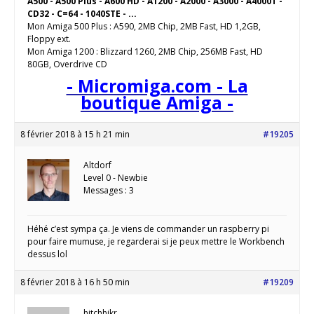
A500 - A500 Plus - A600 HD - A1200 - A2000 - A3000 - A4000T -
CD32 - C=64 - 1040STE - ...
Mon Amiga 500 Plus : A590, 2MB Chip, 2MB Fast, HD 1,2GB,
Floppy ext.
Mon Amiga 1200 : Blizzard 1260, 2MB Chip, 256MB Fast, HD
80GB, Overdrive CD
- Micromiga.com - La
boutique Amiga -
8 février 2018 à 15 h 21 min
#19205
Altdorf
Level 0 - Newbie
Messages : 3
Héhé c’est sympa ça. Je viens de commander un raspberry pi
pour faire mumuse, je regarderai si je peux mettre le Workbench
dessus lol
8 février 2018 à 16 h 50 min
#19209
hitchhikr