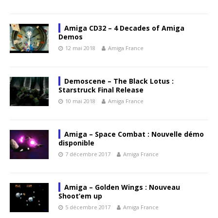
Amiga CD32 – 4 Decades of Amiga
Demos
12 mai 2018
Amiga France
Demoscene – The Black Lotus :
Starstruck Final Release
10 mai 2018
Amiga France
Amiga – Space Combat : Nouvelle démo
disponible
7 décembre 2017
Amiga France
Amiga – Golden Wings : Nouveau
Shoot’em up
5 décembre 2017
Amiga France