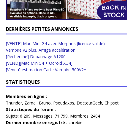
DERNIÈRES PETITES ANNONCES
[VENTE] Mac Mini G4 avec Morphos (licence valide)
Vampire v2 plus, Amiga accélération
[Recherche] Depannage A1200
[VEND][Mac MiniG4 + Odroid XU4]
[Vendu] estimation Carte Vampire 500V2+
STATISTIQUES
Membres en ligne :
Thunder
,
Zarnal
,
Bruno
,
Pseudaxos
,
DocteurGeek
,
Chipset
Statistiques du forum :
Sujets:
6 209,
Messages:
71 799,
Membres:
2404
Dernier membre enregistré :
chrebie