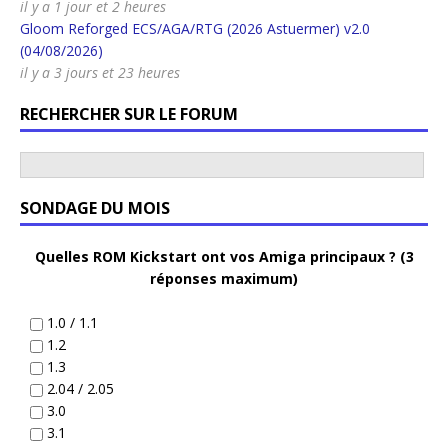
il y a 1 jour et 2 heures
Gloom Reforged ECS/AGA/RTG (2026 Astuermer) v2.0
(04/08/2026)
il y a 3 jours et 23 heures
RECHERCHER SUR LE FORUM
SONDAGE DU MOIS
Quelles ROM Kickstart ont vos Amiga principaux ? (3
réponses maximum)
1.0 / 1.1
1.2
1.3
2.04 / 2.05
3.0
3.1