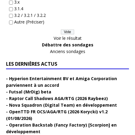
3.x
3.1.4
3.2 / 3.2.1 / 3.2.2
Autre (Préciser)
Voir le résultat
Débattre des sondages
Anciens sondages
LES DERNIÈRES ACTUS
Hyperion Entertainment BV et Amiga Corporation
parviennent à un accord
Futsal (MrDig) beta
Raptor Call Shadows AGA/RTG (2026 Raybeez)
Nova Squadron (Digital Team) en développement
OpenTTD FR OCS/AGA/RTG (2026 Korycki) v1.2
(01/08/2026)
Operation Backstab (Fancy Factory) [Scorpion] en
développement