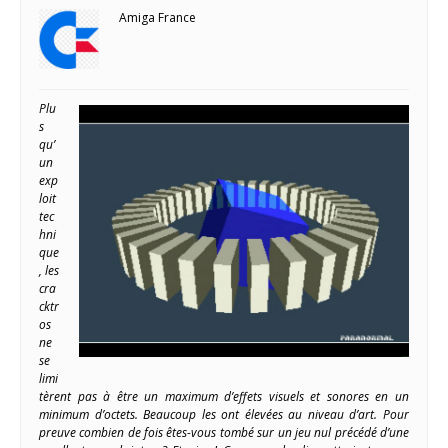
Amiga France
Plu
s
qu’
un
exp
loit
tec
hni
que
, les
cra
cktr
os
ne
se
limi
tèrent pas à être un maximum d’effets visuels et sonores en un
minimum d’octets. Beaucoup les ont élevées au niveau d’art. Pour
preuve combien de fois êtes-vous tombé sur un jeu nul précédé d’une