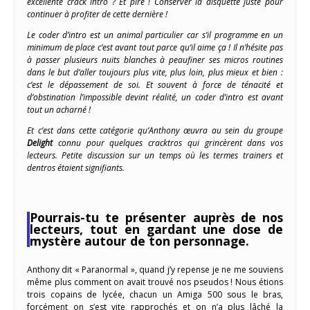
excellente crack intro ? Et pire ! Conserver la disquette juste pour
continuer à profiter de cette dernière !
Le coder d’intro est un animal particulier car s’il programme en un
minimum de place c’est avant tout parce qu’il aime ça ! Il n’hésite pas
à passer plusieurs nuits blanches à peaufiner ses micros routines
dans le but d’aller toujours plus vite, plus loin, plus mieux et bien :
c’est le dépassement de soi. Et souvent à force de ténacité et
d’obstination l’impossible devint réalité, un coder d’intro est avant
tout un acharné !
Et c’est dans cette catégorie qu’Anthony œuvra au sein du groupe
Delight
connu pour quelques cracktros qui grincèrent dans vos
lecteurs. Petite discussion sur un temps où les termes trainers et
dentros étaient signifiants.
Pourrais-tu te présenter auprès de nos
lecteurs, tout en gardant une dose de
mystère autour de ton personnage.
Anthony dit « Paranormal », quand j’y repense je ne me souviens
même plus comment on avait trouvé nos pseudos ! Nous étions
trois copains de lycée, chacun un Amiga 500 sous le bras,
forcément on s’est vite rapprochés et on n’a plus lâché la