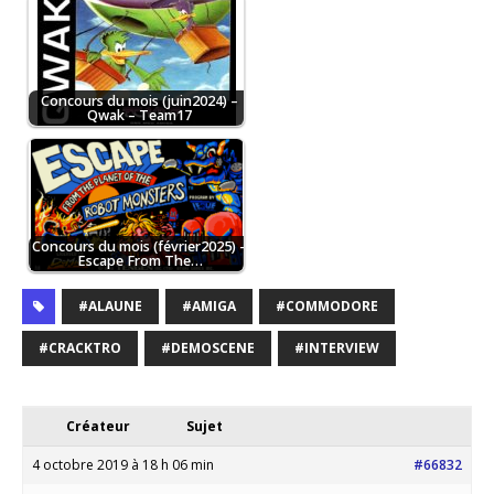
Concours du mois (juin2024) –
Qwak – Team17
Concours du mois (février2025) –
Escape From The…
#ALAUNE
#AMIGA
#COMMODORE
#CRACKTRO
#DEMOSCENE
#INTERVIEW
Créateur
Sujet
4 octobre 2019 à 18 h 06 min
#66832