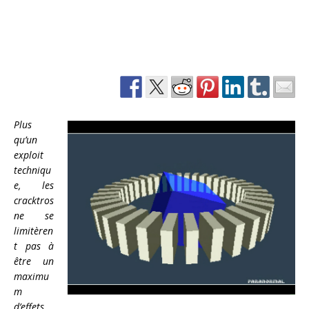
Plus
qu’un
exploit
techniqu
e, les
cracktros
ne se
limitèren
t pas à
être un
maximu
m
d’effets