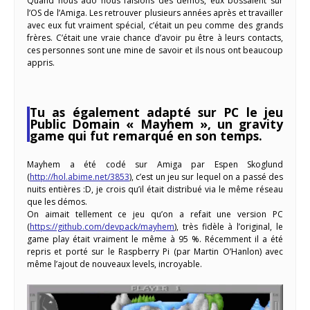
Quand nous ado nous faisions des démos, eux bossaient sur
l’OS de l’Amiga. Les retrouver plusieurs années après et travailler
avec eux fut vraiment spécial, c’était un peu comme des grands
frères. C’était une vraie chance d’avoir pu être à leurs contacts,
ces personnes sont une mine de savoir et ils nous ont beaucoup
appris.
Tu as également adapté sur PC le jeu
Public Domain « Mayhem », un gravity
game qui fut remarqué en son temps.
Mayhem a été codé sur Amiga par Espen Skoglund
(
http://hol.abime.net/3853
), c’est un jeu sur lequel on a passé des
nuits entières :D, je crois qu’il était distribué via le même réseau
que les démos.
On aimait tellement ce jeu qu’on a refait une version PC
(
https://github.com/devpack/mayhem
), très fidèle à l’original, le
game play était vraiment le même à 95 %. Récemment il a été
repris et porté sur le Raspberry Pi (par Martin O’Hanlon) avec
même l’ajout de nouveaux levels, incroyable.