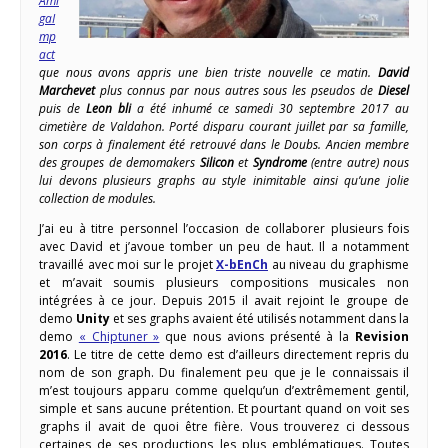
Ami
gaI
mp
act
que nous avons appris une bien triste nouvelle ce matin.
David
Marchevet
plus connus par nous autres sous les pseudos de
Diesel
puis de
Leon bli
a été inhumé ce samedi 30 septembre 2017 au
cimetière de Valdahon. Porté disparu courant juillet par sa famille,
son corps à finalement été retrouvé dans le Doubs. Ancien membre
des groupes de demomakers
Silicon
et
Syndrome
(entre autre) nous
lui devons plusieurs graphs au style inimitable ainsi qu’une jolie
collection de modules.
J’ai eu à titre personnel l’occasion de collaborer plusieurs fois
avec David et j’avoue tomber un peu de haut. Il a notamment
travaillé avec moi sur le projet
X-bEnCh
au niveau du graphisme
et m’avait soumis plusieurs compositions musicales non
intégrées à ce jour. Depuis 2015 il avait rejoint le groupe de
demo
Unity
et ses graphs avaient été utilisés notamment dans la
demo
« Chiptuner »
que nous avions présenté à la
Revision
2016
. Le titre de cette demo est d’ailleurs directement repris du
nom de son graph. Du finalement peu que je le connaissais il
m’est toujours apparu comme quelqu’un d’extrêmement gentil,
simple et sans aucune prétention. Et pourtant quand on voit ses
graphs il avait de quoi être fière. Vous trouverez ci dessous
certaines de ses productions les plus emblématiques. Toutes