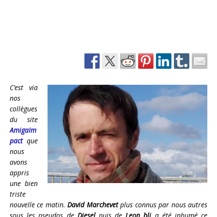
C’est via
nos
collègues
du site
AmigaIm
pact
que
nous
avons
appris
une bien
triste
nouvelle ce matin.
David Marchevet
plus connus par nous autres
sous les pseudos de
Diesel
puis de
Leon bli
a été inhumé ce