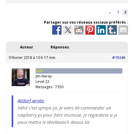
←
1
2
Partager sur vos réseaux sociaux préférés :
Auteur
Réponses
9 février 2018 à 10 h 17 min
#19246
Staff
Jim Neray
Level 22
Messages : 7350
Altdorf wrote:
Héhé c’est sympa ça. Je viens de commander un
raspberry pi pour faire mumuse, je regarderai si je
peux mettre le Workbench dessus lol