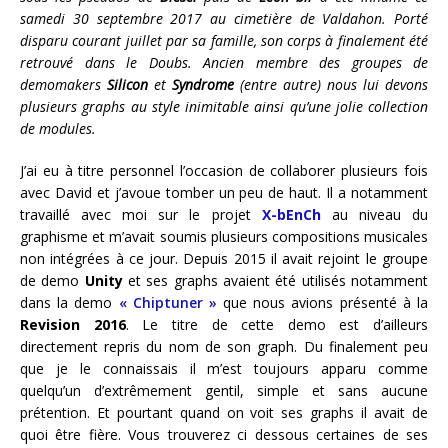
samedi 30 septembre 2017 au cimetière de Valdahon. Porté
disparu courant juillet par sa famille, son corps à finalement été
retrouvé dans le Doubs. Ancien membre des groupes de
demomakers
Silicon
et
Syndrome
(entre autre) nous lui devons
plusieurs graphs au style inimitable ainsi qu’une jolie collection
de modules.
J’ai eu à titre personnel l’occasion de collaborer plusieurs fois
avec David et j’avoue tomber un peu de haut. Il a notamment
travaillé avec moi sur le projet
X-bEnCh
au niveau du
graphisme et m’avait soumis plusieurs compositions musicales
non intégrées à ce jour. Depuis 2015 il avait rejoint le groupe
de demo
Unity
et ses graphs avaient été utilisés notamment
dans la demo
« Chiptuner »
que nous avions présenté à la
Revision 2016
. Le titre de cette demo est d’ailleurs
directement repris du nom de son graph. Du finalement peu
que je le connaissais il m’est toujours apparu comme
quelqu’un d’extrêmement gentil, simple et sans aucune
prétention. Et pourtant quand on voit ses graphs il avait de
quoi être fière. Vous trouverez ci dessous certaines de ses