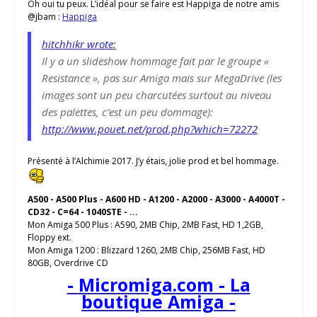
Oh oui tu peux. L’idéal pour se faire est Happiga de notre amis
@jbam :
Happiga
hitchhikr wrote:
Il y a un slideshow hommage fait par le groupe «
Resistance », pas sur Amiga mais sur MegaDrive (les
images sont un peu charcutées surtout au niveau
des palettes, c’est un peu dommage):
http://www.pouet.net/prod.php?which=72272
Présenté à l’Alchimie 2017. J’y étais, jolie prod et bel hommage.
A500 - A500 Plus - A600 HD - A1200 - A2000 - A3000 - A4000T -
CD32 - C=64 - 1040STE - ...
Mon Amiga 500 Plus : A590, 2MB Chip, 2MB Fast, HD 1,2GB,
Floppy ext.
Mon Amiga 1200 : Blizzard 1260, 2MB Chip, 256MB Fast, HD
80GB, Overdrive CD
- Micromiga.com - La
boutique Amiga -