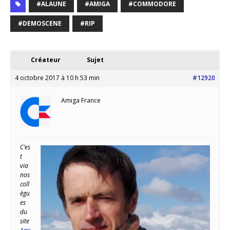
#ALAUNE
#AMIGA
#COMMODORE
#DEMOSCENE
#RIP
Créateur
Sujet
4 octobre 2017 à 10 h 53 min
#12920
Amiga France
C’es
t
via
nos
coll
ègu
es
du
site