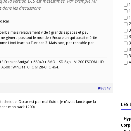
s que la version ECS est mésestimée. Par exemple Mr
1
t dans les discussions
1
1
 oscar.
2
3
perbe mais relativement vide ( grands espaces et peu
3
 ne gênera pas tout le monde ). Encore un qui aurait mérité
3
mme LionHeart ou Turrican 3. Mais bon, pas rentable par
3
3
" FrankenAmiga" + 68040 + 8MO + SD 8go - A1200 ESCOM. HD
A
l A500 : WinUae. CPC 6128-CPC 464.
#86947
technique. Oscar est pas mal fluide. Je n’avais lancé que la
LES
s dans mon pack 1200)
Hyp
Corp