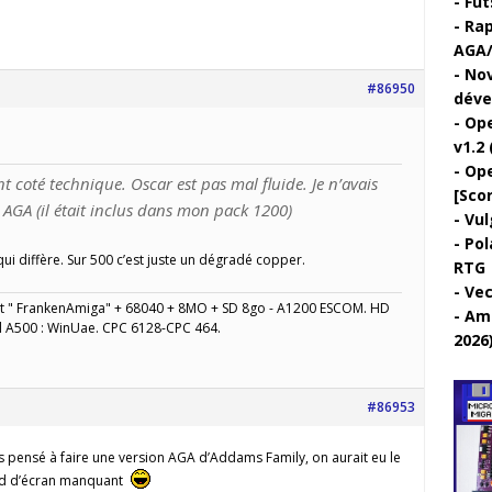
Fut
Rap
AGA/
Nov
#86950
déve
Ope
v1.2 
Ope
t coté technique. Oscar est pas mal fluide. Je n’avais
[Sco
 AGA (il était inclus dans mon pack 1200)
Vul
Pol
 qui diffère. Sur 500 c’est juste un dégradé copper.
RTG
Vec
" FrankenAmiga" + 68040 + 8MO + SD 8go - A1200 ESCOM. HD
Ami
l A500 : WinUae. CPC 6128-CPC 464.
2026
#86953
 pensé à faire une version AGA d’Addams Family, on aurait eu le
nd d’écran manquant