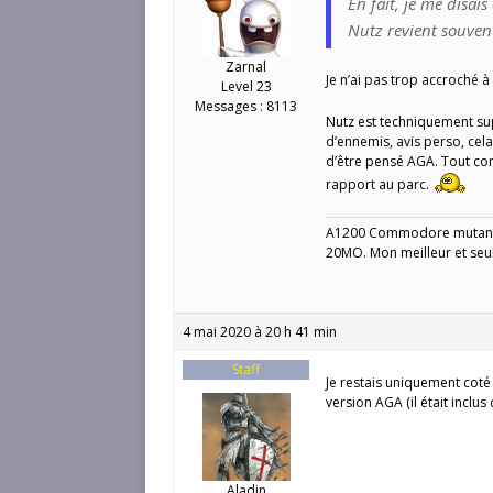
En fait, je me disai
Nutz revient souven
Zarnal
Je n’ai pas trop accroché à
Level 23
Messages : 8113
Nutz est techniquement su
d’ennemis, avis perso, cela
d’être pensé AGA. Tout co
rapport au parc.
A1200 Commodore mutant 
20MO. Mon meilleur et seu
4 mai 2020 à 20 h 41 min
Staff
Je restais uniquement coté 
version AGA (il était inclu
Aladin