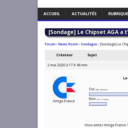
ACCUEIL
ACTUALITÉS
RUBRIQU
[Sondage] Le Chipset AGA a t’
Forum
›
News Room
›
Sondages
›
[Sondage] Le Chip
Créateur
Sujet
2 mai 2020 à 17 h 46 min
Le
Oui
(88%, 88 Votes)
Non
(12%, 12 Votes)
Amiga France
Vous aimez Amiga France ? 