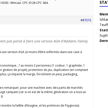
STA
l A500 : WinUae. CPC 6128-CPC 464.
Memb
Ishta
#87272
Teuff
Stat
Sujet
Dern
ent pas pensé à faire une version AGA d’Addams Family
 à une version AGA (à moins d’être enfermés dans une cave à
économique…? au moins 3 personnes (1 codeur, 1 graphiste, 1
e gestion de projet), protection du jeu, duplication (en comptant
 plus, ça impacte la marge, forcément un peu), packaging,
ites remarquer, pour une machine avec des parts de marchés
atage rampant (car si on est de la même génération on a tous un
:))
montre la faillite d’Imagine, et les prémices de Psygnosis)