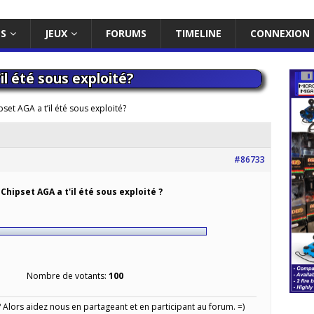
ES
JEUX
FORUMS
TIMELINE
CONNEXION
il été sous exploité?
set AGA a t’il été sous exploité?
#86733
 Chipset AGA a t'il été sous exploité ?
Nombre de votants:
100
Alors aidez nous en partageant et en participant au forum. =)