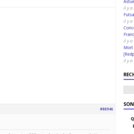
Astue
il y 
Futsa
il y a
Conco
Fran
il y 
Mort
[Redpi
il y 
REC
SON
#86946
Q