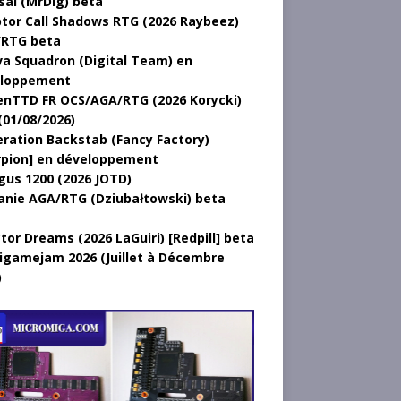
sal (MrDig) beta
tor Call Shadows RTG (2026 Raybeez)
RTG beta
a Squadron (Digital Team) en
loppement
nTTD FR OCS/AGA/RTG (2026 Korycki)
(01/08/2026)
ration Backstab (Fancy Factory)
rpion] en développement
gus 1200 (2026 JOTD)
anie AGA/RTG (Dziubałtowski) beta
tor Dreams (2026 LaGuiri) [Redpill] beta
gamejam 2026 (Juillet à Décembre
)