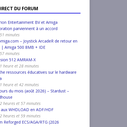
DIRECT DU FORUM
ion Entertainment BV et Amiga
ration parviennent à un accord
a 51 minutes
miga.com – Joystick ArcadeR de retour en
k | Amiga 500 8MB + IDE
a 57 minutes
nsion 512 AMRAM-X
a 1 heure et 28 minutes
he ressources éducatives sur le hardware
a
a 1 heure et 42 minutes
urs du mois (août 2026) – Stardust –
dhouse
a 2 heures et 57 minutes
r aux WHDLOAD en ADF/HDF
a 2 heures et 59 minutes
m Reforged ECS/AGA/RTG (2026