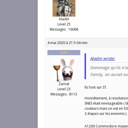
Aladin
Level 25
Messages : 16068
4 mai 2020 à 21 h 04 min
Staff
Aladin wrote:
Dommage qu’ils n’ai
Family, on aurait e
Zarnal
Ils l’ont sur ST.
Level 23
Messages : 8113
Honnêtement, à resolution é
SNES était envisageable ( l
couleurs mais on est en 50
2 étapes sur les ennemis ).
A1200 Commodore mutant 