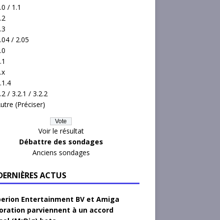
.0 / 1.1
.2
.3
.04 / 2.05
.0
.1
.x
.1.4
.2 / 3.2.1 / 3.2.2
utre (Préciser)
Voir le résultat
Débattre des sondages
Anciens sondages
 DERNIÈRES ACTUS
erion Entertainment BV et Amiga
oration parviennent à un accord