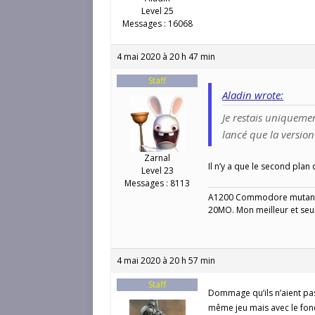
Level 25
Messages : 16068
4 mai 2020 à 20 h 47 min
Staff
Aladin wrote:
Je restais uniquemen
lancé que la version
Zarnal
Il n’y a que le second plan
Level 23
Messages : 8113
A1200 Commodore mutant 
20MO. Mon meilleur et seu
4 mai 2020 à 20 h 57 min
Staff
Dommage qu’ils n’aient pas
même jeu mais avec le fo