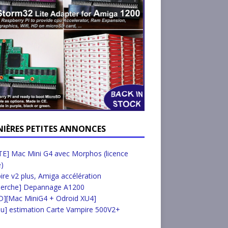
NIÈRES PETITES ANNONCES
E] Mac Mini G4 avec Morphos (licence
e)
re v2 plus, Amiga accélération
herche] Depannage A1200
D][Mac MiniG4 + Odroid XU4]
u] estimation Carte Vampire 500V2+