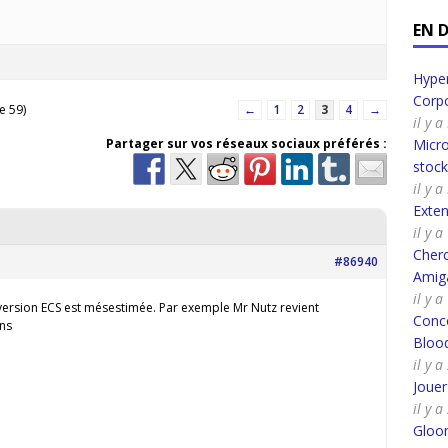
EN 
Hyper
Corpo
e 59)
←
1
2
3
4
→
il y 
Partager sur vos réseaux sociaux préférés :
Micro
stoc
il y 
Exte
il y 
Cherc
#86940
Amig
il y 
a version ECS est mésestimée. Par exemple Mr Nutz revient
Conco
ons
Bloo
il y 
Joue
il y 
Gloo