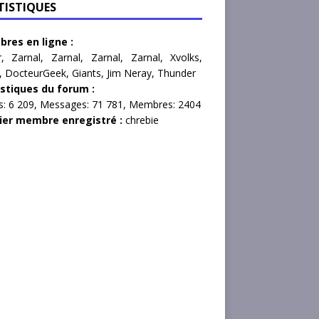
TISTIQUES
res en ligne :
r
,
Zarnal
,
Zarnal
,
Zarnal
,
Zarnal
,
Xvolks
,
,
DocteurGeek
,
Giants
,
Jim Neray
,
Thunder
istiques du forum :
s:
6 209,
Messages:
71 781,
Membres:
2404
ier membre enregistré :
chrebie