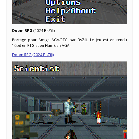
Doom RPG
(2024 BsZili)
Portage pour Amiga AGA/RTG par BsZili. Le jeu est en rendu
16bit en RTG et en Ham8 en AGA.
Doom RPG (2024 BsZili)