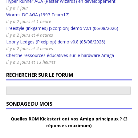
Hyper Runner AGA (Raster Wizards) en développement
il y a 1 jour
Worms DC AGA (1997 Team17)
il y a 2 jours et 1 heure
Freestyle (Inkgames) [Scorpion] demo v2.1 (06/08/2026)
il y a 2 jours et 4 heures
Loony Ledges (Pixelplop) demo v0.8 (05/08/2026)
il y a 2 jours et 4 heures
Cherche ressources éducatives sur le hardware Amiga
il y a 2 jours et 13 heures
RECHERCHER SUR LE FORUM
SONDAGE DU MOIS
Quelles ROM Kickstart ont vos Amiga principaux ? (3
réponses maximum)