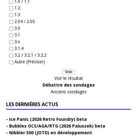
1.0 / 1.1
1.2
1.3
2.04 / 2.05
3.0
3.1
3.x
3.1.4
3.2 / 3.2.1 / 3.2.2
Autre (Préciser)
Voir le résultat
Débattre des sondages
Anciens sondages
LES DERNIÈRES ACTUS
Ice Panic (2026 Retro Foundry) beta
Bubbles OCS/AGA/RTG (2026 Paluszek) beta
Nibbler 500 (JOTD) en développement