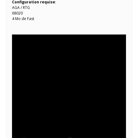
Configuration requise
:
AGA / RTG
68020
4 Mo de Fast