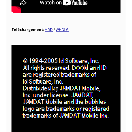
Téléchargement
:
HDD
/
WHDLG