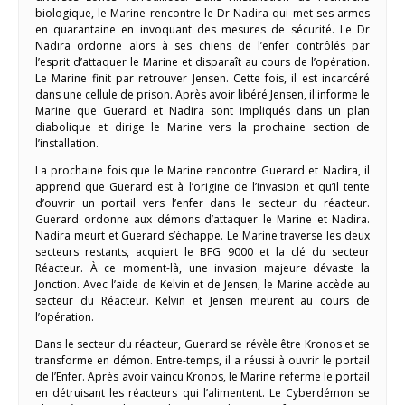
biologique, le Marine rencontre le Dr Nadira qui met ses armes
en quarantaine en invoquant des mesures de sécurité. Le Dr
Nadira ordonne alors à ses chiens de l’enfer contrôlés par
l’esprit d’attaquer le Marine et disparaît au cours de l’opération.
Le Marine finit par retrouver Jensen. Cette fois, il est incarcéré
dans une cellule de prison. Après avoir libéré Jensen, il informe le
Marine que Guerard et Nadira sont impliqués dans un plan
diabolique et dirige le Marine vers la prochaine section de
l’installation.
La prochaine fois que le Marine rencontre Guerard et Nadira, il
apprend que Guerard est à l’origine de l’invasion et qu’il tente
d’ouvrir un portail vers l’enfer dans le secteur du réacteur.
Guerard ordonne aux démons d’attaquer le Marine et Nadira.
Nadira meurt et Guerard s’échappe. Le Marine traverse les deux
secteurs restants, acquiert le BFG 9000 et la clé du secteur
Réacteur. À ce moment-là, une invasion majeure dévaste la
Jonction. Avec l’aide de Kelvin et de Jensen, le Marine accède au
secteur du Réacteur. Kelvin et Jensen meurent au cours de
l’opération.
Dans le secteur du réacteur, Guerard se révèle être Kronos et se
transforme en démon. Entre-temps, il a réussi à ouvrir le portail
de l’Enfer. Après avoir vaincu Kronos, le Marine referme le portail
en détruisant les réacteurs qui l’alimentent. Le Cyberdémon se