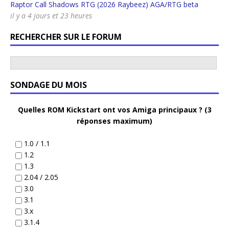
Raptor Call Shadows RTG (2026 Raybeez) AGA/RTG beta
il y a 4 jours et 23 heures
RECHERCHER SUR LE FORUM
SONDAGE DU MOIS
Quelles ROM Kickstart ont vos Amiga principaux ? (3
réponses maximum)
1.0 / 1.1
1.2
1.3
2.04 / 2.05
3.0
3.1
3.x
3.1.4