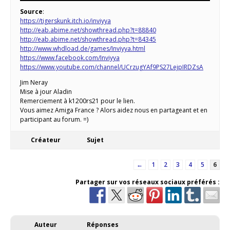
Source
:
https://tigerskunk.itch.io/inviyya
http://eab.abime.net/showthread.php?t=88840
http://eab.abime.net/showthread.php?t=84345
http://www.whdload.de/games/Inviyya.html
https://www.facebook.com/Inviyya
https://www.youtube.com/channel/UCrzugYAf9PS27LejpIRDZsA
Jim Neray
Mise à jour Aladin
Remerciement à k1200rs21 pour le lien.
Vous aimez Amiga France ? Alors aidez nous en partageant et en
participant au forum. =)
Créateur
Sujet
←
1
2
3
4
5
6
Partager sur vos réseaux sociaux préférés :
Auteur
Réponses