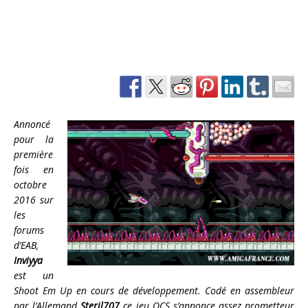
Annoncé
pour la
première
fois en
octobre
2016 sur
les
forums
d’EAB,
Inviyya
est un
Shoot Em Up en cours de développement. Codé en assembleur
par l’Allemand
Steril707
ce jeu OCS s’annonce assez prometteur