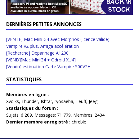
DERNIÈRES PETITES ANNONCES
[VENTE] Mac Mini G4 avec Morphos (licence valide)
Vampire v2 plus, Amiga accélération
[Recherche] Depannage A1200
[VEND][Mac MiniG4 + Odroid XU4]
[Vendu] estimation Carte Vampire 500V2+
STATISTIQUES
Membres en ligne :
Xvolks
,
Thunder
,
Ishtar
,
ryosaeba
,
Teuff
,
Jeeg
Statistiques du forum :
Sujets:
6 209,
Messages:
71 779,
Membres:
2404
Dernier membre enregistré :
chrebie