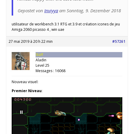
Gepostet von
Inviyya
am Sonntag, 9. Dezember 2018
utilisateur de workbench 3.1 RTG et 3.9 et création icones de jeu
Amiga 2060 picasso 4 , win uae
27 mai 2019 à 20 h 22 min
#57261
Staff
Aladin
Level 25
Messages : 16068
Nouveau visuel:
Premier Niveau
: