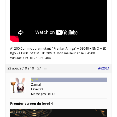
A1200 Commodore mutant " FrankenAmiga" + 68040 + 8MO + SD
8go - A1200 ESCOM. HD 20MO. Mon meilleur et seul A500 :
WinUae. CPC 6128-CPC 464.
23 août 2019 à 19 h 57 min
#62921
Staff
Zarnal
Level 23
Messages : 8113
Premier screen du level 4
: