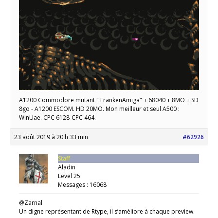
A1200 Commodore mutant " FrankenAmiga" + 68040 + 8MO + SD
8go - A1200 ESCOM. HD 20MO. Mon meilleur et seul A500 :
WinUae. CPC 6128-CPC 464.
23 août 2019 à 20 h 33 min
#62926
Staff
Aladin
Level 25
Messages : 16068
@Zarnal
Un digne représentant de Rtype, il s’améliore à chaque preview.