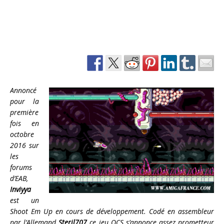
Annoncé
pour la
première
fois en
octobre
2016 sur
les
forums
d’EAB,
Inviyya
est un
Shoot Em Up en cours de développement. Codé en assembleur
par l’Allemand
Steril707
ce jeu OCS s’annonce assez prometteur