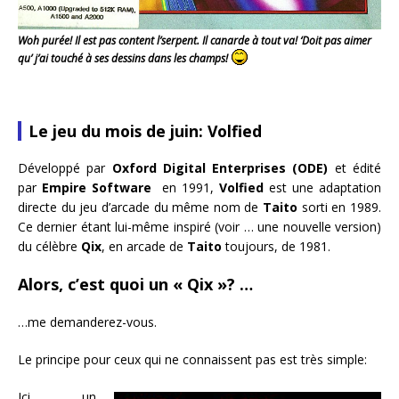
Woh purée! Il est pas content l’serpent. Il canarde à tout va! ‘Doit pas aimer
qu’ j’ai touché à ses dessins dans les champs!
Le jeu du mois de juin: Volfied
Développé par
Oxford Digital Enterprises (ODE)
et édité
par
Empire Software
en 1991,
Volfied
est une adaptation
directe du jeu d’arcade du même nom de
Taito
sorti en 1989.
Ce dernier étant lui-même inspiré (voir … une nouvelle version)
du célèbre
Qix
, en arcade de
Taito
toujours, de 1981.
Alors, c’est quoi un « Qix »? …
…me demanderez-vous.
Le principe pour ceux qui ne connaissent pas est très simple:
Ici, un