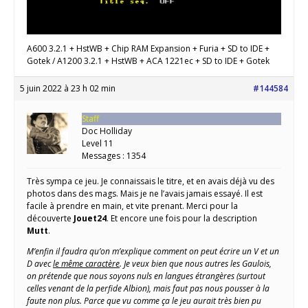
A600 3.2.1 + HstWB + Chip RAM Expansion + Furia + SD to IDE +
Gotek / A1200 3.2.1 + HstWB + ACA 1221ec + SD to IDE + Gotek
5 juin 2022 à 23 h 02 min
#144584
Staff
Doc Holliday
Level 11
Messages : 1354
Très sympa ce jeu. Je connaissais le titre, et en avais déjà vu des
photos dans des mags. Mais je ne l’avais jamais essayé. Il est
facile à prendre en main, et vite prenant. Merci pour la
découverte
Jouet24
. Et encore une fois pour la description
Mutt
.
M’enfin il faudra qu’on m’explique comment on peut écrire un V et un
D avec
le même caractère
. Je veux bien que nous autres les Gaulois,
on prétende que nous soyons nuls en langues étrangères (surtout
celles venant de la perfide Albion), mais faut pas nous pousser à la
faute non plus. Parce que vu comme ça le jeu aurait très bien pu