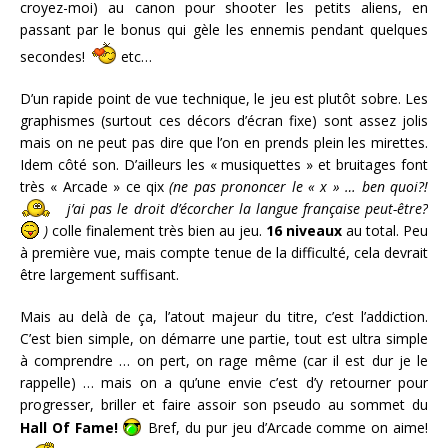
croyez-moi) au canon pour shooter les petits aliens, en
passant par le bonus qui gèle les ennemis pendant quelques
secondes!
etc…
D’un rapide point de vue technique, le jeu est plutôt sobre. Les
graphismes (surtout ces décors d’écran fixe) sont assez jolis
mais on ne peut pas dire que l’on en prends plein les mirettes.
Idem côté son. D’ailleurs les « musiquettes » et bruitages font
très « Arcade » ce qix
(ne pas prononcer le « x » … ben quoi?!
j’ai pas le droit d’écorcher la langue française peut-être?
)
colle finalement très bien au jeu.
16 niveaux
au total. Peu
à première vue, mais compte tenue de la difficulté, cela devrait
être largement suffisant.
Mais au delà de ça, l’atout majeur du titre, c’est l’addiction.
C’est bien simple, on démarre une partie, tout est ultra simple
à comprendre … on pert, on rage même (car il est dur je le
rappelle) … mais on a qu’une envie c’est d’y retourner pour
progresser, briller et faire assoir son pseudo au sommet du
Hall Of Fame!
Bref, du pur jeu d’Arcade comme on aime!