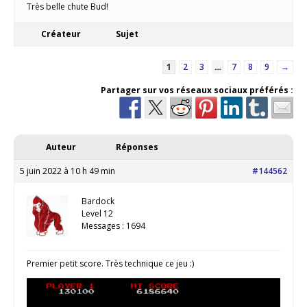
Très belle chute Bud!
Créateur
Sujet
1
2
3
…
7
8
9
→
Partager sur vos réseaux sociaux préférés :
Auteur
Réponses
5 juin 2022 à 10 h 49 min
#144562
Bardock
Level 12
Messages : 1694
Premier petit score. Très technique ce jeu :)