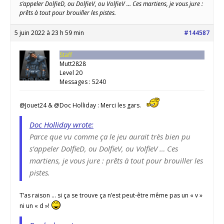
s’appeler DolfieD, ou DolfieV, ou VolfieV … Ces martiens, je vous jure :
prêts à tout pour brouiller les pistes.
5 juin 2022 à 23 h 59 min
#144587
Staff
Mutt2828
Level 20
Messages : 5240
@Jouet24 & @Doc Holliday : Merci les gars.
Doc Holliday wrote:
Parce que vu comme ça le jeu aurait très bien pu
s’appeler DolfieD, ou DolfieV, ou VolfieV … Ces
martiens, je vous jure : prêts à tout pour brouiller les
pistes.
T’as raison … si ça se trouve ça n’est peut-être même pas un « v »
ni un « d »!