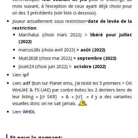
mois suivant, à l’exception de ceux ayant déjà choisi pour
un des 3 précédents (voir liste ci-dessous).
Joueur actuellement sous restriction>
date de levée de la
restriction:
Marchalus (choix mars 2022) >
libéré pour
juillet
(2022)
marcus28s (choix avril 2022)
> août (2022)
Mutt2828 (choix mai 2022)
> septembre (2022)
Jouet24 (choix juin 2022) >
octobre (2022)
Lien:
ipf
Lien:
adf
(bon sur Planet emu, j’ai testé les 5 premiers > OK
WinUAE & FS-UAE) par contre évitez les 2 derniers liens de
leur listing « [cr SKR] » & « [cr] » il y a des variantes
visuelles donc on ne sait jamais.
Lien:
WHDL
Et pour le gagnant: