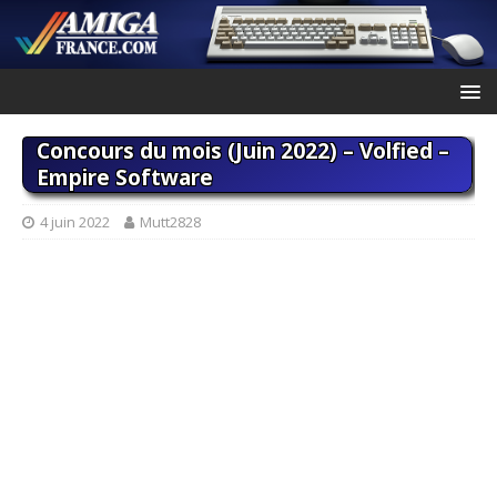
Concours du mois (Juin 2022) – Volfied –
Empire Software
4 juin 2022
Mutt2828