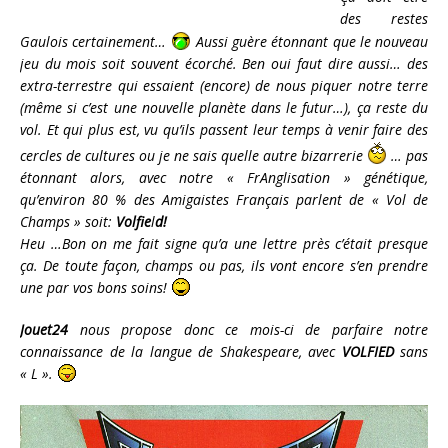
des restes
Gaulois certainement…
Aussi guère étonnant que le nouveau
jeu du mois soit souvent écorché. Ben oui faut dire aussi… des
extra-terrestre qui essaient (encore) de nous piquer notre terre
(même si c’est une nouvelle planète dans le futur…), ça reste du
vol. Et qui plus est, vu qu’ils passent leur temps à venir faire des
cercles de cultures ou je ne sais quelle autre bizarrerie
… pas
étonnant alors, avec notre « FrAnglisation » génétique,
qu’environ 80 % des Amigaistes Français parlent de « Vol de
Champs » soit:
Volfie
l
d!
Heu …Bon on me fait signe qu’a une lettre près c’était presque
ça. De toute façon, champs ou pas, ils vont encore s’en prendre
une par vos bons soins!
Jouet24
nous propose donc ce mois-ci de parfaire notre
connaissance de la langue de Shakespeare, avec
VOLFIED
sans
« L ».