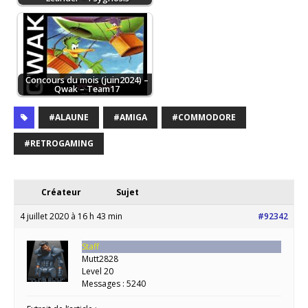
Concours du mois (juin2024) –
Qwak – Team17
#ALAUNE
#AMIGA
#COMMODORE
#RETROGAMING
Créateur
Sujet
4 juillet 2020 à 16 h 43 min
#92342
Staff
Mutt2828
Level 20
Messages : 5240