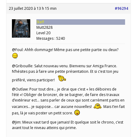
23 juillet 2020 à 13 h 15 min
#96294
Staff
Mutt2828
Level 20
Messages : 5240
@Foul: Ahhh dommage! Même pas une petite partie ou deux?
@Gribouille: Salut nouveau venu. Bienvenu sur Amiga France.
N’hésites pas à faire une petite présentation. Et si c’est ton jeu
préféré, viens participer!
@Outlaw: Pour tout dire… je dirai que c’est « les déboires de
l’été »! Obliger de bronzer, de se baigner, de faire des travaux
d’extérieur ect… sans parler de ceux qui sont carrément partis en
vacances… je suppose… car aucune nouvelles!
Mais t’en fait
pas, là je vais poster un petit score.
@Jim: Mieux vaut tard que jamais! Et quelque soit le chrono, c’est
avant tout le niveau atteins qui prime.