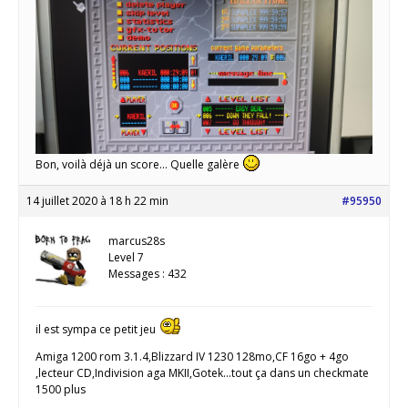
Bon, voilà déjà un score… Quelle galère
14 juillet 2020 à 18 h 22 min
#95950
marcus28s
Level 7
Messages : 432
il est sympa ce petit jeu
Amiga 1200 rom 3.1.4,Blizzard IV 1230 128mo,CF 16go + 4go
,lecteur CD,Indivision aga MKII,Gotek...tout ça dans un checkmate
1500 plus