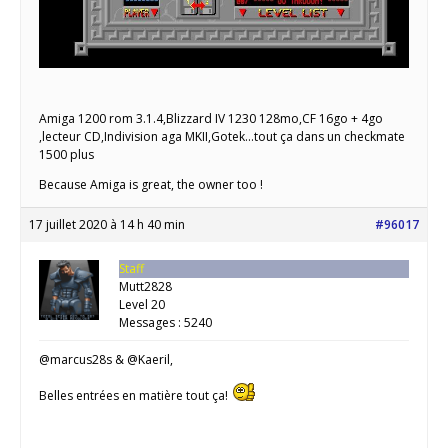
Amiga 1200 rom 3.1.4,Blizzard IV 1230 128mo,CF 16go + 4go
,lecteur CD,Indivision aga MKII,Gotek...tout ça dans un checkmate
1500 plus
Because Amiga is great, the owner too !
17 juillet 2020 à 14 h 40 min
#96017
Staff
Mutt2828
Level 20
Messages : 5240
@marcus28s & @Kaeril,
Belles entrées en matière tout ça!