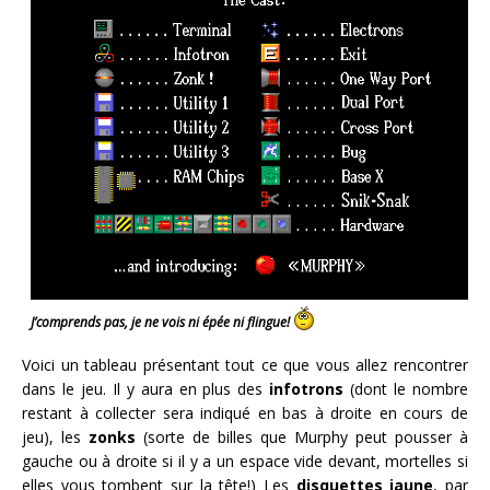
J’comprends pas, je ne vois ni épée ni flingue!
Voici un tableau présentant tout ce que vous allez rencontrer
dans le jeu. Il y aura en plus des
infotrons
(dont le nombre
restant à collecter sera indiqué en bas à droite en cours de
jeu), les
zonks
(sorte de billes que Murphy peut pousser à
gauche ou à droite si il y a un espace vide devant, mortelles si
elles vous tombent sur la tête!) Les
disquettes jaune
, par