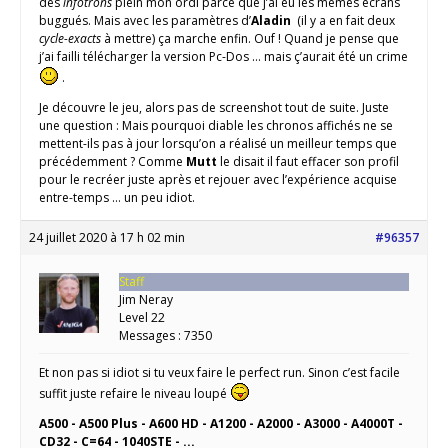
des
infotrons
plein mon ordi parce que j’ai eu les mêmes écrans
buggués. Mais avec les paramètres d’
Aladin
(il y a en fait deux
cycle-exacts
à mettre) ça marche enfin. Ouf ! Quand je pense que
j’ai failli télécharger la version Pc-Dos … mais ç’aurait été un crime
.
Je découvre le jeu, alors pas de screenshot tout de suite. Juste
une question : Mais pourquoi diable les chronos affichés ne se
mettent-ils pas à jour lorsqu’on a réalisé un meilleur temps que
précédemment ? Comme
Mutt
le disait il faut effacer son profil
pour le recréer juste après et rejouer avec l’expérience acquise
entre-temps … un peu idiot.
24 juillet 2020 à 17 h 02 min
#96357
Staff
Jim Neray
Level 22
Messages : 7350
Et non pas si idiot si tu veux faire le perfect run. Sinon c’est facile
suffit juste refaire le niveau loupé
A500 - A500 Plus - A600 HD - A1200 - A2000 - A3000 - A4000T -
CD32 - C=64 - 1040STE - ...