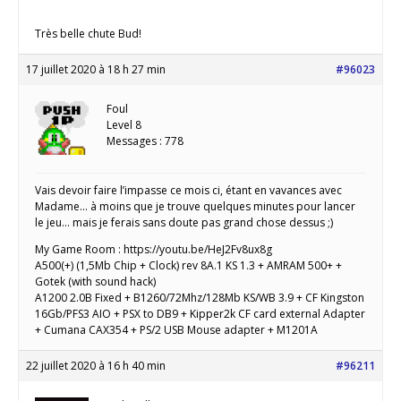
Très belle chute Bud!
17 juillet 2020 à 18 h 27 min
#96023
Foul
Level 8
Messages : 778
Vais devoir faire l’impasse ce mois ci, étant en vavances avec
Madame… à moins que je trouve quelques minutes pour lancer
le jeu… mais je ferais sans doute pas grand chose dessus ;)
My Game Room : https://youtu.be/HeJ2Fv8ux8g
A500(+) (1,5Mb Chip + Clock) rev 8A.1 KS 1.3 + AMRAM 500+ +
Gotek (with sound hack)
A1200 2.0B Fixed + B1260/72Mhz/128Mb KS/WB 3.9 + CF Kingston
16Gb/PFS3 AIO + PSX to DB9 + Kipper2k CF card external Adapter
+ Cumana CAX354 + PS/2 USB Mouse adapter + M1201A
22 juillet 2020 à 16 h 40 min
#96211