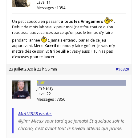
Level 11
Messages : 1354
Un petit coucou en passant
à tous les Amigamers
.
Début de mois laborieux pour moi (c’est fou tout ce qu’on
repousse aux vacances parce qu’on pas le temps d’y faire
pendant l’année
). Jamais entendu parler de ce jeu
auparavant. Merci
Kaeril
de nous y faire goûter. Je vais m’y
mettre dés ce soir. Et
Gribouille
: vas-y aussi ! Tu n’as pas
d’excuses pour te lancer.
23 juillet 2020 à 22 h 58 min
#96320
Staff
Jim Neray
Level 22
Messages : 7350
Mutt2828 wrote:
@Jim: Mieux vaut tard que jamais! Et quelque soit le
chrono, c’est avant tout le niveau atteins qui prime.