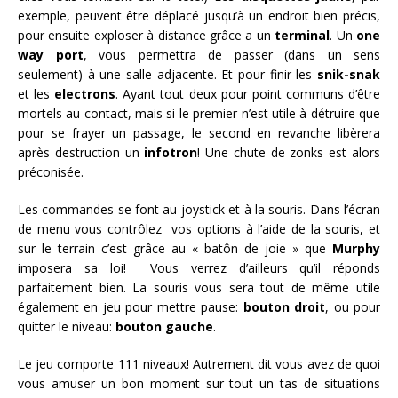
exemple, peuvent être déplacé jusqu’à un endroit bien précis,
pour ensuite exploser à distance grâce a un
terminal
. Un
one
way port
, vous permettra de passer (dans un sens
seulement) à une salle adjacente. Et pour finir les
snik-snak
et les
electrons
. Ayant tout deux pour point communs d’être
mortels au contact, mais si le premier n’est utile à détruire que
pour se frayer un passage, le second en revanche libèrera
après destruction un
infotron
! Une chute de zonks est alors
préconisée.
Les commandes se font au joystick et à la souris. Dans l’écran
de menu vous contrôlez vos options à l’aide de la souris, et
sur le terrain c’est grâce au « batôn de joie » que
Murphy
imposera sa loi! Vous verrez d’ailleurs qu’il réponds
parfaitement bien. La souris vous sera tout de même utile
également en jeu pour mettre pause:
bouton droit
, ou pour
quitter le niveau:
bouton gauche
.
Le jeu comporte 111 niveaux! Autrement dit vous avez de quoi
vous amuser un bon moment sur tout un tas de situations