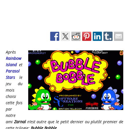
Après
Rainbow
Island
et
Parasol
Stars
le
jeu du
mois
choisi
cette fois
par
notre
ami
Zarnal
n’est autre que le petit dernier ou plutôt premier de
cette trilogie:
Bubble Bobble
.