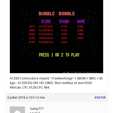
A1200 Commodore mutant " FrankenAmiga" + 68040 + 8MO + SD
8go - A1200 ESCOM. HD 20MO. Mon meilleur et seul A500 :
WinUae. CPC 6128-CPC 464.
6 juillet 2018 à 10 h 12 min
#30168
Gatsu777