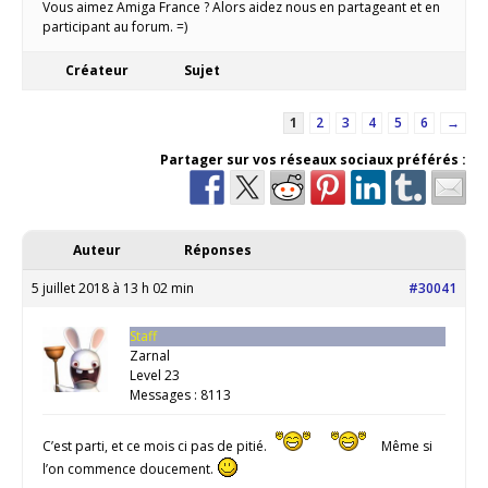
Vous aimez Amiga France ? Alors aidez nous en partageant et en
participant au forum. =)
Créateur
Sujet
1
2
3
4
5
6
→
Partager sur vos réseaux sociaux préférés :
Auteur
Réponses
5 juillet 2018 à 13 h 02 min
#30041
Staff
Zarnal
Level 23
Messages : 8113
C’est parti, et ce mois ci pas de pitié.
Même si
l’on commence doucement.