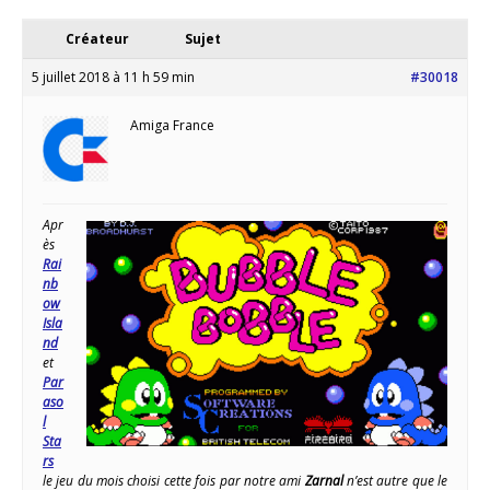
Créateur
Sujet
5 juillet 2018 à 11 h 59 min
#30018
Amiga France
Apr
ès
Rai
nb
ow
Isla
nd
et
Par
aso
l
Sta
rs
le jeu du mois choisi cette fois par notre ami
Zarnal
n’est autre que le