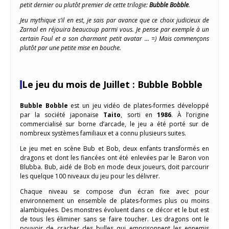
petit dernier ou plutôt premier de cette trilogie:
Bubble Bobble
.
Jeu mythique s’il en est, je sais par avance que ce choix judicieux de
Zarnal en réjouira beaucoup parmi vous. Je pense par exemple à un
certain Foul et a son charmant petit avatar … =) Mais commençons
plutôt par une petite mise en bouche.
Le jeu du mois de Juillet : Bubble Bobble
Bubble Bobble
est un jeu vidéo de plates-formes développé
par la société japonaise
Taito
, sorti en
1986
. À l’origine
commercialisé sur borne d’arcade, le jeu a été porté sur de
nombreux systèmes familiaux et a connu plusieurs suites.
Le jeu met en scène Bub et Bob, deux enfants transformés en
dragons et dont les fiancées ont été enlevées par le Baron von
Blubba. Bub, aidé de Bob en mode deux joueurs, doit parcourir
les quelque 100 niveaux du jeu pour les délivrer.
Chaque niveau se compose d’un écran fixe avec pour
environnement un ensemble de plates-formes plus ou moins
alambiquées. Des monstres évoluent dans ce décor et le but est
de tous les éliminer sans se faire toucher. Les dragons ont le
pouvoir de cracher des bulles qui emprisonnent les ennemis