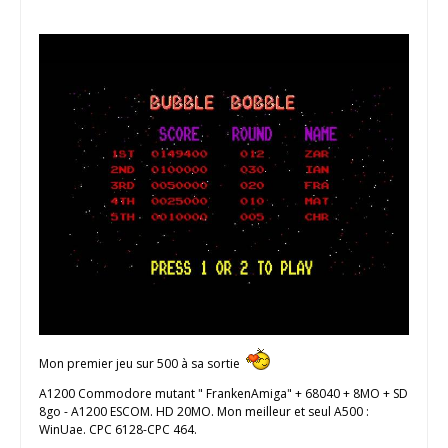
Mon premier jeu sur 500 à sa sortie
A1200 Commodore mutant " FrankenAmiga" + 68040 + 8MO + SD
8go - A1200 ESCOM. HD 20MO. Mon meilleur et seul A500 :
WinUae. CPC 6128-CPC 464.