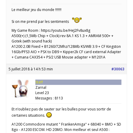
Le meilleur jeu du monde !!!!!!!
Si on me prend par les sentiments
My Game Room : https://youtu.be/HeJ2Fv8ux8g
A500(+) (1,5Mb Chip + Clock) rev 8A.1 KS 1.3 + AMRAM 500+ +
Gotek (with sound hack)
A1200 2.0B Fixed + B1260/72Mhz/128Mb KS/WB 3.9 + CF Kingston
16Gb/PFS3 AIO + PSX to DB9 + Kipper2k CF card external Adapter
+ Cumana CAX354 + PS/2 USB Mouse adapter + M1201A
5 juillet 2018 à 14 h 53 min
#30063
Staff
Zarnal
Level 23
Messages : 8113
Et n’oubliez pas de sauter sur les bulles pour vous sortir de
certaines situations.
A1200 Commodore mutant " FrankenAmiga" + 68040 + 8MO + SD
8go - A1200 ESCOM. HD 20MO. Mon meilleur et seul A500 :