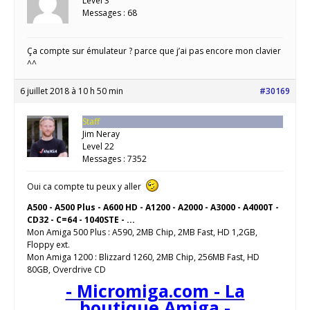
Level 3
Messages : 68
Ça compte sur émulateur ? parce que j’ai pas encore mon clavier
^^
6 juillet 2018 à 10 h 50 min
#30169
Staff
Jim Neray
Level 22
Messages : 7352
Oui ca compte tu peux y aller
A500 - A500 Plus - A600 HD - A1200 - A2000 - A3000 - A4000T -
CD32 - C=64 - 1040STE - ...
Mon Amiga 500 Plus : A590, 2MB Chip, 2MB Fast, HD 1,2GB,
Floppy ext.
Mon Amiga 1200 : Blizzard 1260, 2MB Chip, 256MB Fast, HD
80GB, Overdrive CD
- Micromiga.com - La
boutique Amiga -