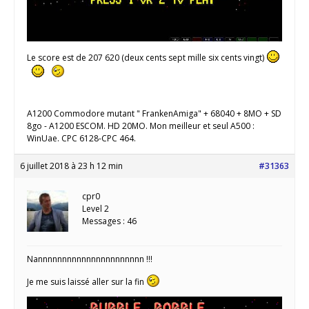
Le score est de 207 620 (deux cents sept mille six cents vingt)
A1200 Commodore mutant " FrankenAmiga" + 68040 + 8MO + SD
8go - A1200 ESCOM. HD 20MO. Mon meilleur et seul A500 :
WinUae. CPC 6128-CPC 464.
6 juillet 2018 à 23 h 12 min
#31363
cpr0
Level 2
Messages : 46
Nannnnnnnnnnnnnnnnnnnnnn !!!
Je me suis laissé aller sur la fin