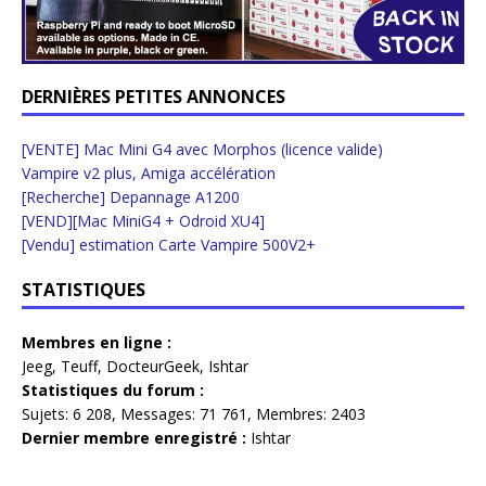
DERNIÈRES PETITES ANNONCES
[VENTE] Mac Mini G4 avec Morphos (licence valide)
Vampire v2 plus, Amiga accélération
[Recherche] Depannage A1200
[VEND][Mac MiniG4 + Odroid XU4]
[Vendu] estimation Carte Vampire 500V2+
STATISTIQUES
Membres en ligne :
Jeeg
,
Teuff
,
DocteurGeek
,
Ishtar
Statistiques du forum :
Sujets:
6 208,
Messages:
71 761,
Membres:
2403
Dernier membre enregistré :
Ishtar