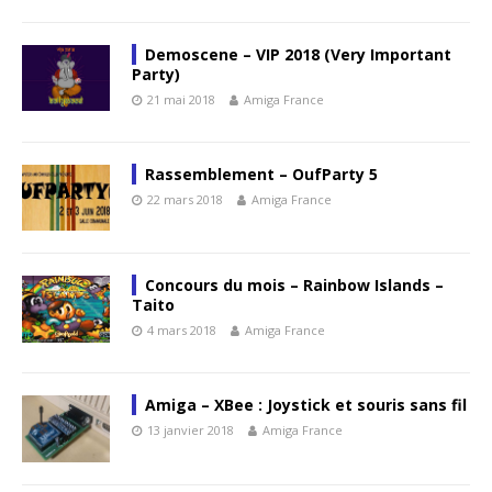
Demoscene – VIP 2018 (Very Important
Party)
21 mai 2018
Amiga France
Rassemblement – OufParty 5
22 mars 2018
Amiga France
Concours du mois – Rainbow Islands –
Taito
4 mars 2018
Amiga France
Amiga – XBee : Joystick et souris sans fil
13 janvier 2018
Amiga France