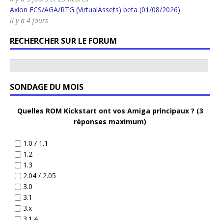
Axion ECS/AGA/RTG (VirtualAssets) beta (01/08/2026)
il y a 4 jours
RECHERCHER SUR LE FORUM
SONDAGE DU MOIS
Quelles ROM Kickstart ont vos Amiga principaux ? (3
réponses maximum)
1.0 / 1.1
1.2
1.3
2.04 / 2.05
3.0
3.1
3.x
3.1.4