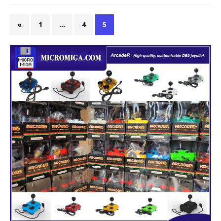
«
1
…
4
5