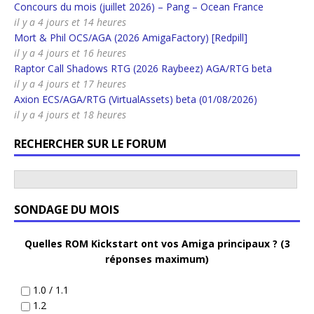
Concours du mois (juillet 2026) – Pang – Ocean France
il y a 4 jours et 14 heures
Mort & Phil OCS/AGA (2026 AmigaFactory) [Redpill]
il y a 4 jours et 16 heures
Raptor Call Shadows RTG (2026 Raybeez) AGA/RTG beta
il y a 4 jours et 17 heures
Axion ECS/AGA/RTG (VirtualAssets) beta (01/08/2026)
il y a 4 jours et 18 heures
RECHERCHER SUR LE FORUM
SONDAGE DU MOIS
Quelles ROM Kickstart ont vos Amiga principaux ? (3
réponses maximum)
1.0 / 1.1
1.2