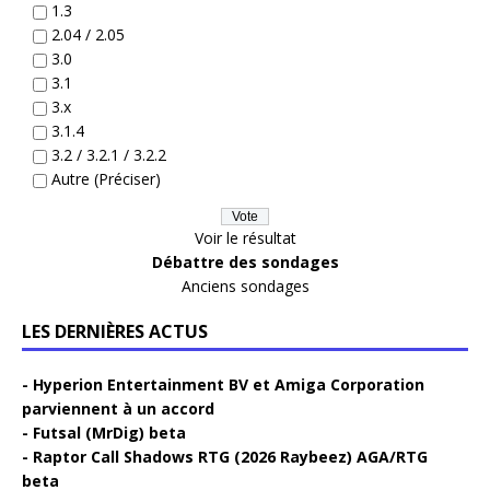
1.3
2.04 / 2.05
3.0
3.1
3.x
3.1.4
3.2 / 3.2.1 / 3.2.2
Autre (Préciser)
Voir le résultat
Débattre des sondages
Anciens sondages
LES DERNIÈRES ACTUS
Hyperion Entertainment BV et Amiga Corporation
parviennent à un accord
Futsal (MrDig) beta
Raptor Call Shadows RTG (2026 Raybeez) AGA/RTG
beta