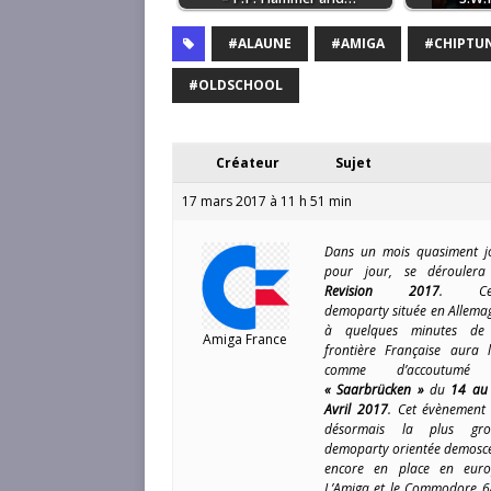
#ALAUNE
#AMIGA
#CHIPTU
#OLDSCHOOL
Créateur
Sujet
17 mars 2017 à 11 h 51 min
Dans un mois quasiment j
pour jour, se déroulera
Revision 2017
. Cet
demoparty située en Allema
à quelques minutes de
Amiga France
frontière Française aura l
comme d’accoutumé
« Saarbrücken »
du
14 au
Avril 2017
. Cet évènement 
désormais la plus gro
demoparty orientée demosc
encore en place en euro
L’Amiga et le Commodore 64