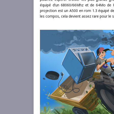
équipé d’un 68060/66Mhz et de 64Mo de R
projection est un A500 en rom 1.3 équipé d
les compos, cela devient assez rare pour le s