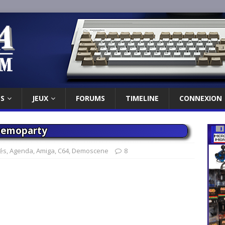
ES
JEUX
FORUMS
TIMELINE
CONNEXION
Demoparty
tés
,
Agenda
,
Amiga
,
C64
,
Demoscene
8