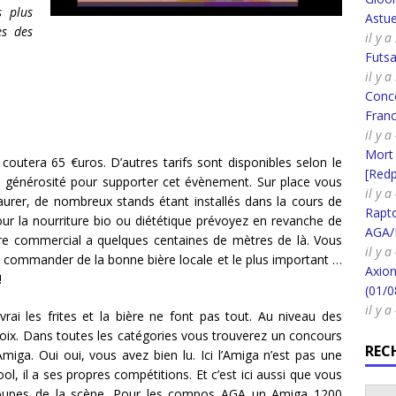
s plus
Astue
es des
il y 
Futsa
il y 
Conco
Fran
il y 
Mort
 coutera 65 €uros. D’autres tarifs sont disponibles selon le
[Redpi
 générosité pour supporter cet évènement. Sur place vous
il y 
aurer, de nombreux stands étant installés dans la cours de
Rapt
ur la nourriture bio ou diététique prévoyez en revanche de
AGA/
re commercial a quelques centaines de mètres de là. Vous
il y 
 commander de la bonne bière locale et le plus important …
Axion
!
(01/0
il y 
rai les frites et la bière ne font pas tout. Au niveau des
oix. Dans toutes les catégories vous trouverez un concours
REC
iga. Oui oui, vous avez bien lu. Ici l’Amiga n’est pas une
, il a ses propres compétitions. Et c’est ici aussi que vous
groupes de la scène. Pour les compos AGA un Amiga 1200