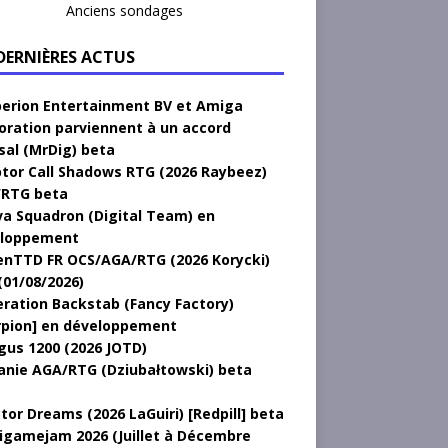
Anciens sondages
 DERNIÈRES ACTUS
erion Entertainment BV et Amiga
oration parviennent à un accord
sal (MrDig) beta
tor Call Shadows RTG (2026 Raybeez)
RTG beta
a Squadron (Digital Team) en
loppement
nTTD FR OCS/AGA/RTG (2026 Korycki)
(01/08/2026)
ration Backstab (Fancy Factory)
rpion] en développement
gus 1200 (2026 JOTD)
anie AGA/RTG (Dziubałtowski) beta
tor Dreams (2026 LaGuiri) [Redpill] beta
gamejam 2026 (Juillet à Décembre