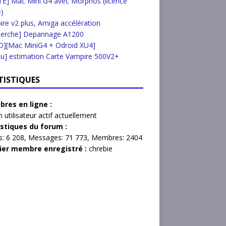
E] Mac Mini G4 avec Morphos (licence
e)
re v2 plus, Amiga accélération
herche] Depannage A1200
D][Mac MiniG4 + Odroid XU4]
u] estimation Carte Vampire 500V2+
TISTIQUES
res en ligne :
 utilisateur actif actuellement
istiques du forum :
s:
6 208,
Messages:
71 773,
Membres:
2404
ier membre enregistré :
chrebie