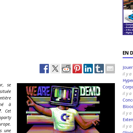
EN 
Joue
il y 
Hyper
r, se
Corpo
située
il y 
ntière
Conco
umé à
Bloo
7
. Cet
il y 
oparty
Exte
urope.
il y 
rs une
Gloo