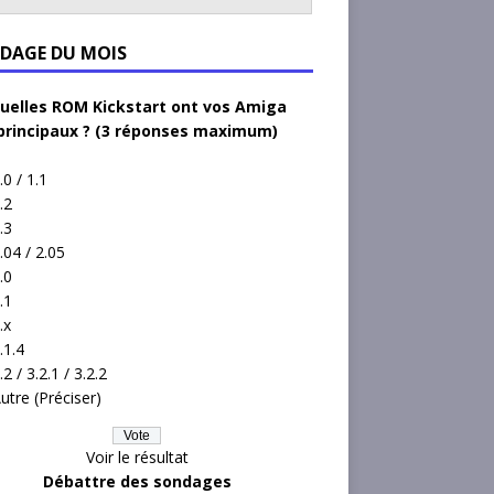
DAGE DU MOIS
uelles ROM Kickstart ont vos Amiga
principaux ? (3 réponses maximum)
.0 / 1.1
.2
.3
.04 / 2.05
.0
.1
.x
.1.4
.2 / 3.2.1 / 3.2.2
utre (Préciser)
Voir le résultat
Débattre des sondages