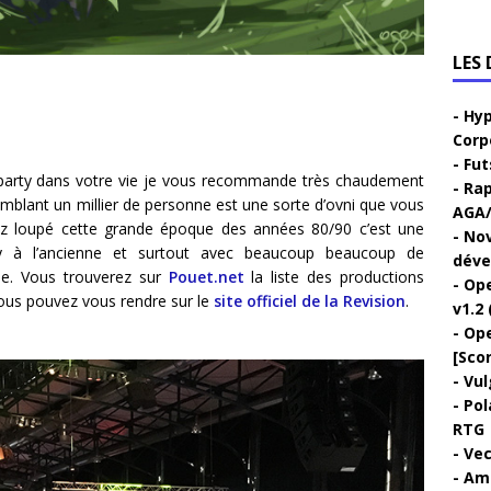
LES
Hyp
Corp
Fut
oparty dans votre vie je vous recommande très chaudement
Rap
emblant un millier de personne est une sorte d’ovni que vous
AGA/
avez loupé cette grande époque des années 80/90 c’est une
Nov
y à l’ancienne et surtout avec beaucoup beaucoup de
déve
ne. Vous trouverez sur
Pouet.net
la liste des productions
Ope
vous pouvez vous rendre sur le
site officiel de la Revision
.
v1.2 
Ope
[Sco
Vul
Pol
RTG
Vec
Ami