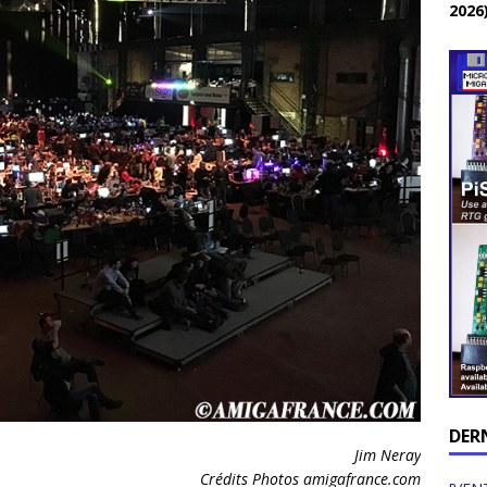
2026
DER
Jim Neray
Crédits Photos amigafrance.com