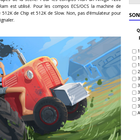
am est utilisé. Pour les compos ECS/OCS la machine de
e 512K de Chip et 512K de Slow. Non, pas d’émulateur pour
SON
ignaler.
Q
1
1
1
2
3
3
3
3
3
A