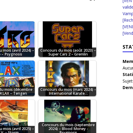
[VENT
valid
Vampi
[Rec
[VEN
[Vend
STA
 mois (avril 2024) –
Concours du mois (août 2023) –
o – Psygnosis
Super Cars 2 – Gremlin
Memb
Aucun
Stat
Sujet
Dern
du mois (décembre
Concours du mois (mars 2024) –
 KLAX – Tengen
International Karate…
Concours du mois (septembre
 mois (avril 2025) –
2024) – Blood Money -
I.V. – Storm…
Psygnosis