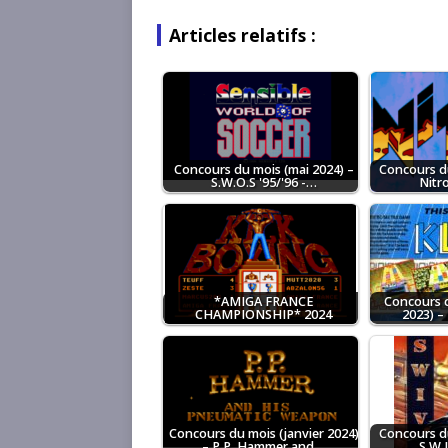
Articles relatifs :
Concours du mois (mai 2024) –
Concours du
S.W.O.S '95/'96 -…
Nitr
*AMIGA FRANCE
Concours 
CHAMPIONSHIP* 2024
2023) –
Concours du mois (janvier 2024)
Concours du
– P.P. Hammer and…
S.W.