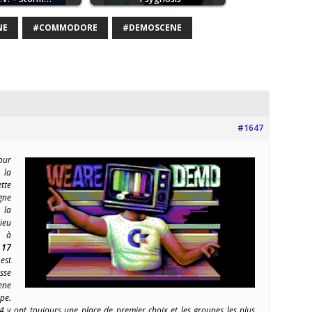
NE
#COMMODORE
#DEMOSCENE
#1647
our
 la
te
gne
 la
ieu
 à
 17
est
sse
ene
pe.
 y ont toujours une place de premier choix et les groupes les plus