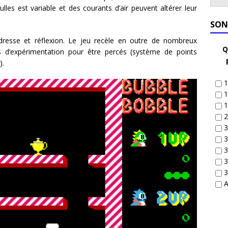
lles est variable et des courants d’air peuvent altérer leur
SON
dresse et réflexion. Le jeu recèle en outre de nombreux
Q
s d’expérimentation pour être percés (système de points
).
1
1
1
2
3
3
3
3
3
A