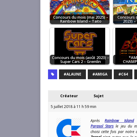
Concours du mois (mai 2025) –
Concours 
Rainbow Island – Taito
2023) –
Concours du mois (août 2023) –
*AM
Super Cars 2 – Gremlin
CHAMPI
#ALAUNE
#AMIGA
#C64
Créateur
Sujet
5 juillet 2018 à 11 h 59 min
Après
Rainbow Island
Parasol Stars
le jeu du m
choisi cette fois par notre 