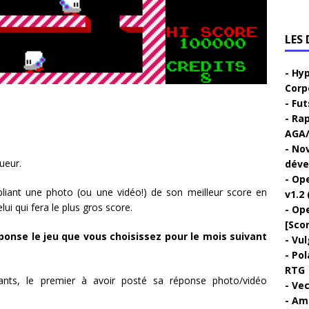
LES
Hyp
Corp
Fut
Rap
AGA/
Nov
ueur.
déve
Ope
liant une photo (ou une vidéo!) de son meilleur score en
v1.2 
lui qui fera le plus gros score.
Ope
[Sco
ponse le jeu que vous choisissez pour le mois suivant
Vul
Pol
RTG
pants, le premier à avoir posté sa réponse photo/vidéo
Vec
Ami