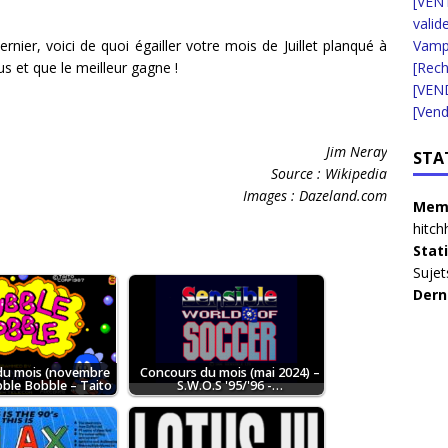
[VENT
valid
nier, voici de quoi égailler votre mois de Juillet planqué à
Vampi
us et que le meilleur gagne !
[Rec
[VEN
[Vend
Jim Neray
STA
Source : Wikipedia
Images : Dazeland.com
Memb
hitch
Stat
Sujet
Dern
du mois (novembre
Concours du mois (mai 2024) –
bble Bobble – Taito
S.W.O.S '95/'96 -…