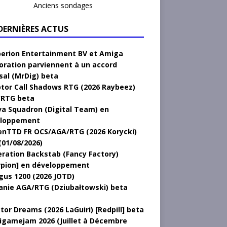
Anciens sondages
 DERNIÈRES ACTUS
erion Entertainment BV et Amiga
oration parviennent à un accord
sal (MrDig) beta
tor Call Shadows RTG (2026 Raybeez)
RTG beta
a Squadron (Digital Team) en
loppement
nTTD FR OCS/AGA/RTG (2026 Korycki)
(01/08/2026)
ration Backstab (Fancy Factory)
rpion] en développement
gus 1200 (2026 JOTD)
anie AGA/RTG (Dziubałtowski) beta
tor Dreams (2026 LaGuiri) [Redpill] beta
gamejam 2026 (Juillet à Décembre