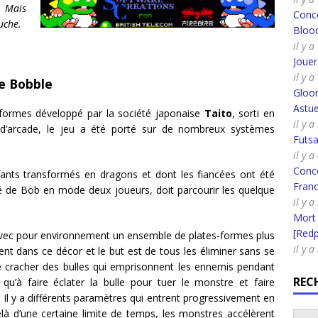
 Mais
Conco
uche.
Bloo
il y 
Joue
il y 
le Bobble
Gloo
Astue
-formes développé par la société japonaise
Taito
, sorti en
il y 
e d’arcade, le jeu a été porté sur de nombreux systèmes
Futsa
il y 
Conco
nts transformés en dragons et dont les fiancées ont été
Fran
é de Bob en mode deux joueurs, doit parcourir les quelque
il y a
Mort
[Redpi
vec pour environnement un ensemble de plates-formes plus
il y 
t dans ce décor et le but est de tous les éliminer sans se
de cracher des bulles qui emprisonnent les ennemis pendant
REC
 qu’à faire éclater la bulle pour tuer le monstre et faire
e. Il y a différents paramètres qui entrent progressivement en
elà d’une certaine limite de temps, les monstres accélèrent