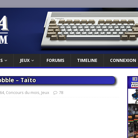
ES
JEUX
FORUMS
TIMELINE
CONNEXION
bble – Taïto
64
,
Concours du mois
,
Jeux
78