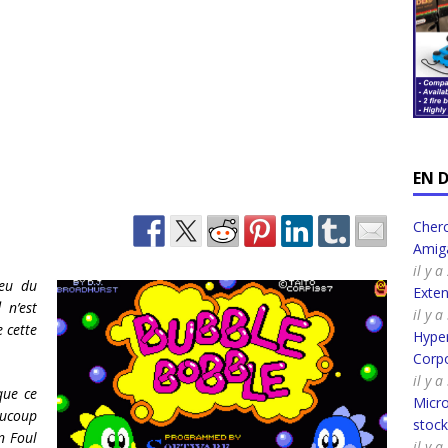
EN 
Cherc
Amig
il y 
eu du
Exte
l
n’est
il y 
 cette
Hyper
Corpo
il y 
que ce
Micro
aucoup
stoc
n Foul
il y 