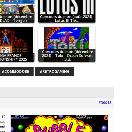
du mois (décembre
Concours du mois (août 2024) –
 KLAX – Tengen
Lotus III The…
Concours du mois (décembre
IGA FRANCE
2024) – Toki – Ocean Sofware
ONSHIP* 2025
Ltd.
#COMMODORE
#RETROGAMING
#30018
et
ois
ami