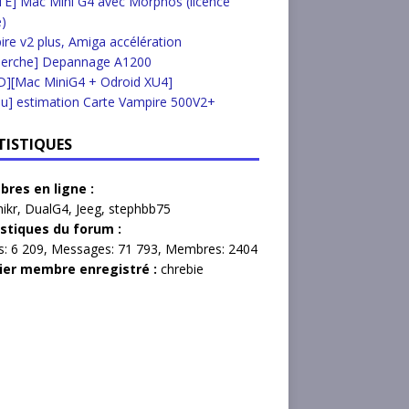
E] Mac Mini G4 avec Morphos (licence
e)
re v2 plus, Amiga accélération
herche] Depannage A1200
D][Mac MiniG4 + Odroid XU4]
u] estimation Carte Vampire 500V2+
TISTIQUES
res en ligne :
hikr
,
DualG4
,
Jeeg
,
stephbb75
istiques du forum :
s:
6 209,
Messages:
71 793,
Membres:
2404
ier membre enregistré :
chrebie