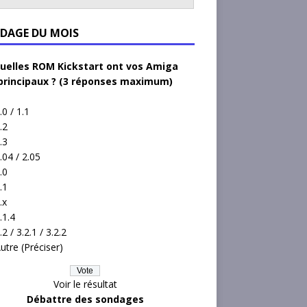
DAGE DU MOIS
uelles ROM Kickstart ont vos Amiga
principaux ? (3 réponses maximum)
.0 / 1.1
.2
.3
.04 / 2.05
.0
.1
.x
.1.4
.2 / 3.2.1 / 3.2.2
utre (Préciser)
Voir le résultat
Débattre des sondages