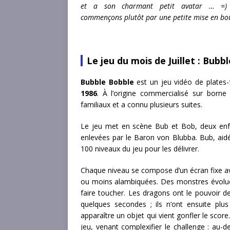
et a son charmant petit avatar … =)
commençons plutôt par une petite mise en bo
Le jeu du mois de Juillet : Bubb
Bubble Bobble
est un jeu vidéo de plates
1986
. À l’origine commercialisé sur born
familiaux et a connu plusieurs suites.
Le jeu met en scène Bub et Bob, deux enfa
enlevées par le Baron von Blubba. Bub, aid
100 niveaux du jeu pour les délivrer.
Chaque niveau se compose d’un écran fixe a
ou moins alambiquées. Des monstres évoluen
faire toucher. Les dragons ont le pouvoir 
quelques secondes ; ils n’ont ensuite plus
apparaître un objet qui vient gonfler le scor
jeu, venant complexifier le challenge : au-d