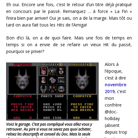
Eh oui. Encore une fois, c’est le retour d’un titre déjà pratiqué
en concours par le passé. Remarquez … à force « La Fin »
finira bien par arriver! Oui je sais, on a de la marge. Mais tôt ou
tard on aura fait tous les Hits de l’Amiga!
Bon d’ici là, on a de quoi faire. Mais une fois de temps en
temps si on a envie de se refaire un vieux Hit du passé,
pourquoi se priver?
Alors à
l’époque,
c’est à dire
novembre
2019
, c’est
mon
confrère
@doc-
holliday
Voici le garage. C’est pas compliqué vous allez vous y
(absent
retrouver. Au pire si vous ne savez pas quoi acheter,
depuis trop
relisez les descriptifs et conseil du Doc. Mais la seule