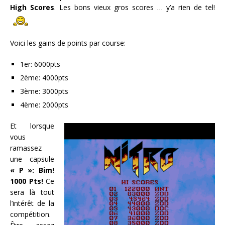
High Scores
. Les bons vieux gros scores … y’a rien de tel!
Voici les gains de points par course:
1er: 6000pts
2ème: 4000pts
3ème: 3000pts
4ème: 2000pts
Et lorsque
vous
ramassez
une capsule
« P »: Bim!
1000 Pts!
Ce
sera là tout
l’intérêt de la
compétition.