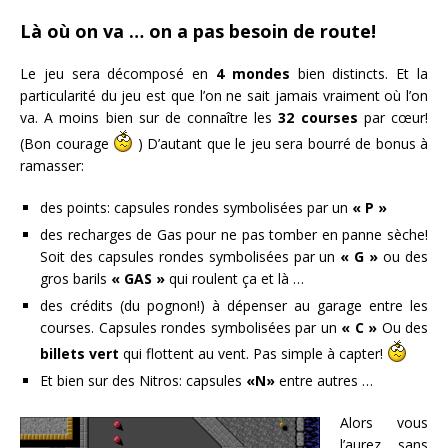
Là où on va … on a pas besoin de route!
Le jeu sera décomposé en
4 mondes
bien distincts. Et la
particularité du jeu est que l’on ne sait jamais vraiment où l’on
va. A moins bien sur de connaître les
32 courses
par cœur!
(Bon courage
) D’autant que le jeu sera bourré de bonus à
ramasser:
des points: capsules rondes symbolisées par un
« P »
des recharges de Gas pour ne pas tomber en panne sèche!
Soit des capsules rondes symbolisées par un
« G »
ou des
gros barils
« GAS »
qui roulent ça et là …
des crédits (du pognon!) à dépenser au garage entre les
courses. Capsules rondes symbolisées par un
« C »
Ou des
billets vert
qui flottent au vent. Pas simple à capter!
Et bien sur des Nitros: capsules
«N»
entre autres …
Alors vous
l’aurez sans