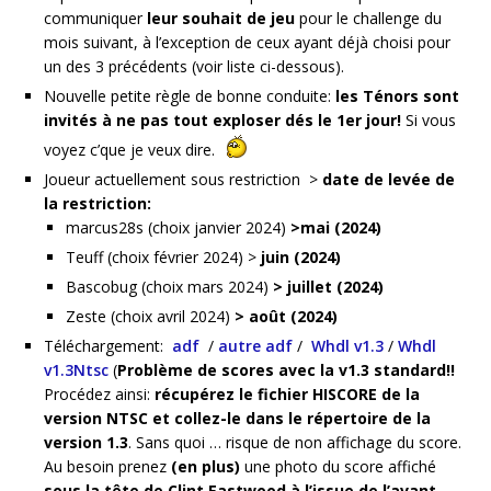
communiquer
leur souhait de jeu
pour le challenge du
mois suivant, à l’exception de ceux ayant déjà choisi pour
un des 3 précédents (voir liste ci-dessous).
Nouvelle petite règle de bonne conduite:
les Ténors sont
invités à ne pas tout exploser dés le 1er jour!
Si vous
voyez c’que je veux dire.
Joueur actuellement sous restriction >
date de levée de
la restriction:
marcus28s (choix janvier 2024)
>mai (2024)
Teuff (choix février 2024) >
juin (2024)
Bascobug (choix mars 2024)
> juillet (2024)
Zeste (choix avril 2024)
> août (2024)
Téléchargement:
adf
/
autre adf
/
Whdl v1.3
/
Whdl
v1.3Ntsc
(
Problème de scores avec la v1.3 standard!!
Procédez ainsi:
récupérez le fichier HISCORE de la
version NTSC et collez-le dans le répertoire de la
version 1.3
. Sans quoi … risque de non affichage du score.
Au besoin prenez
(en plus)
une photo du score affiché
sous la tête de Clint Eastwood à l’issue de l’avant