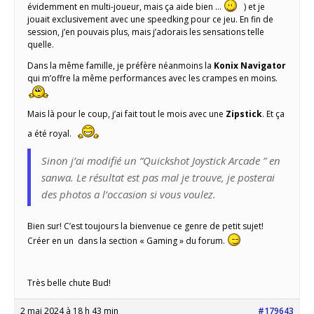
évidemment en multi-joueur, mais ça aide bien …
) et je
jouait exclusivement avec une speedking pour ce jeu. En fin de
session, j’en pouvais plus, mais j’adorais les sensations telle
quelle.
Dans la même famille, je préfère néanmoins la
Konix Navigator
qui m’offre la même performances avec les crampes en moins.
Mais là pour le coup, j’ai fait tout le mois avec une
Zipstick
. Et ça
a été royal.
Sinon j’ai modifié un “Quickshot Joystick Arcade ” en
sanwa. Le résultat est pas mal je trouve, je posterai
des photos a l’occasion si vous voulez.
Bien sur! C’est toujours la bienvenue ce genre de petit sujet!
Créer en un dans la section « Gaming » du forum.
Très belle chute Bud!
2 mai 2024 à 18 h 43 min
#179643