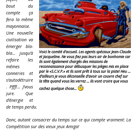
bout du
compte ça
fera la même
mayonnaise.
Une nouvelle
civilisation va
émerger bla-
Voici le comité d’accueil. Les agents spéciaux Jean-Claude
bla… jusqu’à
et Jacqueline. Ne vous fiez pas leurs air de bonhomie car
refaire les
ils sont également chargés des missions de
mêmes
reconnaissance pour débusquer les pièges mis en place
par le «S.C.V.P.» et ils sont prêt à tous sur la piste! Heu …
conneries et
d’ailleurs je vous déconseille d’avoir un couvre chef sur
s’autodétruire
la tête quand vous les verrez … ils vont croire que vous
. Pfff!… J’vous
cachez quelque chose…
jure. Que
d’énergie et
de temps perdu.
Donc, autant consacrer du temps sur ce qui compte vraiment: La
Compétition sur des vieux jeux Amiga!