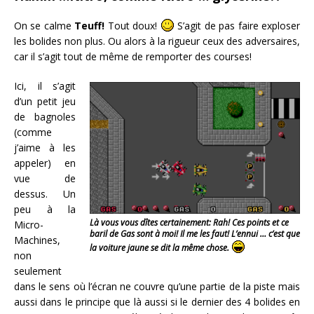
On se calme
Teuff!
Tout doux!
S’agit de pas faire exploser
les bolides non plus. Ou alors à la rigueur ceux des adversaires,
car il s’agit tout de même de remporter des courses!
Ici, il s’agit
d’un petit jeu
de bagnoles
(comme
j’aime à les
appeler) en
vue de
dessus. Un
peu à la
Là vous vous dîtes certainement: Rah! Ces points et ce
Micro-
baril de Gas sont à moi! Il me les faut! L’ennui … c’est que
Machines,
la voiture jaune se dit la même chose.
non
seulement
dans le sens où l’écran ne couvre qu’une partie de la piste mais
aussi dans le principe que là aussi si le dernier des 4 bolides en