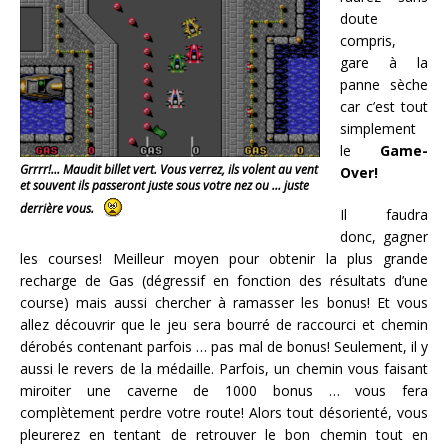
doute
compris,
gare à la
panne sèche
car c’est tout
simplement
le
Game-
Grrrr!… Maudit billet vert. Vous verrez, ils volent au vent
Over!
et souvent ils passeront juste sous votre nez ou … juste
derrière vous.
Il faudra
donc, gagner
les courses! Meilleur moyen pour obtenir la plus grande
recharge de Gas (dégressif en fonction des résultats d’une
course) mais aussi chercher à ramasser les bonus! Et vous
allez découvrir que le jeu sera bourré de raccourci et chemin
dérobés contenant parfois … pas mal de bonus! Seulement, il y
aussi le revers de la médaille. Parfois, un chemin vous faisant
miroiter une caverne de 1000 bonus … vous fera
complètement perdre votre route! Alors tout désorienté, vous
pleurerez en tentant de retrouver le bon chemin tout en