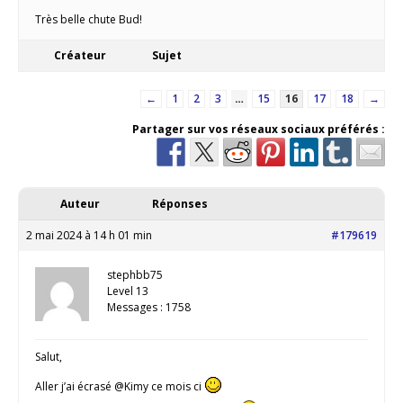
Très belle chute Bud!
Créateur
Sujet
←
1
2
3
…
15
16
17
18
→
Partager sur vos réseaux sociaux préférés :
Auteur
Réponses
2 mai 2024 à 14 h 01 min
#179619
stephbb75
Level 13
Messages : 1758
Salut,
Aller j’ai écrasé @Kimy ce mois ci