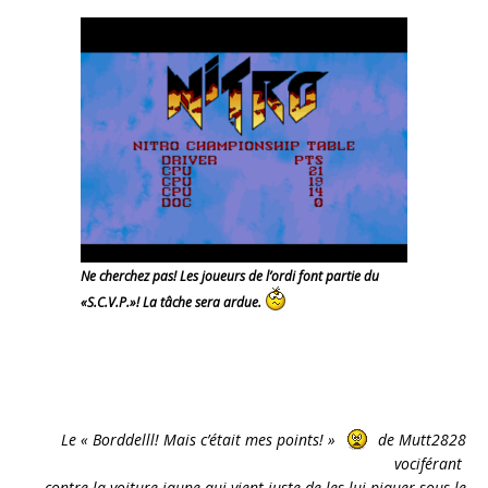
Ne cherchez pas! Les joueurs de l’ordi font partie du
«S.C.V.P.»! La tâche sera ardue.
Le « Borddelll! Mais c’était mes points! »
de Mutt2828
vociférant
contre la voiture jaune qui vient juste de les lui piquer sous le