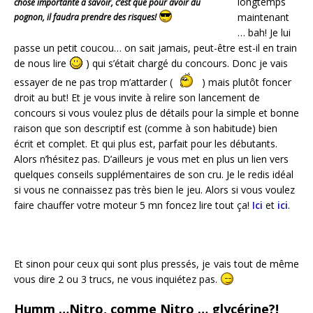
longtemps
chose importante à savoir, c’est que pour avoir du
maintenant
pognon, il faudra prendre des risques!
… bah! Je lui
passe un petit coucou… on sait jamais, peut-être est-il en train
de nous lire
) qui s’était chargé du concours. Donc je vais
essayer de ne pas trop m’attarder (
) mais plutôt foncer
droit au but! Et je vous invite à relire son lancement de
concours si vous voulez plus de détails pour la simple et bonne
raison que son descriptif est (comme à son habitude) bien
écrit et complet. Et qui plus est, parfait pour les débutants.
Alors n’hésitez pas. D’ailleurs je vous met en plus un lien vers
quelques conseils supplémentaires de son cru. Je le redis idéal
si vous ne connaissez pas très bien le jeu. Alors si vous voulez
faire chauffer votre moteur 5 mn foncez lire tout ça!
Ici
et
ici
.
Et sinon pour ceux qui sont plus pressés, je vais tout de même
vous dire 2 ou 3 trucs, ne vous inquiétez pas.
Humm …Nitro, comme Nitro … glycérine?!