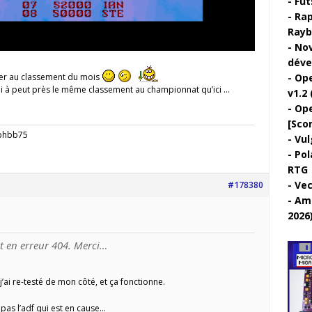
Fut
Rap
Rayb
Nov
déve
ier au classement du mois
Ope
j’ai à peut près le même classement au championnat qu’ici …
v1.2 
Ope
[Sco
ephbb75
Vul
Pol
RTG
Vec
#178380
Ami
2026
st en erreur 404. Merci…
j’ai re-testé de mon côté, et ça fonctionne.
 pas l’adf qui est en cause…