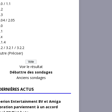
.0 / 1.1
.2
.3
.04 / 2.05
.0
.1
.x
.1.4
.2 / 3.2.1 / 3.2.2
utre (Préciser)
Voir le résultat
Débattre des sondages
Anciens sondages
 DERNIÈRES ACTUS
erion Entertainment BV et Amiga
oration parviennent à un accord