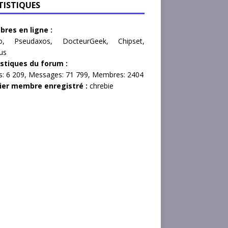
TISTIQUES
res en ligne :
o
,
Pseudaxos
,
DocteurGeek
,
Chipset
,
rus
istiques du forum :
s:
6 209,
Messages:
71 799,
Membres:
2404
ier membre enregistré :
chrebie