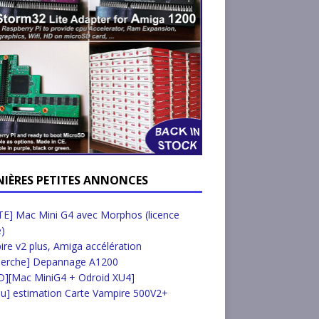
NIÈRES PETITES ANNONCES
E] Mac Mini G4 avec Morphos (licence
e)
re v2 plus, Amiga accélération
herche] Depannage A1200
D][Mac MiniG4 + Odroid XU4]
u] estimation Carte Vampire 500V2+