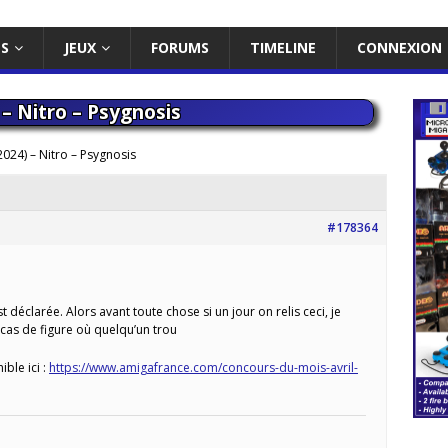
ES
JEUX
FORUMS
TIMELINE
CONNEXION
 – Nitro – Psygnosis
024) – Nitro – Psygnosis
#178364
t déclarée. Alors avant toute chose si un jour on relis ceci, je
cas de figure où quelqu’un trou
ible ici :
https://www.amigafrance.com/concours-du-mois-avril-