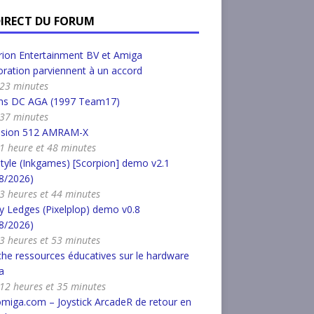
DIRECT DU FORUM
ion Entertainment BV et Amiga
ration parviennent à un accord
a 23 minutes
s DC AGA (1997 Team17)
a 37 minutes
nsion 512 AMRAM-X
a 1 heure et 48 minutes
tyle (Inkgames) [Scorpion] demo v2.1
8/2026)
a 3 heures et 44 minutes
 Ledges (Pixelplop) demo v0.8
8/2026)
a 3 heures et 53 minutes
he ressources éducatives sur le hardware
a
a 12 heures et 35 minutes
miga.com – Joystick ArcadeR de retour en