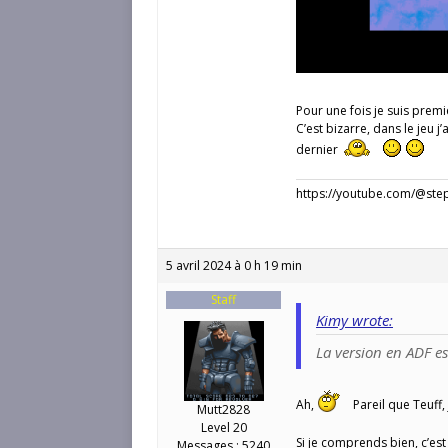
Pour une fois je suis prem
C’est bizarre, dans le jeu 
dernier
https://youtube.com/@st
5 avril 2024 à 0 h 19 min
Staff
Kimy wrote:
La version en ADF e
Ah,
Pareil que Teuff, 
Mutt2828
Level 20
Si je comprends bien, c’est
Messages : 5240