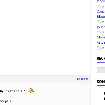
stoc
il y 
Conco
Bloo
il y a
Joue
il y a
Gloo
Astue
il y 
REC
#178373
SON
my
, je viens de la DL
Q
A500plus