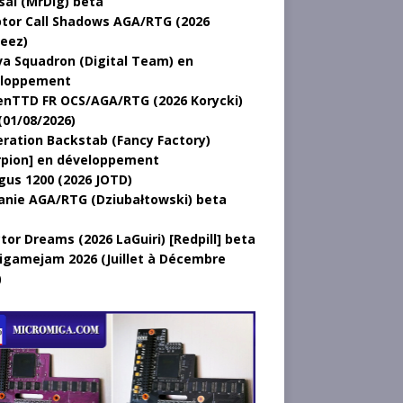
sal (MrDig) beta
tor Call Shadows AGA/RTG (2026
eez)
a Squadron (Digital Team) en
loppement
nTTD FR OCS/AGA/RTG (2026 Korycki)
(01/08/2026)
ration Backstab (Fancy Factory)
rpion] en développement
gus 1200 (2026 JOTD)
anie AGA/RTG (Dziubałtowski) beta
tor Dreams (2026 LaGuiri) [Redpill] beta
gamejam 2026 (Juillet à Décembre
)