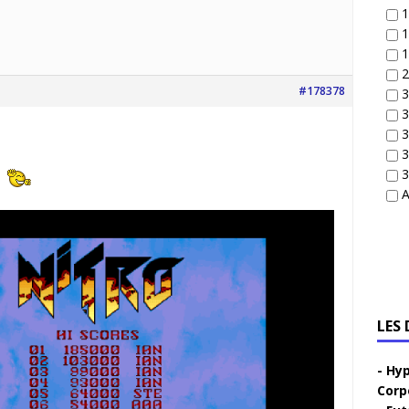
1
1
1
2
#178378
3
3
3
3
3
A
LES
Hyp
Corp