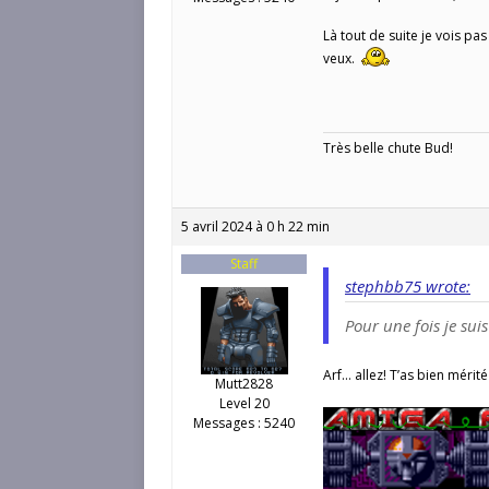
Là tout de suite je vois pas 
veux.
Très belle chute Bud!
5 avril 2024 à 0 h 22 min
Staff
stephbb75 wrote:
Pour une fois je su
Arf… allez! T’as bien mérit
Mutt2828
Level 20
Messages : 5240