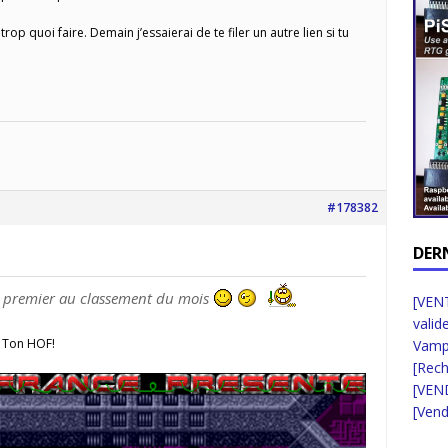
trop quoi faire. Demain j’essaierai de te filer un autre lien si tu
#178382
DER
is premier au classement du mois
[VENT
valid
é Ton HOF!
Vampi
[Rec
[VEN
[Vend