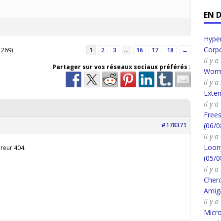
EN 
Hyper
Corpo
 269)
1
2
3
…
16
17
18
→
il y 
Partager sur vos réseaux sociaux préférés :
Worm
il y 
Exte
il y 
Frees
#178371
(06/0
il y 
Loony
rreur 404.
(05/0
il y 
Cherc
Amig
il y 
Micro