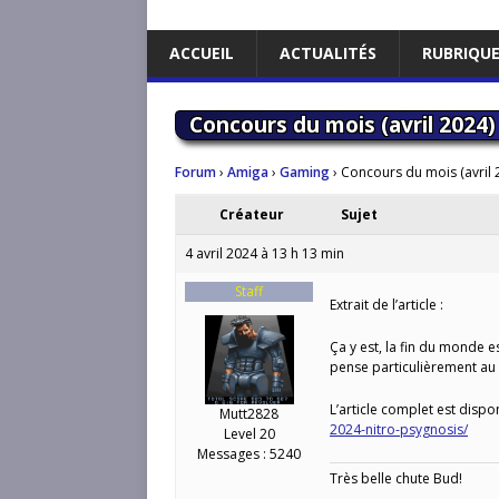
ACCUEIL
ACTUALITÉS
RUBRIQU
Concours du mois (avril 2024)
Forum
›
Amiga
›
Gaming
›
Concours du mois (avril 2
Créateur
Sujet
4 avril 2024 à 13 h 13 min
Staff
Extrait de l’article :
Ça y est, la fin du monde es
pense particulièrement au 
L’article complet est dispon
Mutt2828
2024-nitro-psygnosis/
Level 20
Messages : 5240
Très belle chute Bud!