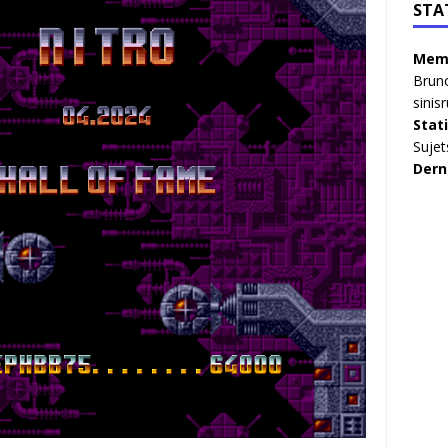
STA
Memb
Brun
sinis
Stat
Sujet
Dern