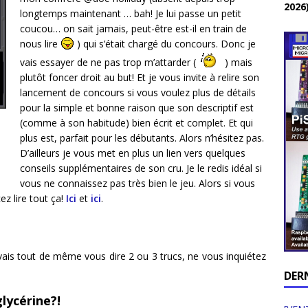
2026
longtemps maintenant … bah! Je lui passe un petit
coucou… on sait jamais, peut-être est-il en train de
nous lire
) qui s’était chargé du concours. Donc je
vais essayer de ne pas trop m’attarder (
) mais
plutôt foncer droit au but! Et je vous invite à relire son
lancement de concours si vous voulez plus de détails
pour la simple et bonne raison que son descriptif est
(comme à son habitude) bien écrit et complet. Et qui
plus est, parfait pour les débutants. Alors n’hésitez pas.
D’ailleurs je vous met en plus un lien vers quelques
conseils supplémentaires de son cru. Je le redis idéal si
vous ne connaissez pas très bien le jeu. Alors si vous
z lire tout ça!
Ici
et
ici
.
 vais tout de même vous dire 2 ou 3 trucs, ne vous inquiétez
DER
ycérine?!