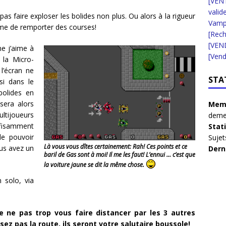
[VENT
valid
pas faire exploser les bolides non plus. Ou alors à la rigueur
Vampi
même de remporter des courses!
[Rec
[VEN
me j’aime à
[Vend
 la Micro-
l’écran ne
STA
si dans le
bolides en
sera alors
Memb
ltijoueurs
deme
ffisamment
Stat
de pouvoir
Sujet
Là vous vous dîtes certainement: Rah! Ces points et ce
us avez un
Dern
baril de Gas sont à moi! Il me les faut! L’ennui … c’est que
la voiture jaune se dit la même chose.
 solo, via
e ne pas trop vous faire distancer par les 3 autres
z pas la route, ils seront votre salutaire boussole!