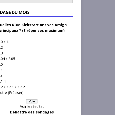
DAGE DU MOIS
uelles ROM Kickstart ont vos Amiga
principaux ? (3 réponses maximum)
.0 / 1.1
.2
.3
.04 / 2.05
.0
.1
.x
.1.4
.2 / 3.2.1 / 3.2.2
utre (Préciser)
Voir le résultat
Débattre des sondages