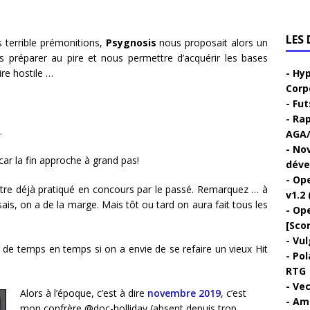
LES
s terrible prémonitions,
Psygnosis
nous proposait alors un
s préparer au pire et nous permettre d’acquérir les bases
ire hostile …
Hyp
Corp
Fut
Rap
.
AGA/
Nov
ar la fin approche à grand pas!
déve
Ope
 titre déjà pratiqué en concours par le passé. Remarquez … à
v1.2 
e sais, on a de la marge. Mais tôt ou tard on aura fait tous les
Ope
[Sco
Vul
is de temps en temps si on a envie de se refaire un vieux Hit
Pol
RTG
Vec
Alors à l’époque, c’est à dire
novembre 2019
, c’est
Ami
mon confrère
@doc-holliday
(absent depuis trop