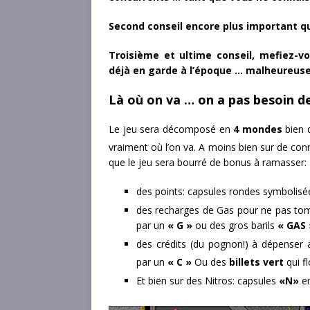
Second conseil encore plus important que
Troisième et ultime conseil, mefiez-
déjà en garde à l’époque … malheureus
Là où on va … on a pas besoin d
Le jeu sera décomposé en
4 mondes
bien d
vraiment où l’on va. A moins bien sur de con
que le jeu sera bourré de bonus à ramasser:
des points: capsules rondes symbolisé
des recharges de Gas pour ne pas tom
par un
« G »
ou des gros barils
« GAS 
des crédits (du pognon!) à dépenser 
par un
« C »
Ou des
billets vert
qui f
Et bien sur des Nitros: capsules
«N»
en