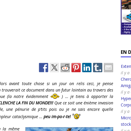
EN 
Exte
il y 
Cherc
ors avant toute chose si un jour on relis ceci, je pense
Amig
n trouverait ce document dans un futur lointain au travers des
il y 
chue (la notre évidemment
) … je tiens à apporter la
Hyper
CLENCHE LA FIN DU MONDE!!!
Que ce soit une énième invasion
Corpo
, une pénurie de p’tits pois ou je ne sais encore quelle
il y 
ampleur cataclysmique …
peu im-po-r-te!
Micro
stoc
ra la même
il y 