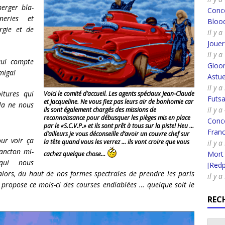
erger bla-
Conco
neries et
Bloo
ergie et de
il y 
Joue
il y 
qui compte
Gloo
miga!
Astue
il y a
itures qui
Voici le comité d’accueil. Les agents spéciaux Jean-Claude
Futsa
et Jacqueline. Ne vous fiez pas leurs air de bonhomie car
la ne nous
il y a
ils sont également chargés des missions de
reconnaissance pour débusquer les pièges mis en place
Conco
par le «S.C.V.P.» et ils sont prêt à tous sur la piste! Heu …
Fran
d’ailleurs je vous déconseille d’avoir un couvre chef sur
our voir ça
la tête quand vous les verrez … ils vont croire que vous
il y a
lancton mi-
Mort
cachez quelque chose…
 qui nous
[Redpi
lors, du haut de nos formes spectrales de prendre les paris
il y a
propose ce mois-ci des courses endiablées … quelque soit le
REC