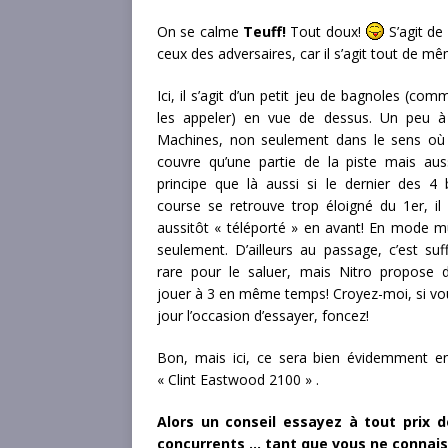
On se calme
Teuff!
Tout doux!
S’agit de 
ceux des adversaires, car il s’agit tout de 
Ici, il s’agit d’un petit jeu de bagnoles (com
les appeler) en vue de dessus. Un peu à
Machines, non seulement dans le sens où 
couvre qu’une partie de la piste mais aus
principe que là aussi si le dernier des 4 
course se retrouve trop éloigné du 1er, il 
aussitôt « téléporté » en avant! En mode mu
seulement. D’ailleurs au passage, c’est su
rare pour le saluer, mais Nitro propose 
jouer à 3 en même temps! Croyez-moi, si vo
jour l’occasion d’essayer, foncez!
Bon, mais ici, ce sera bien évidemment en
« Clint Eastwood 2100 » .
Alors un conseil essayez à tout prix d
concurrents … tant que vous ne connaisse