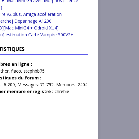
E] Mac Mini G4 avec Morphos (licence
e)
re v2 plus, Amiga accélération
herche] Depannage A1200
D][Mac MiniG4 + Odroid XU4]
u] estimation Carte Vampire 500V2+
TISTIQUES
res en ligne :
ther
,
flaco
,
stephbb75
istiques du forum :
s:
6 209,
Messages:
71 792,
Membres:
2404
ier membre enregistré :
chrebie