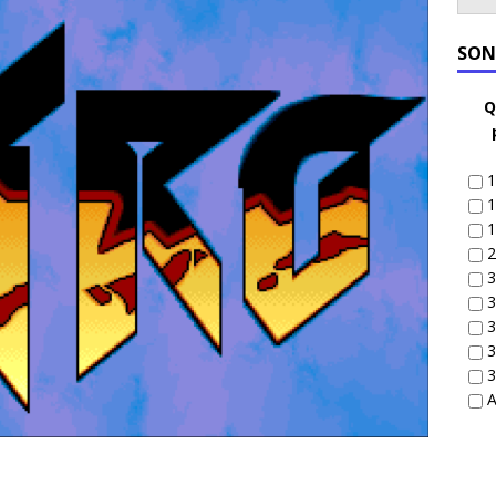
SON
Q
1
1
1
2
3
3
3
3
3
A