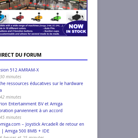
DIRECT DU FORUM
nsion 512 AMRAM-X
a 30 minutes
he ressources éducatives sur le hardware
a
a 42 minutes
ion Entertainment BV et Amiga
ration parviennent à un accord
a 45 minutes
miga.com – Joystick ArcadeR de retour en
k | Amiga 500 8MB + IDE
a 6 heures et 25 minutes