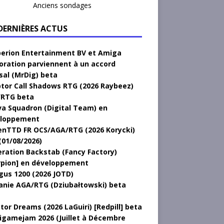
Anciens sondages
 DERNIÈRES ACTUS
erion Entertainment BV et Amiga
oration parviennent à un accord
sal (MrDig) beta
tor Call Shadows RTG (2026 Raybeez)
RTG beta
a Squadron (Digital Team) en
loppement
nTTD FR OCS/AGA/RTG (2026 Korycki)
(01/08/2026)
ration Backstab (Fancy Factory)
rpion] en développement
gus 1200 (2026 JOTD)
anie AGA/RTG (Dziubałtowski) beta
tor Dreams (2026 LaGuiri) [Redpill] beta
gamejam 2026 (Juillet à Décembre