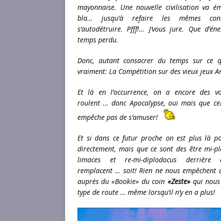
mayonnaise. Une nouvelle civilisation va ém
bla… jusqu’à refaire les mêmes con
s’autodétruire. Pfff!… J’vous jure. Que d’én
temps perdu.
Donc, autant consacrer du temps sur ce 
vraiment: La Compétition sur des vieux jeux A
Et là en l’occurrence, on a encore des vo
roulent … donc Apocalypse, oui mais que ce
empêche pas de s’amuser!
Et si dans ce futur proche on est plus là p
directement, mais que ce sont des être mi-p
limaces et re-mi-diplodocus derrière
remplacent … soit! Rien ne nous empêchent a
auprès du «Bookie» du coin
«Zeste»
qui nous 
type de route … même lorsqu’il n’y en a plus!