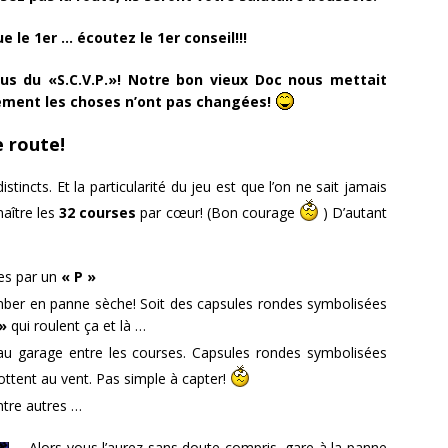
 le 1er … écoutez le 1er conseil!!!
vous du
«S.C.V.P.»! Notre bon vieux Doc nous mettait
ement les choses n’ont pas changées!
e route!
istincts. Et la particularité du jeu est que l’on ne sait jamais
naître les
32 courses
par cœur! (Bon courage
) D’autant
es par un
« P »
ber en panne sèche! Soit des capsules rondes symbolisées
»
qui roulent ça et là …
au garage entre les courses. Capsules rondes symbolisées
lottent au vent. Pas simple à capter!
tre autres …
Alors vous l’aurez sans doute compris, gare à la panne