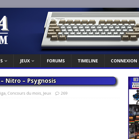
ES
JEUX
FORUMS
TIMELINE
CONNEXION
 – Nitro – Psygnosis
iga
,
Concours du mois
,
Jeux
269