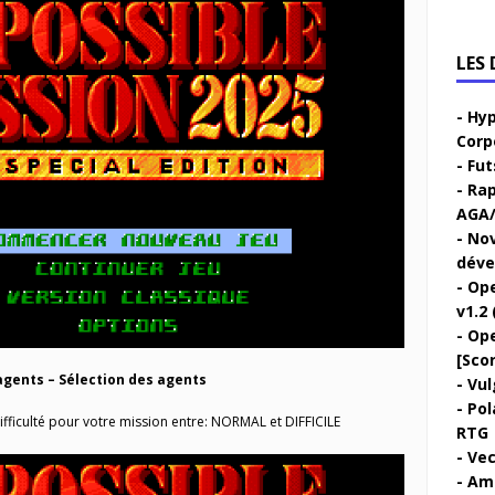
LES
Hyp
Corp
Fut
Rap
AGA/
Nov
déve
Ope
v1.2 
Ope
[Sco
agents – Sélection des agents
Vul
Pol
fficulté pour votre mission entre: NORMAL et DIFFICILE
RTG
Vec
Ami