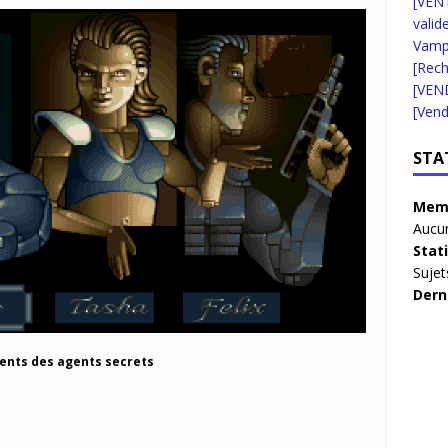
[VENT
valid
Vampi
[Rec
[VEN
[Vend
STA
Memb
Aucun
Stat
Sujet
Dern
ents des agents secrets