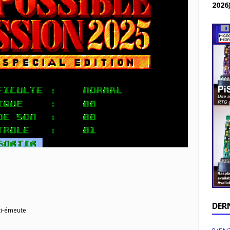
2026
DER
ti-émeute