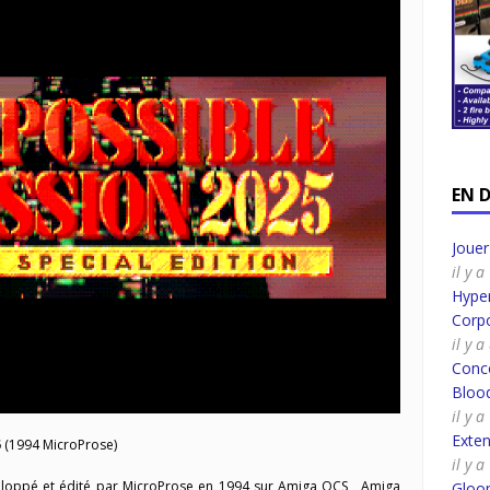
EN 
Joue
il y 
Hyper
Corpo
il y 
Conco
Bloo
il y 
Exte
5
(1994 MicroProse)
il y 
eloppé et édité par MicroProse en 1994 sur Amiga OCS , Amiga
Gloo