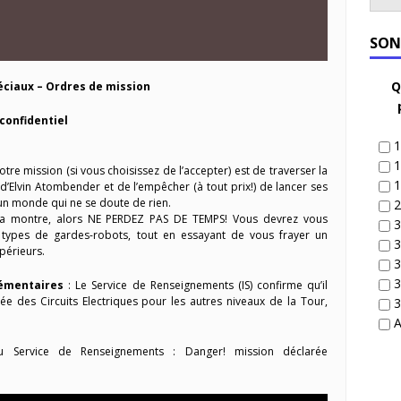
SON
Q
éciaux – Ordres de mission
onfidentiel
1
1
votre mission (si vous choisissez de l’accepter) est de traverser la
1
’Elvin Atombender et de l’empêcher (à tout prix!) de lancer ses
un monde qui ne se doute de rien.
2
 la montre, alors NE PERDEZ PAS DE TEMPS! Vous devrez vous
3
types de gardes-robots, tout en essayant de vous frayer un
3
périeurs.
3
3
émentaires
: Le Service de Renseignements (IS) confirme qu’il
ée des Circuits Electriques pour les autres niveaux de la Tour,
3
A
 du Service de Renseignements : Danger! mission déclarée