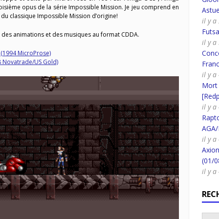
troisième opus de la série Impossible Mission. Je jeu comprend en
Astue
du classique Impossible Mission d’origine!
il y 
Futsa
 des animations et des musiques au format CDDA.
il y 
Conco
 (1994 MicroProse)
8 Novatrade/US Gold)
Fran
il y 
Mort
[Redpi
il y 
Rapt
AGA/
il y 
Axion
(01/0
il y 
REC