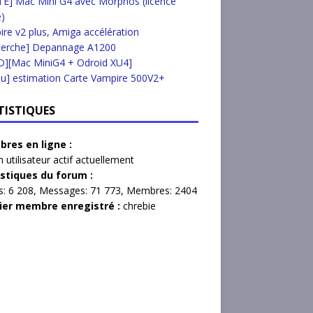
E] Mac Mini G4 avec Morphos (licence
e)
re v2 plus, Amiga accélération
herche] Depannage A1200
D][Mac MiniG4 + Odroid XU4]
u] estimation Carte Vampire 500V2+
TISTIQUES
res en ligne :
 utilisateur actif actuellement
istiques du forum :
s:
6 208,
Messages:
71 773,
Membres:
2404
ier membre enregistré :
chrebie