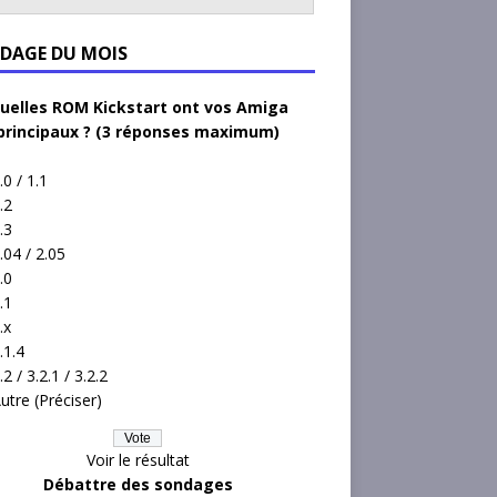
DAGE DU MOIS
uelles ROM Kickstart ont vos Amiga
principaux ? (3 réponses maximum)
.0 / 1.1
.2
.3
.04 / 2.05
.0
.1
.x
.1.4
.2 / 3.2.1 / 3.2.2
utre (Préciser)
Voir le résultat
Débattre des sondages