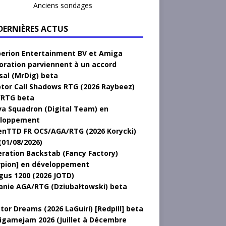
Anciens sondages
 DERNIÈRES ACTUS
erion Entertainment BV et Amiga
oration parviennent à un accord
sal (MrDig) beta
tor Call Shadows RTG (2026 Raybeez)
RTG beta
a Squadron (Digital Team) en
loppement
nTTD FR OCS/AGA/RTG (2026 Korycki)
(01/08/2026)
ration Backstab (Fancy Factory)
rpion] en développement
gus 1200 (2026 JOTD)
anie AGA/RTG (Dziubałtowski) beta
tor Dreams (2026 LaGuiri) [Redpill] beta
gamejam 2026 (Juillet à Décembre