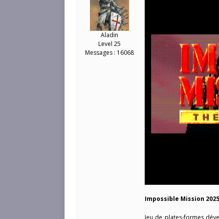
Aladin
Level 25
Messages : 16068
Impossible Mission 202
Jeu de plates-formes dév