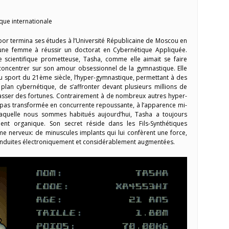
que internationale
bor termina ses études à l’Université Républicaine de Moscou en
 jeune femme à réussir un doctorat en Cybernétique Appliquée.
 scientifique prometteuse, Tasha, comme elle aimait se faire
oncentrer sur son amour obsessionnel de la gymnastique. Elle
u sport du 21ème siècle, l’hyper-gymnastique, permettant à des
 plan cybernétique, de s’affronter devant plusieurs millions de
masser des fortunes. Contrairement à de nombreux autres hyper-
 pas transformée en concurrente repoussante, à l’apparence mi-
aquelle nous sommes habitués aujourd’hui, Tasha a toujours
nt organique. Son secret réside dans les Fils-Synthétiques
e nerveux: de minuscules implants qui lui confèrent une force,
é induites électroniquement et considérablement augmentées.