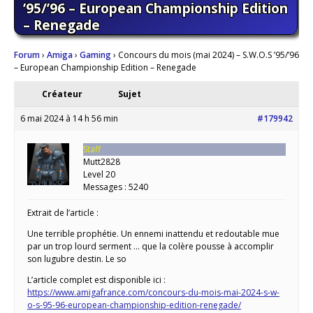
’95/’96 – European Championship Edition
– Renegade
Forum
›
Amiga
›
Gaming
›
Concours du mois (mai 2024) – S.W.O.S ’95/’96
– European Championship Edition – Renegade
Créateur
Sujet
6 mai 2024 à 14 h 56 min
#179942
Staff
Mutt2828
Level 20
Messages : 5240
Extrait de l’article :
Une terrible prophétie. Un ennemi inattendu et redoutable mue
par un trop lourd serment … que la colère pousse à accomplir
son lugubre destin. Le so
L’article complet est disponible ici :
https://www.amigafrance.com/concours-du-mois-mai-2024-s-w-
o-s-95-96-european-championship-edition-renegade/