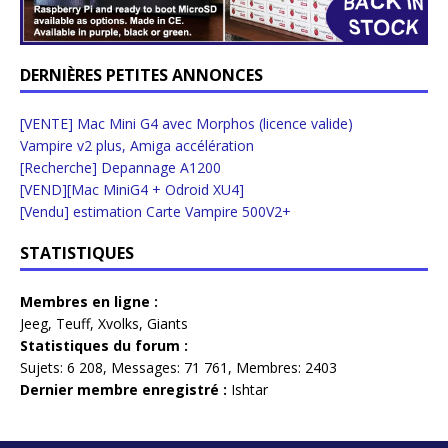
DERNIÈRES PETITES ANNONCES
[VENTE] Mac Mini G4 avec Morphos (licence valide)
Vampire v2 plus, Amiga accélération
[Recherche] Depannage A1200
[VEND][Mac MiniG4 + Odroid XU4]
[Vendu] estimation Carte Vampire 500V2+
STATISTIQUES
Membres en ligne :
Jeeg
,
Teuff
,
Xvolks
,
Giants
Statistiques du forum :
Sujets:
6 208,
Messages:
71 761,
Membres:
2403
Dernier membre enregistré :
Ishtar