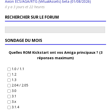
Axion ECS/AGA/RTG (VirtualAssets) beta (01/08/2026)
il y a 3 jours et 22 heures
RECHERCHER SUR LE FORUM
SONDAGE DU MOIS
Quelles ROM Kickstart ont vos Amiga principaux ? (3
réponses maximum)
1.0 / 1.1
1.2
1.3
2.04 / 2.05
3.0
3.1
3.x
3.1.4