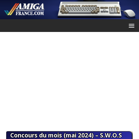
Concours du mois (mai 2024) – S.W.O.S