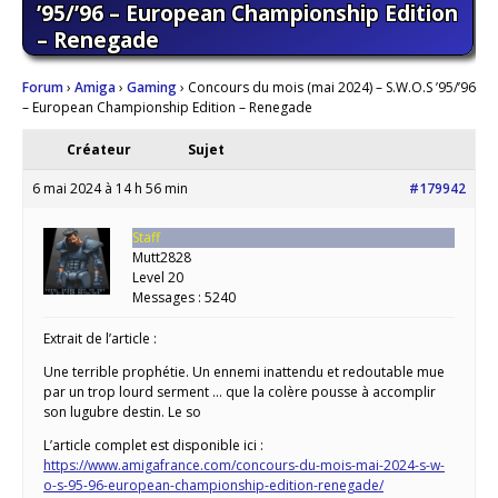
’95/’96 – European Championship Edition
– Renegade
Forum
›
Amiga
›
Gaming
›
Concours du mois (mai 2024) – S.W.O.S ’95/’96
– European Championship Edition – Renegade
Créateur
Sujet
6 mai 2024 à 14 h 56 min
#179942
Staff
Mutt2828
Level 20
Messages : 5240
Extrait de l’article :
Une terrible prophétie. Un ennemi inattendu et redoutable mue
par un trop lourd serment … que la colère pousse à accomplir
son lugubre destin. Le so
L’article complet est disponible ici :
https://www.amigafrance.com/concours-du-mois-mai-2024-s-w-
o-s-95-96-european-championship-edition-renegade/