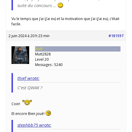
suite du concours …
Vu le temps que j’ai (j’ai eu) et la motivation que j’ai (j’ai eu), c’était
facile.
2 juin 2024 à 20 h 23 min
#181597
Staff
Mutt2828
Level 20
Messages : 5240
thief wrote:
C’est QWAK ?
Coin!
Et encore Bien joué!
stephbb75 wrote: