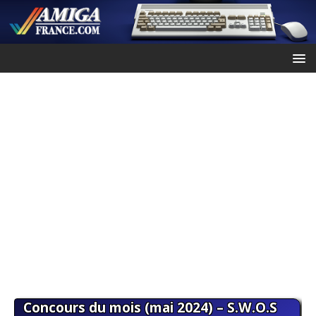
Concours du mois (mai 2024) – S.W.O.S