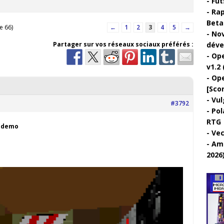
Fut
Rap
Beta 
e 66)
←
1
2
3
4
5
→
Nov
Partager sur vos réseaux sociaux préférés :
déve
Ope
v1.2 
Ope
[Sco
Vul
#3792
Pol
RTG
)
demo
Vec
Ami
2026