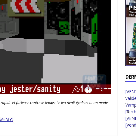
DER
[VENT
valid
 rapide et furieuse contre le temps. Le jeu Avait également un mode
Vampi
[Rec
[VEN
WHDLG
[Vend