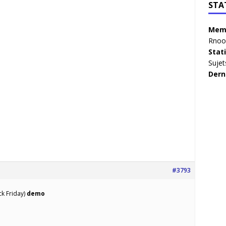
STA
Memb
Rnoo
Stat
Sujet
Dern
#3793
k Friday)
demo