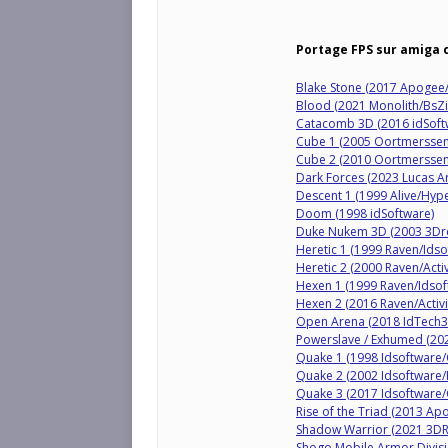
Portage FPS sur amiga c
Blake Stone (2017 Apogee/B
Blood (2021 Monolith/BsZil
Catacomb 3D (2016 idSoftw
Cube 1 (2005 Oortmerssen/
Cube 2 (2010 Oortmerssen/
Dark Forces (2023 Lucas Art
Descent 1 (1999 Alive/Hyp
Doom (1998 idSoftware)
Duke Nukem 3D (2003 3Dr
Heretic 1 (1999 Raven/Idso
Heretic 2 (2000 Raven/Acti
Hexen 1 (1999 Raven/Idsof
Hexen 2 (2016 Raven/Activi
Open Arena (2018 IdTech
Powerslave / Exhumed (20
Quake 1 (1998 Idsoftware
Quake 2 (2002 Idsoftware/
Quake 3 (2017 Idsoftware
Rise of the Triad (2013 A
Shadow Warrior (2021 3DR
Shogo Mobile Armor Divisi