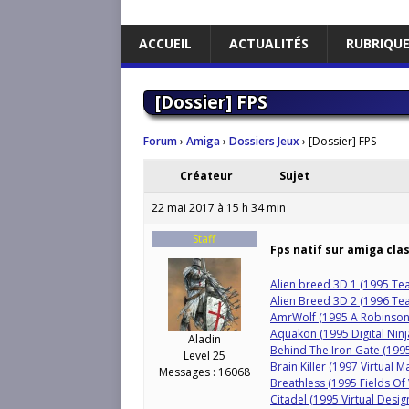
ACCUEIL
ACTUALITÉS
RUBRIQU
[Dossier] FPS
Forum
›
Amiga
›
Dossiers Jeux
›
[Dossier] FPS
Créateur
Sujet
22 mai 2017 à 15 h 34 min
Staff
Fps natif sur amiga clas
Alien breed 3D 1 (1995 Te
Alien Breed 3D 2 (1996 Te
AmrWolf (1995 A Robinson
Aquakon (1995 Digital Ninj
Aladin
Behind The Iron Gate (199
Level 25
Brain Killer (1997 Virtual 
Messages : 16068
Breathless (1995 Fields O
Citadel (1995 Virtual Desi