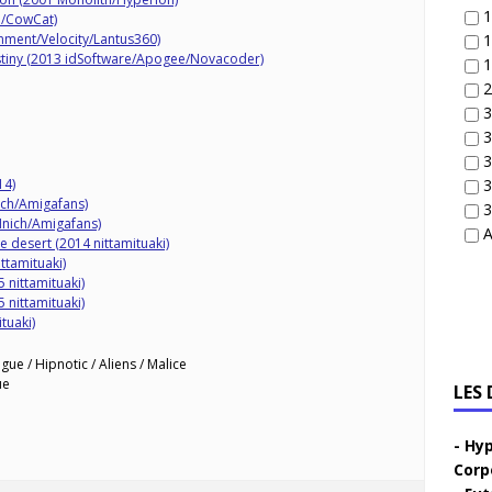
1
3/CowCat)
inment/Velocity/Lantus360)
1
stiny (2013 idSoftware/Apogee/Novacoder)
1
2
3
3
3
14)
3
ich/Amigafans)
3
nich/Amigafans)
A
 desert (2014 nittamituaki)
ttamituaki)
 nittamituaki)
 nittamituaki)
tuaki)
gue / Hipnotic / Aliens / Malice
ue
LES
Hyp
Corp