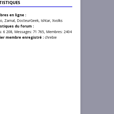
TISTIQUES
res en ligne :
o
,
Zarnal
,
DocteurGeek
,
Ishtar
,
Xvolks
istiques du forum :
s:
6 208,
Messages:
71 765,
Membres:
2404
ier membre enregistré :
chrebie