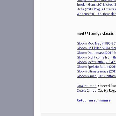
Smokin Guns (2018 Idtech
Strife (2013 Rogue Enterta
Wolfenstein 3D / Spear de
mod FPS amiga classic
:
Gloom Mod Map (1995-20
Gloom 8bit killer (2014 Mn
Gloom Deathmask (2014 M
Gloom Did It come from the
Gloom Jecht Battle (2014 ni
Gloom Spekkio Battle (2015
Gloom ultimate maze (2015
Gloom x-men (2017 nittami
Quake 1 mod
: Qbreed / Ro
Quake 2 mod
: Xatrix / Rog
Retour au sommaire