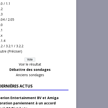
.0 / 1.1
.2
.3
.04 / 2.05
.0
.1
.x
.1.4
.2 / 3.2.1 / 3.2.2
utre (Préciser)
Voir le résultat
Débattre des sondages
Anciens sondages
 DERNIÈRES ACTUS
erion Entertainment BV et Amiga
oration parviennent à un accord