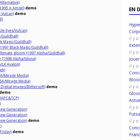
lternative)
(1995 A Amsel)
demo
EN 
 Vulcan)
demo
l)
Hyper
le Eyes/Vulcan)
Corpo
Guildhall)
il y 
k Magic/Guildhall)
Exte
(1997 Black Magic/Guildhall)
il y 
ltimate gloom (1997 Alpha/Guildhall)
(1998 Alpha/Islona)
Joue
/LK Avalon)
il y 
ek)
Conco
TSA/Mirage Media)
Bloo
 TSA/Mirage Media)
il y 
igital Images/Blittersoft)
demo
demo
Gloo
y/APC&TCP)
Astue
)
il y a
ew Generation)
Futsa
ew Generation)
ew Generation)
demo
il y a
)
Conco
Friday)
demo
Fran