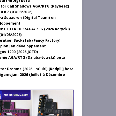
sal (MrDig) beta
tor Call Shadows AGA/RTG (Raybeez)
0.8.2 (03/08/2026)
a Squadron (Digital Team) en
loppement
nTTD FR OCS/AGA/RTG (2026 Korycki)
(01/08/2026)
ration Backstab (Fancy Factory)
rpion] en développement
gus 1200 (2026 JOTD)
anie AGA/RTG (Dziubałtowski) beta
tor Dreams (2026 LaGuiri) [Redpill] beta
gamejam 2026 (Juillet à Décembre
)