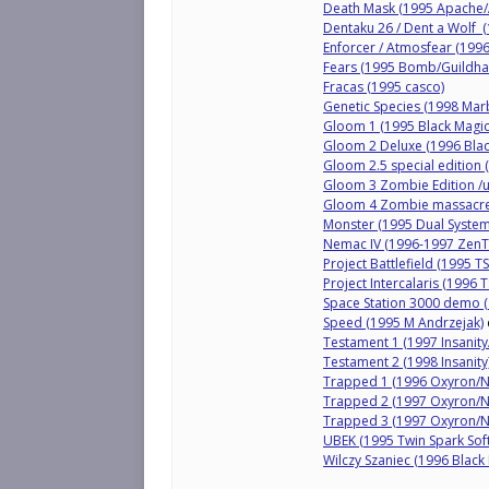
Death Mask (1995 Apache/A
Dentaku 26 / Dent a Wolf 
Enforcer / Atmosfear (1996
Fears (1995 Bomb/Guildhal
Fracas (1995 casco)
Genetic Species (1998 Marb
Gloom 1 (1995 Black Magic/
Gloom 2 Deluxe (1996 Blac
Gloom 2.5 special edition 
Gloom 3 Zombie Edition /u
Gloom 4 Zombie massacre 
Monster (1995 Dual System
Nemac IV (1996-1997 ZenT
Project Battlefield (1995 
Project Intercalaris (1996
Space Station 3000 demo ( D
Speed (1995 M Andrzejak)
Testament 1 (1997 Insanit
Testament 2 (1998 Insanity
Trapped 1 (1996 Oxyron/N
Trapped 2 (1997 Oxyron/N
Trapped 3 (1997 Oxyron/N
UBEK (1995 Twin Spark Soft
Wilczy Szaniec (1996 Black 