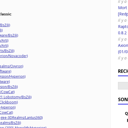
il y a
Mort
[Redpi
lassic
:
il y a
sZili)
Rapt
i)
0.8.2
are/BsZili)
il y a
Arti)
Axion
Arti)
s/BsZili)
(01/0
erion/Novacoder)
il y a
ealms/Oxyron)
REC
ftware)
vision/Hyperion)
tware)
sion/BsZili)
3/CowCat)
21 Lobotomy/BsZili)
SON
/Clickboom)
Hyperion)
/CowCat)
Q
pogee-3DRealms/Lantus360)
ealms/BsZili)
on (2001 Monolith/Hyperion)