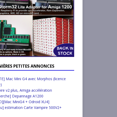
NIÈRES PETITES ANNONCES
E] Mac Mini G4 avec Morphos (licence
e)
re v2 plus, Amiga accélération
herche] Depannage A1200
D][Mac MiniG4 + Odroid XU4]
u] estimation Carte Vampire 500V2+