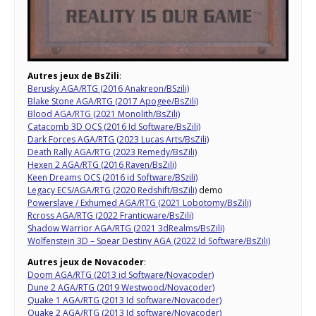
Autres jeux de BsZili
:
Berusky AGA/RTG (2016 Anakreon/BSzili)
Blake Stone AGA/RTG (2017 Apogee/BsZili)
Blood AGA/RTG (2021 Monolith/BsZili)
Catacomb 3D OCS (2016 Id Software/BsZili)
Dark Forces AGA/RTG (2023 Lucas Arts/BsZili)
Death Rally AGA/RTG (2023 Remedy/BsZili)
Hexen 2 AGA/RTG (2016 Raven/BsZili)
Keen Dreams OCS (2016 id Software/BSzili)
Legacy ECS/AGA/RTG (2020 Redshift/BsZili)
demo
Powerslave / Exhumed AGA/RTG (2021 Lobotomy/BsZili)
Rcross AGA/RTG (2022 Franticware/BsZili)
Shadow Warrior AGA/RTG (2021 3dRealms/BsZili)
Wolfenstein 3D – Spear Destiny AGA (2022 Id Software/BsZili)
Autres jeux de Novacoder
:
Doom AGA/RTG (2013 id Software/Novacoder)
Dune 2 AGA/RTG (2019 Westwood/Novacoder)
Quake 1 AGA/RTG (2013 Id software/Novacoder)
Quake 2 AGA/RTG (2013 Id software/Novacoder)