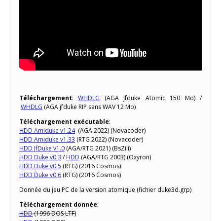
Téléchargement
:
WHDLG
(AGA jfduke Atomic 150 Mo) /
WHDLG
(AGA jfduke RIP sans WAV 12 Mo)
Téléchargement exécutable
:
HDD Amiduke v1.24
(AGA 2022) (Novacoder)
HDD Amiduke v1.33
(RTG 2022) (Novacoder)
HDD JfDuke v1.0
(AGA/RTG 2021) (BsZili)
HDD Duke v0.3
/
HDD
(AGA/RTG 2003) (Oxyron)
HDD Duke v0.5
(RTG) (2016 Cosmos)
HDD Duke v0.6
(RTG) (2016 Cosmos)
Donnée du jeu PC de la version atomique (fichier duke3d.grp)
Téléchargement donnée
:
HDD
(1996 DOS LTF)