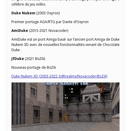
célèbre du jeu vidéo.
Duke Nukem
(2003 Oxyron)
Premier portage AGA/RTG par Dante d’Oxyron
AmiDuke
(2015-2021 Novacoder)
AmiDuke est un port Amiga basé sur l’ancien port Amiga de Duke
Nukem 3D avec de nouvelles fonctionnalités venant de Chocolate
Duke .
JfDuke
(2021 BsZili)
Nouveau portage de BsZili
Duke Nukem 3D (2003-2022 3dRrealms/Novacoder/BsZili)