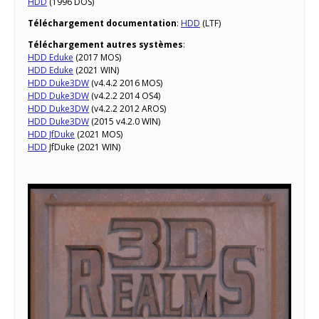
HDD
(1996 DOS)
Téléchargement documentation
:
HDD
(LTF)
Téléchargement autres systèmes
:
HDD Eduke
(2017 MOS)
HDD Eduke
(2021 WIN)
HDD Duke3DW
(v4.4.2 2016 MOS)
HDD Duke3DW
(v4.2.2 2014 OS4)
HDD Duke3DW
(v4.2.2 2012 AROS)
HDD Duke3DW
(2015 v4.2.0 WIN)
HDD JfDuke
(2021 MOS)
HDD
JfDuke (2021 WIN)