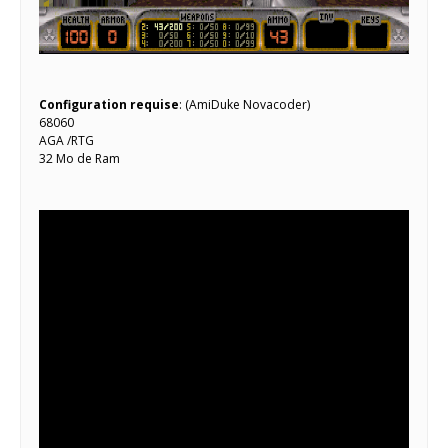
Configuration requise
: (AmiDuke Novacoder)
68060
AGA /RTG
32 Mo de Ram