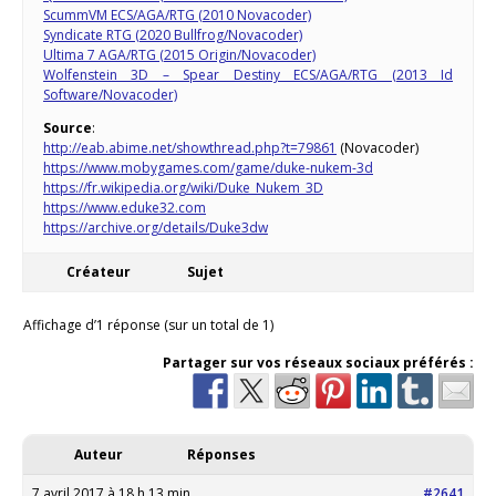
ScummVM ECS/AGA/RTG (2010 Novacoder)
Syndicate RTG (2020 Bullfrog/Novacoder)
Ultima 7 AGA/RTG (2015 Origin/Novacoder)
Wolfenstein 3D – Spear Destiny ECS/AGA/RTG (2013 Id
Software/Novacoder)
Source
:
http://eab.abime.net/showthread.php?t=79861
(Novacoder)
https://www.mobygames.com/game/duke-nukem-3d
https://fr.wikipedia.org/wiki/Duke_Nukem_3D
https://www.eduke32.com
https://archive.org/details/Duke3dw
Créateur
Sujet
Affichage d’1 réponse (sur un total de 1)
Partager sur vos réseaux sociaux préférés :
Auteur
Réponses
7 avril 2017 à 18 h 13 min
#2641