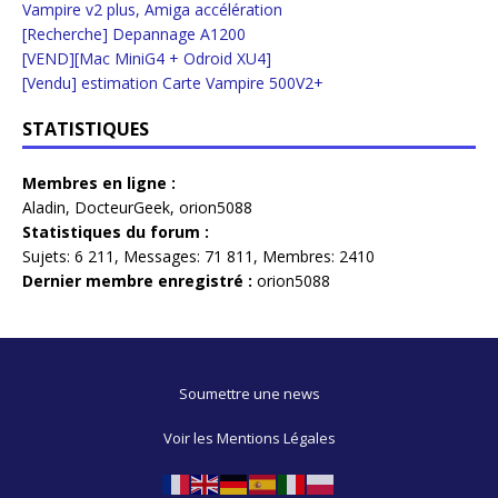
Vampire v2 plus, Amiga accélération
[Recherche] Depannage A1200
[VEND][Mac MiniG4 + Odroid XU4]
[Vendu] estimation Carte Vampire 500V2+
STATISTIQUES
Membres en ligne :
Aladin
,
DocteurGeek
,
orion5088
Statistiques du forum :
Sujets:
6 211,
Messages:
71 811,
Membres:
2410
Dernier membre enregistré :
orion5088
Soumettre une news
Voir les Mentions Légales