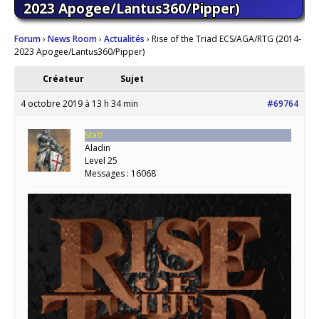
2023 Apogee/Lantus360/Pipper)
Forum
›
News Room
›
Actualités
›
Rise of the Triad ECS/AGA/RTG (2014-
2023 Apogee/Lantus360/Pipper)
Créateur
Sujet
4 octobre 2019 à 13 h 34 min
#69764
Staff
Aladin
Level 25
Messages : 16068