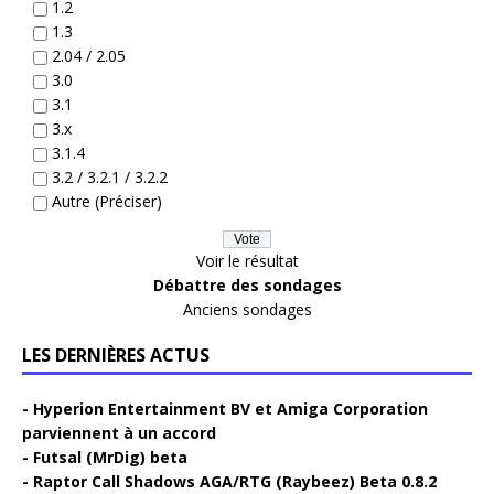
1.2
1.3
2.04 / 2.05
3.0
3.1
3.x
3.1.4
3.2 / 3.2.1 / 3.2.2
Autre (Préciser)
Voir le résultat
Débattre des sondages
Anciens sondages
LES DERNIÈRES ACTUS
Hyperion Entertainment BV et Amiga Corporation
parviennent à un accord
Futsal (MrDig) beta
Raptor Call Shadows AGA/RTG (Raybeez) Beta 0.8.2