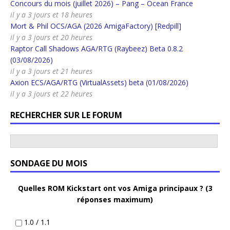
Concours du mois (juillet 2026) – Pang – Ocean France
il y a 3 jours et 18 heures
Mort & Phil OCS/AGA (2026 AmigaFactory) [Redpill]
il y a 3 jours et 20 heures
Raptor Call Shadows AGA/RTG (Raybeez) Beta 0.8.2
(03/08/2026)
il y a 3 jours et 21 heures
Axion ECS/AGA/RTG (VirtualAssets) beta (01/08/2026)
il y a 3 jours et 22 heures
RECHERCHER SUR LE FORUM
SONDAGE DU MOIS
Quelles ROM Kickstart ont vos Amiga principaux ? (3
réponses maximum)
1.0 / 1.1