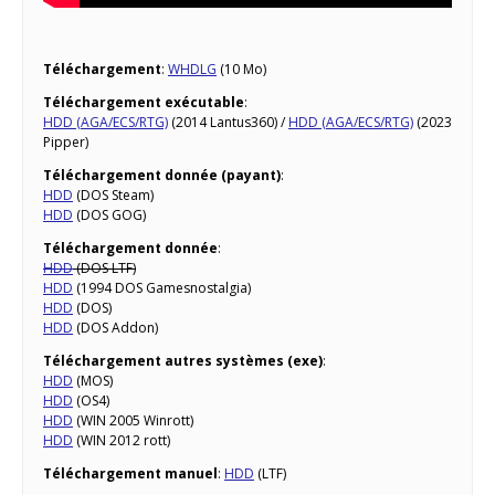
Téléchargement
:
WHDLG
(10 Mo)
Téléchargement exécutable
:
HDD (AGA/ECS/RTG)
(2014 Lantus360) /
HDD (AGA/ECS/RTG)
(2023
Pipper)
Téléchargement donnée (payant)
:
HDD
(DOS Steam)
HDD
(DOS GOG)
Téléchargement donnée
:
HDD
(DOS LTF)
HDD
(1994 DOS Gamesnostalgia)
HDD
(DOS)
HDD
(DOS Addon)
Téléchargement autres systèmes (exe)
:
HDD
(MOS)
HDD
(OS4)
HDD
(WIN 2005 Winrott)
HDD
(WIN 2012 rott)
Téléchargement manuel
:
HDD
(LTF)