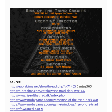
Source
:
http://eab.abime.net/showthread.php?t=71405
(lantus360)
https://3drealms.com/catalog/rise-triad-dark-war_44/
http://www.riseofthetriad.dk/index.php
https://www.mobygames.com/game/rise-of-the-triad-dark-war
https://www.mobygames.com/game/windows/rise-of-the-triad
https://fr.wikipedia.org/