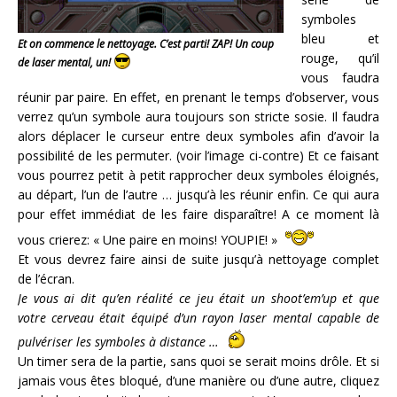
symboles
bleu et
Et on commence le nettoyage. C’est parti! ZAP! Un coup
rouge, qu’il
de laser mental, un!
vous faudra
réunir par paire. En effet, en prenant le temps d’observer, vous
verrez qu’un symbole aura toujours son stricte sosie. Il faudra
alors déplacer le curseur entre deux symboles afin d’avoir la
possibilité de les permuter. (voir l’image ci-contre) Et ce faisant
vous pourrez petit à petit rapprocher deux symboles éloignés,
au départ, l’un de l’autre … jusqu’à les réunir enfin. Ce qui aura
pour effet immédiat de les faire disparaître! A ce moment là
vous crierez: « Une paire en moins! YOUPIE! »
Et vous devrez faire ainsi de suite jusqu’à nettoyage complet
de l’écran.
Je vous ai dit qu’en réalité ce jeu était un shoot’em’up et que
votre cerveau était équipé d’un rayon laser mental capable de
pulvériser les symboles à distance …
Un timer sera de la partie, sans quoi se serait moins drôle. Et si
jamais vous êtes bloqué, d’une manière ou d’une autre, cliquez