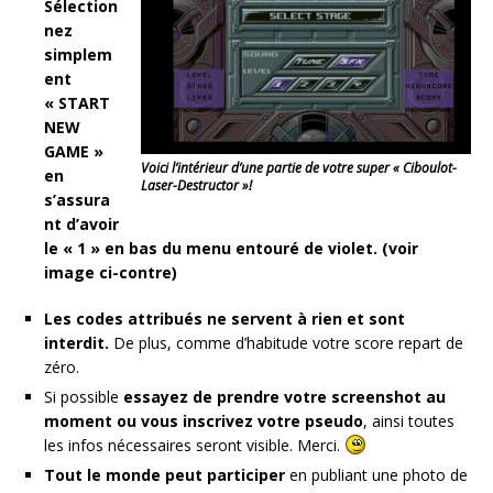
Sélection
nez
simplem
ent
« START
NEW
GAME »
Voici l’intérieur d’une partie de votre super « Ciboulot-
en
Laser-Destructor »!
s’assura
nt d’avoir
le « 1 » en bas du menu entouré de violet. (voir
image ci-contre)
Les codes attribués ne servent à rien et sont
interdit.
De plus, comme d’habitude votre score repart de
zéro.
Si possible
essayez de prendre votre screenshot au
moment ou vous inscrivez votre pseudo
, ainsi toutes
les infos nécessaires seront visible. Merci.
Tout le monde peut participer
en publiant une photo de