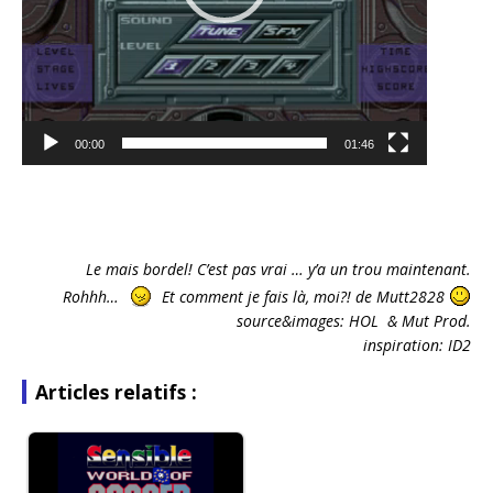
00:00
01:46
Le mais bordel! C’est pas vrai … y’a un trou maintenant.
Rohhh…
Et comment je fais là, moi?! de Mutt2828
source&images:
HOL & Mut Prod.
inspiration: ID2
Articles relatifs :