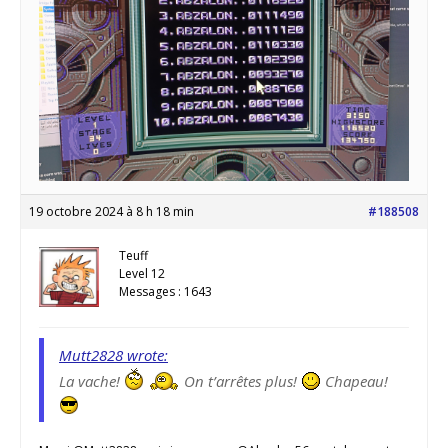
19 octobre 2024 à 8 h 18 min
#188508
Teuff
Level 12
Messages : 1643
Mutt2828 wrote:
La vache!
On t’arrêtes plus!
Chapeau!