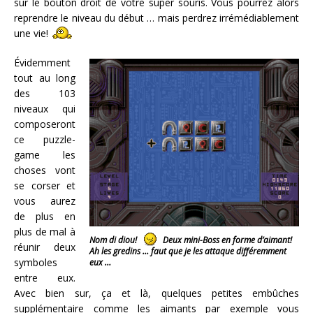
sur le bouton droit de votre super souris. Vous pourrez alors
reprendre le niveau du début … mais perdrez irrémédiablement
une vie!
Évidemment
tout au long
des 103
niveaux qui
composeront
ce puzzle-
game les
choses vont
se corser et
vous aurez
de plus en
plus de mal à
Nom di diou!
Deux mini-Boss en forme d’aimant!
réunir deux
Ah les gredins … faut que je les attaque différemment
symboles
eux …
entre eux.
Avec bien sur, ça et là, quelques petites embûches
supplémentaire comme les aimants par exemple vous